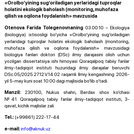
«Orolbo‘yining sug‘oriladigan yerlaridagi tuproqlar
holatini ekologik baholash (monitoring, muhofaza
qilish va oqilona foydalanish» mavzusida
03.00.10 – Ekologiya
Otenova Farida Tolegenovnaning
(biologiya)
ixtisosligi bo‘yicha «Orolbo‘yining sug‘oriladigan
yerlaridagi tuproqlar holatini ekologik baholash (monitoring,
muhofaza qilish va oqilona foydalanish» mavzusidagi
biologiya fanlari doktori (DSc) ilmiy darajasini olish uchun
yozilgan dissertatsiya ishi himoyasi Qoraqalpoq tabiiy fanlar
ilmiy-tadqiqot instituti huzuridagi ilmiy darajalar beruvchi
DSc.05/2025.27.12.V.14.02 raqamli Ilmiy kengashning 2026-
yil 5-may kuni soat 10:00 dagi majlisida bo‘lib o‘tadi.
230100, Nukus shahri, Berdax shox ko‘chasi
Manzil:
№41. Qoraqalpoq tabiiy fanlar ilmiy-tadqiqot instituti, 3-
qavat, kichik majlislar zali.
(+99861) 222-17-44
Tel.:
info@aknuk.uz
e-mail: