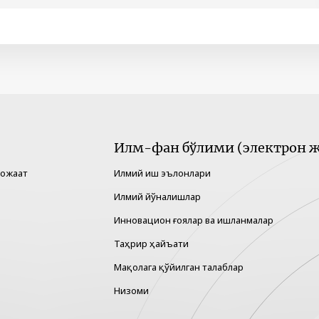
Илм-фан бўлими (электрон ж
рожаат
Илмий иш эълонлари
Илмий йўналишлар
Инновацион ғоялар ва ишланмалар
Таҳрир ҳайъати
Мақолага қўйилган талаблар
Низоми