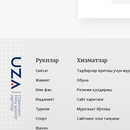
Рукнлар
Хизматлар
Сиёсат
Тадбирлар ёритиш учун му
Жамият
Обуна
Илм-фан
Резюме қолдириш
Маданият
Сайт харитаси
Туризм
Мурожаат йўллаш
Спорт
Сайтнинг эски талқини
Жаҳон