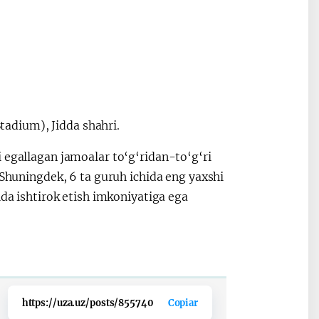
Stadium), Jidda shahri.
 egallagan jamoalar to‘g‘ridan-to‘g‘ri
 Shuningdek, 6 ta guruh ichida eng yaxshi
lda ishtirok etish imkoniyatiga ega
https://uza.uz/posts/855740
Copiar