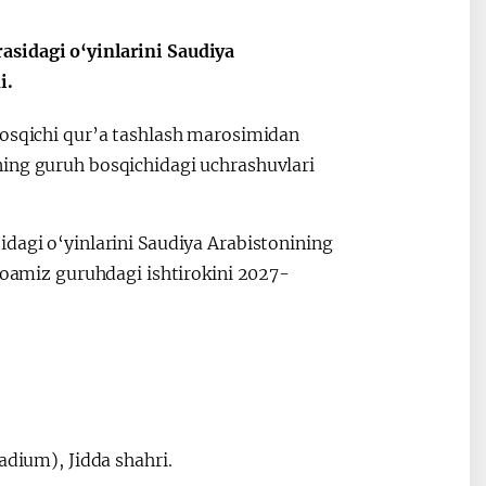
asidagi o‘yinlarini Saudiya
i.
bosqichi qur’a tashlash marosimidan
ning guruh bosqichidagi uchrashuvlari
dagi o‘yinlarini Saudiya Arabistonining
amoamiz guruhdagi ishtirokini 2027-
adium), Jidda shahri.