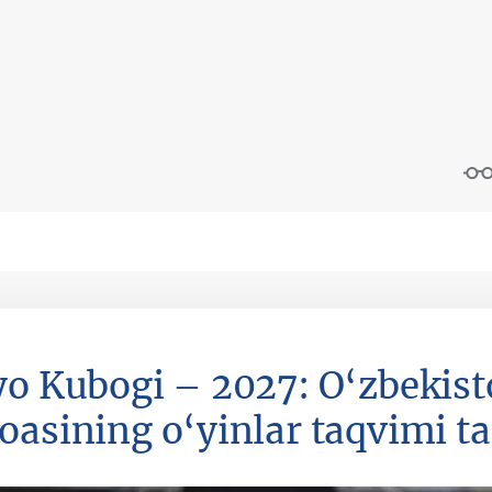
yo Kubogi – 2027: O‘zbekist
oasining o‘yinlar taqvimi t