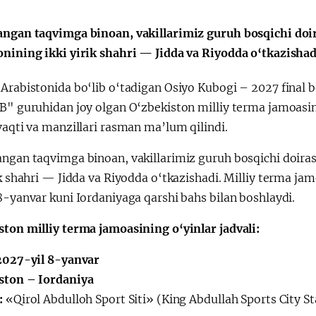
angan taqvimga binoan, vakillarimiz guruh bosqichi doir
a"
onining ikki yirik shahri — Jidda va Riyodda o‘tkazishad
 Arabistonida bo‘lib o‘tadigan Osiyo Kubogi – 2027 final 
"B" guruhidan joy olgan O‘zbekiston milliy terma jamoasi
vaqti va manzillari rasman ma’lum qilindi.
ngan taqvimga binoan, vakillarimiz guruh bosqichi doirasi
ik shahri — Jidda va Riyodda o‘tkazishadi. Milliy terma j
8-yanvar kuni Iordaniyaga qarshi bahs bilan boshlaydi.
ston milliy terma jamoasining o‘yinlar jadvali:
 2027-yil 8-yanvar
ston – Iordaniya
:
«Qirol Abdulloh Sport Siti» (King Abdullah Sports City St