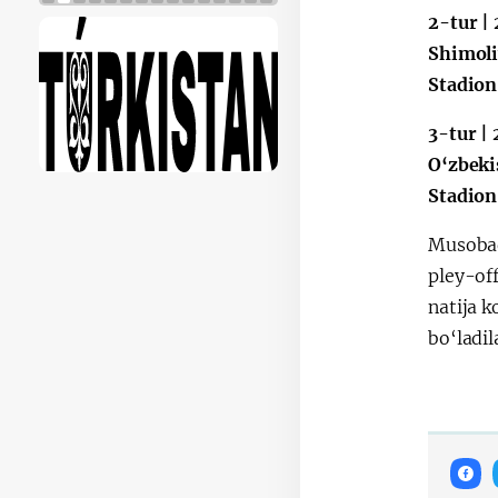
2-tur |
Shimoli
Stadion
3-tur |
O‘zbeki
Stadion
Musobaqa
pley-off
natija k
bo‘ladil