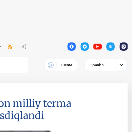
1
1
1
1
1
Cuenta
Spanish
on milliy terma
asdiqlandi