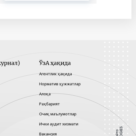
урнал)
ЎзА ҳақида
Агентлик ҳақида
Норматив ҳужжатлар
Алоқа
Раҳбарият
Очиқ маълумотлар
Ички аудит хизмати
Вакансия