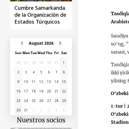
Cumbre Samarkanda
La primera Cumbre
Tasdiql
de la Organización de
"Asia Central - Chin
Estados Túrquicos
Arabist
Saudiya
August
2026
so‘ng, 
sanasi, 
Sun
Mon
Tue
Wed
Thu
Fri
Sat
26
27
28
29
30
31
1
Tasdiqla
2
3
4
5
6
7
8
ikki yir
yilning 
9
10
11
12
13
14
15
16
17
18
19
20
21
22
O‘zbeki
23
24
25
26
27
28
29
1-tur |
30
31
1
2
3
4
5
O‘zbeki
Nuestros socios
Stadion