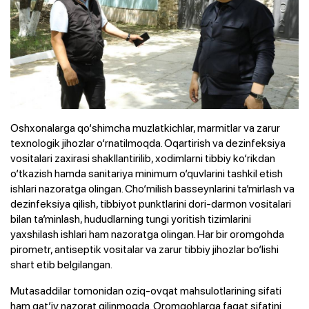
Oshxonalarga qo‘shimcha muzlatkichlar, marmitlar va zarur
texnologik jihozlar o‘rnatilmoqda. Oqartirish va dezinfeksiya
vositalari zaxirasi shakllantirilib, xodimlarni tibbiy ko‘rikdan
o‘tkazish hamda sanitariya minimum o‘quvlarini tashkil etish
ishlari nazoratga olingan. Cho‘milish basseynlarini ta’mirlash va
dezinfeksiya qilish, tibbiyot punktlarini dori-darmon vositalari
bilan ta’minlash, hududlarning tungi yoritish tizimlarini
yaxshilash ishlari ham nazoratga olingan. Har bir oromgohda
pirometr, antiseptik vositalar va zarur tibbiy jihozlar bo‘lishi
shart etib belgilangan.
Mutasaddilar tomonidan oziq-ovqat mahsulotlarining sifati
ham qat’iy nazorat qilinmoqda. Oromgohlarga faqat sifatini