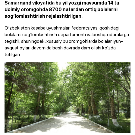
Samarqand viloyatida bu yil yozgi mavsumda 14 ta
doimiy oromgohda 8700 nafardan ortiq bolalarni
sog‘lomlashtirish rejalashtirilgan.
O‘zbekiston kasaba uyushmalari federatsiyasi qoshidagi
bolalarni sog‘lomlashtirish departamenti va boshqa idoralarga
tegishli, shuningdek, xususiy bu oromgohlarda bolalar iyun-
avgust oylari davomida besh davrada dam olishi ko‘zda
tutilgan.