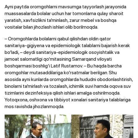
Ayni paytda oromgohlarni mavsumga tayyorlash jarayonida
muassasalarda bolalar uchun har tomonlama qulay sharoit
yaratish, xavfsizlikni ta’minlash, zarur mebel va boshqa
vositalar bilan jihozlash ishlari olib borilmoqda.
– Oromgohlarda bolalarni qabul qilishdan oldin qator
sanitariya-gigiyena va epidemiologik talablarni bajarish kerak
bo‘ladi, – deydi sanitariya-epidemiologik osoyishtalik va
jamoat salomatligi qo‘mitasining Samarqand viloyati
boshqarmasi boshlig‘i Latif Rustamov. – Bu haqda barcha
oromgohlar mutasaddilariga ko‘rsatmalar berilgan. Shu
asosida ayni kunlarda oromgohlarda hududni obodonlashtirish,
binolarni ta’mirlash va tozalash, ichimlik suvi hamda oqova suv
tizimlarini dezinfeksiya qilish ishlari amalga oshirilmoqda.
Yotoqxona, oshxona va tibbiyot xonalari sanitariya talablariga
mos ravishda jihozlanmoqda.