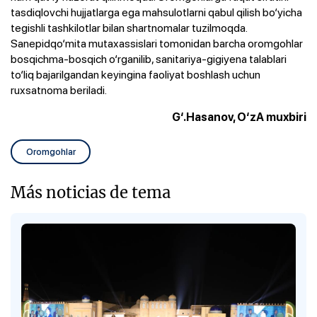
tasdiqlovchi hujjatlarga ega mahsulotlarni qabul qilish bo‘yicha
tegishli tashkilotlar bilan shartnomalar tuzilmoqda.
Sanepidqo‘mita mutaxassislari tomonidan barcha oromgohlar
bosqichma-bosqich o‘rganilib, sanitariya-gigiyena talablari
to‘liq bajarilgandan keyingina faoliyat boshlash uchun
ruxsatnoma beriladi.
G‘.Hasanov, O‘zA muxbiri
Oromgohlar
Más noticias de tema