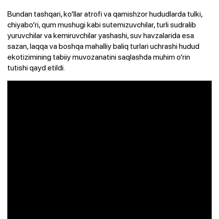
Bundan tashqari, ko‘llar atrofi va qamishzor hududlarda tulki,
chiyabo‘ri, qum mushugi kabi sutemizuvchilar, turli sudralib
yuruvchilar va kemiruvchilar yashashi, suv havzalarida esa
sazan, laqqa va boshqa mahalliy baliq turlari uchrashi hudud
ekotizimining tabiiy muvozanatini saqlashda muhim o‘rin
tutishi qayd etildi.