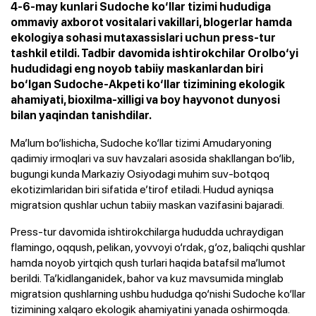
4-6-may kunlari Sudoche ko‘llar tizimi hududiga
ommaviy axborot vositalari vakillari, blogerlar hamda
ekologiya sohasi mutaxassislari uchun press-tur
tashkil etildi. Tadbir davomida ishtirokchilar Orolbo‘yi
hududidagi eng noyob tabiiy maskanlardan biri
bo‘lgan Sudoche-Akpeti ko‘llar tizimining ekologik
ahamiyati, bioxilma-xilligi va boy hayvonot dunyosi
bilan yaqindan tanishdilar.
Ma’lum bo‘lishicha, Sudoche ko‘llar tizimi Amudaryoning
qadimiy irmoqlari va suv havzalari asosida shakllangan bo‘lib,
bugungi kunda Markaziy Osiyodagi muhim suv-botqoq
ekotizimlaridan biri sifatida e’tirof etiladi. Hudud ayniqsa
migratsion qushlar uchun tabiiy maskan vazifasini bajaradi.
Press-tur davomida ishtirokchilarga hududda uchraydigan
flamingo, oqqush, pelikan, yovvoyi o‘rdak, g‘oz, baliqchi qushlar
hamda noyob yirtqich qush turlari haqida batafsil ma’lumot
berildi. Ta’kidlanganidek, bahor va kuz mavsumida minglab
migratsion qushlarning ushbu hududga qo‘nishi Sudoche ko‘llar
tizimining xalqaro ekologik ahamiyatini yanada oshirmoqda.