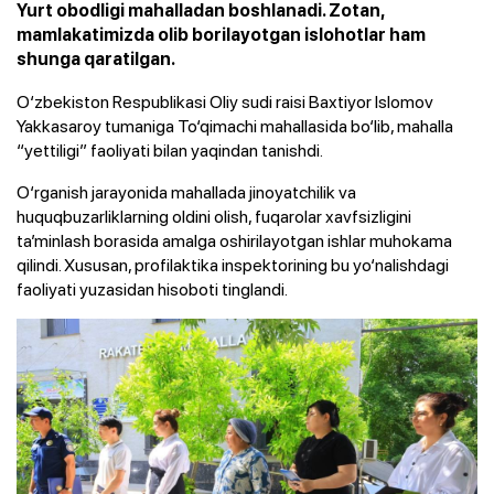
Yurt obodligi mahalladan boshlanadi. Zotan,
mamlakatimizda olib borilayotgan islohotlar ham
shunga qaratilgan.
O‘zbekiston Respublikasi Oliy sudi raisi Baxtiyor Islomov
Yakkasaroy tumaniga To‘qimachi mahallasida bo‘lib, mahalla
“yettiligi” faoliyati bilan yaqindan tanishdi.
O‘rganish jarayonida mahallada jinoyatchilik va
huquqbuzarliklarning oldini olish, fuqarolar xavfsizligini
ta’minlash borasida amalga oshirilayotgan ishlar muhokama
qilindi. Xususan, profilaktika inspektorining bu yo‘nalishdagi
faoliyati yuzasidan hisoboti tinglandi.