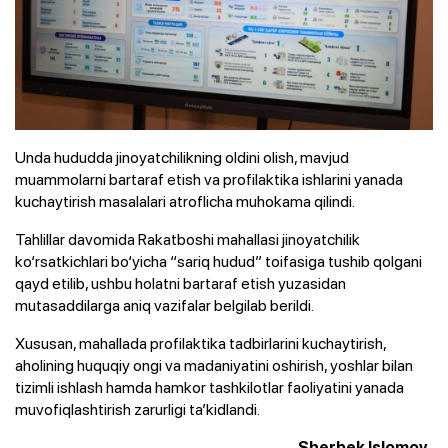
Unda hududda jinoyatchilikning oldini olish, mavjud
muammolarni bartaraf etish va profilaktika ishlarini yanada
kuchaytirish masalalari atroflicha muhokama qilindi.
Tahlillar davomida Rakatboshi mahallasi jinoyatchilik
ko‘rsatkichlari bo‘yicha “sariq hudud” toifasiga tushib qolgani
qayd etilib, ushbu holatni bartaraf etish yuzasidan
mutasaddilarga aniq vazifalar belgilab berildi.
Xususan, mahallada profilaktika tadbirlarini kuchaytirish,
aholining huquqiy ongi va madaniyatini oshirish, yoshlar bilan
tizimli ishlash hamda hamkor tashkilotlar faoliyatini yanada
muvofiqlashtirish zarurligi ta’kidlandi.
Sherbek Islomov,