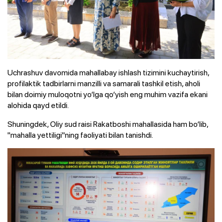
Uchrashuv davomida mahallabay ishlash tizimini kuchaytirish,
profilaktik tadbirlarni manzilli va samarali tashkil etish, aholi
bilan doimiy muloqotni yo‘lga qo‘yish eng muhim vazifa ekani
alohida qayd etildi.
Shuningdek, Oliy sud raisi Rakatboshi mahallasida ham bo‘lib,
"mahalla yettiligi"ning faoliyati bilan tanishdi.