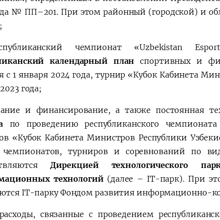
ода № ПП–201. При этом районный (городской) и об
;
еспубликанский чемпионат «Uzbekistan Espo
бликанский календарный план
спортивных и физ
я с 1 января 2024 года, турнир «Кубок Кабинета Мин
2023 года;
дание и финансирование, а также постоянная т
а
по проведению республиканского чемпионата «U
ов «Кубок Кабинета Министров Республики Узбеки
 чемпионатов, турниров и соревнований по ви
ствляются
Дирекцией технологического па
мационных технологий
(далее – IT-парк). При э
ются IT-парку Фондом развития информационно-к
 расходы, связанные с проведением республиканск