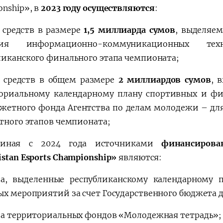
onship», в
2023 году осуществляются
:
т средств в размере
1,5 миллиарда сумов
, выделяе
тия информационно-коммуникационных т
ликанского финального этапа чемпионата;
т средств в общем размере
2 миллиардов сумов
, 
ориальному календарному плану спортивных и фи
жетного фонда Агентства по делам молодежи – для
стного этапов чемпионата;
чиная с 2024 года источниками
финансирова
istan Esports Championship»
являются:
ва, выделенные республиканскому календарному 
ых мероприятий за счет Государственного бюджета д
ва территориальных фондов «Молодежная тетрадь»;