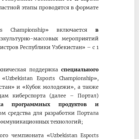
ластной этапы проводятся в формате
rts Championship» включается
в
культурно-массовых мероприятий
истров Республики Узбекистан» – с 1
ехническая поддержка
специального
zbekistan Esports Championship»,
стан» и «Кубок молодежи», а также
дам киберспорта (далее – Портал)
рка программных продуктов и
том средства для разработки Портала
оммуникационных технологий;
ого чемпионата «Uzbekistan Esports