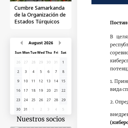
Cumbre Samarkanda
La primera Cumbre
de la Organización de
"Asia Central - Chin
Estados Túrquicos
Постан
В целя
August
2026
респуб
соревн
Sun
Mon
Tue
Wed
Thu
Fri
Sat
кибер
26
27
28
29
30
31
1
потенц
2
3
4
5
6
7
8
1.
Приня
9
10
11
12
13
14
15
вида сп
16
17
18
19
20
21
22
23
24
25
26
27
28
29
2.
Опре
30
31
1
2
3
4
5
внедр
Nuestros socios
(кибер