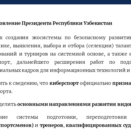
a"
овление Президента Республики Узбекистан
х создания экосистемы по безопасному развит
лике, выявления, выбора и отбора (селекции) тал
ований и турниров на системной основе, а также 
спорт, дальнейшего расширения работ по по
иальных кадров для информационных технологий и
ть к сведению, что
киберспорт
официально
призн
орта.
делить
основными направлениями развития видов
ение системы подготовки, переподготовки
спортсменов)
и
тренеров
,
квалифицированных су