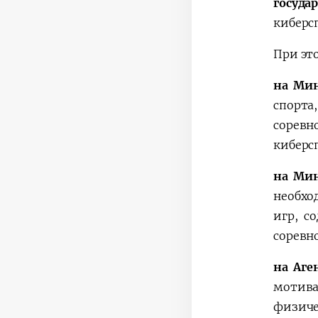
госуда
киберсп
При эт
на Мин
спорта
соревн
киберс
на Ми
необхо
игр, с
соревн
на Аге
мотив
физич