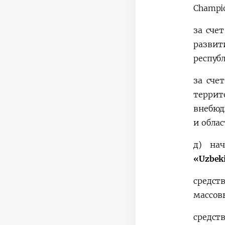
Champi
за сче
разви
респуб
за сче
террит
внебюд
и обла
д)
на
«Uzbek
средст
массов
средст