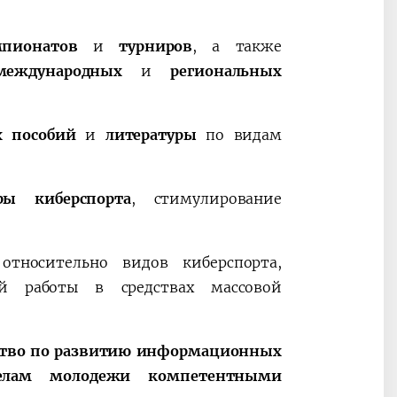
мпионатов
и
турниров
, а также
международных
и
региональных
их пособий
и
литературы
по видам
ры киберспорта
, стимулирование
тносительно видов киберспорта,
ой работы в средствах массовой
ство по развитию информационных
елам молодежи компетентными