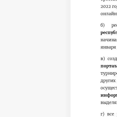
2022 г
онлайн
б)
р
респу
начина
января 
в)
соз
портал
турнир
других
осуще
инфор
выделя
г) все