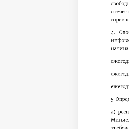
свобо
отече
соревн
4.
Одо
информ
начина
ежегод
ежегод
ежегод
5.
Опред
а)
рес
Минист
требов