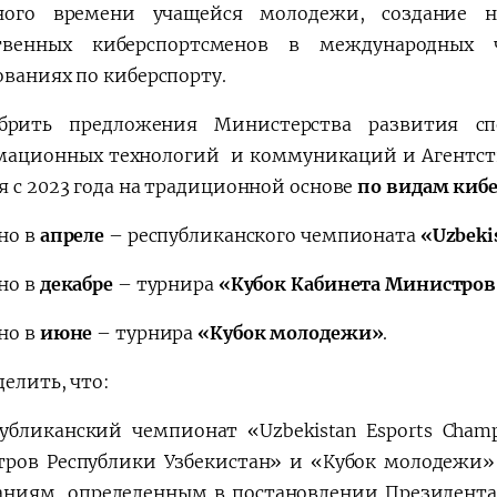
дного времени учащейся молодежи, создание н
ственных киберспортсменов в международных 
ованиях по киберспорту.
брить предложения Министерства развития сп
ационных технологий и коммуникаций и Агентств
я с 2023 года на традиционной основе
по видам киб
но в
апреле
– республиканского чемпионата
«Uzbeki
но в
декабре
– турнира
«Кубок Кабинета Министров
но в
июне
– турнира
«Кубок молодежи»
.
елить, что:
публиканский чемпионат «Uzbekistan Esports Cham
ров Республики Узбекистан» и «Кубок молодежи
аниям, определенным в постановлении Президента 