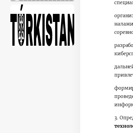
специа
орган
налаж
соревн
разраб
киберс
дальн
привле
форми
прове
информ
3.
Опре
техно