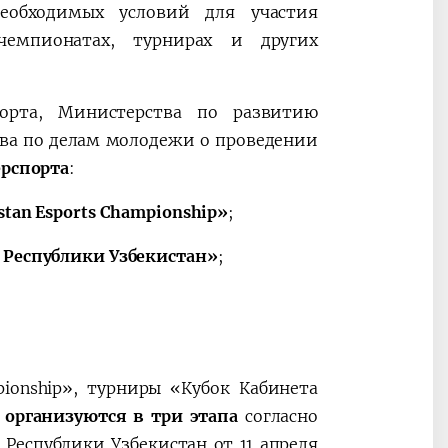
еобходимых условий для участия
чемпионатах, турнирах и других
орта, Министерства по развитию
а по делам молодежи о проведении
ерспорта
:
stan Esports Championship»
;
 Республики Узбекистан»
;
pionship», турниры «Кубок Кабинета
»
организуются в три этапа
согласно
Республики Узбекистан от 11 апреля