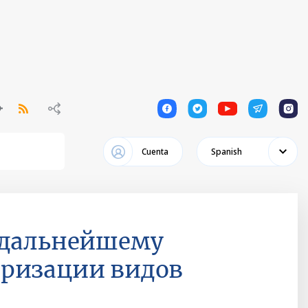
1
1
1
1
1
Cuenta
Spanish
 дальнейшему
яризации видов