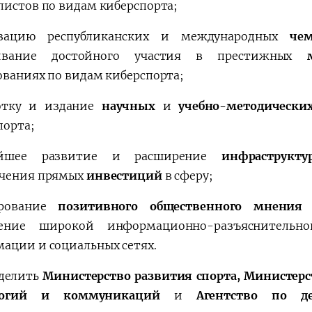
листов по видам киберспорта;
изацию республиканских и международных
че
ивание достойного участия в престижных
ованиях по видам киберспорта;
отку и издание
научных
и
учебно-методическ
порта;
ейшее развитие и расширение
инфраструкту
чения прямых
инвестиций
в сферу;
рование
позитивного общественного мнения
о
дение широкой информационно-разъяснительн
ации и социальных сетях.
делить
Министерство развития спорта, Министер
логий и коммуникаций
и
Агентство по д