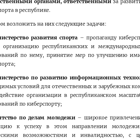
рственными органами, ответственными
за развит
орта в республике.
ом возложить на них следующие задачи:
истерство развития спорта
– пропаганду киберсп
, организацию республиканских и международны
ований по нему, принятие мер по улучшению ими
порта;
нистерство по развитию информационных техн
димых условий для отечественных и зарубежных к
одействие организации в республиканском масшта
ований по киберспорту;
нтство по делам молодежи
– широкое привлечени
ацию к успеху в этом направлении молодежи
ескими возможностями и инвалидностью, с це