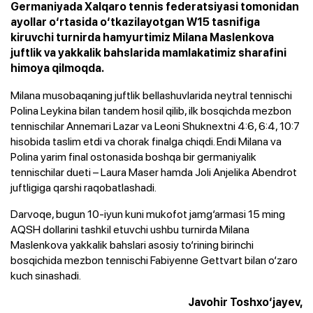
Germaniyada Xalqaro tennis federatsiyasi tomonidan
ayollar o‘rtasida o‘tkazilayotgan W15 tasnifiga
kiruvchi turnirda hamyurtimiz Milana Maslenkova
juftlik va yakkalik bahslarida mamlakatimiz sharafini
himoya qilmoqda.
Milana musobaqaning juftlik bellashuvlarida neytral tennischi
Polina Leykina bilan tandem hosil qilib, ilk bosqichda mezbon
tennischilar Annemari Lazar va Leoni Shuknextni 4:6, 6:4, 10:7
hisobida taslim etdi va chorak finalga chiqdi. Endi Milana va
Polina yarim final ostonasida boshqa bir germaniyalik
tennischilar dueti – Laura Maser hamda Joli Anjelika Abendrot
juftligiga qarshi raqobatlashadi.
Darvoqe, bugun 10-iyun kuni mukofot jamg‘armasi 15 ming
AQSH dollarini tashkil etuvchi ushbu turnirda Milana
Maslenkova yakkalik bahslari asosiy to‘rining birinchi
bosqichida mezbon tennischi Fabiyenne Gettvart bilan o‘zaro
kuch sinashadi.
Javohir Toshxo‘jayev,