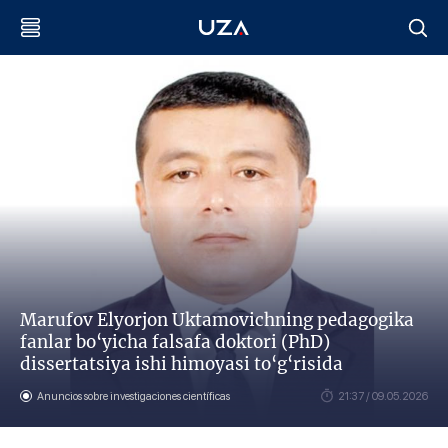
Marufov Elyorjon Uktamovichning pedagogika
fanlar bo‘yicha falsafa doktori (PhD)
dissertatsiya ishi himoyasi to‘g‘risida
Anuncios sobre investigaciones científicas
21:37 / 09.05.2026