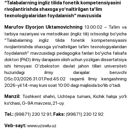
“Talabalarning ingliz tilida fonetik kompetensiyasini
rivojlantirishda shaxsga yo‘naltirilgan ta’lim
texnologiyalaridan foydalanish” mavzusida
13.00.02 – Ta’lim va
Marufov Elyorjon Uktamovichning
tarbiya nazariyasi va metodikasi (ingliz tili) ixtisosligi bo‘yicha
“Talabalarning ingliz tilida fonetik kompetensiyasini
rivojlantirishda shaxsga yo‘naltirilgan ta’lim texnologiyalaridan
foydalanish” mavzusidagi pedagogika fanlari bo‘yicha falsafa
doktori (PhD) ilmiy darajasini olish uchun yozilgan
dissertatsiya
ishi himoyasi O‘zbekiston davlat jahon tillari universiteti
huzuridagi ilmiy darajalar beruvchi
DSc.03/2026.31.01.Ped.45.02 raqamli Ilmiy kengashning
2026-yil 14-may kuni soat 10:00 dagi majlisida bo‘lib o‘tadi.
Toshkent shahri, Uchtepa tumani, Kichik halqa yo‘li
Manzil:
ko‘chasi, G-9A mavzesi, 21-uy.
(99871) 230 12 91
;
(99871) 230 12 92
Tel.:
Faks:
www.uzswlu.uz
Veb-sayt: