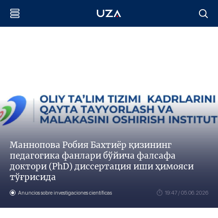
Маннопова Робия Бахтиёр қизининг
педагогика фанлари бўйича фалсафа
доктори (PhD) диссертация иши ҳимояси
тўғрисида
Anuncios sobre investigaciones científicas
19:47 / 05.06.2026