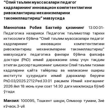
“Олий таълим муассасалари педагог
кадрларининг инновацион компетентлигини
ривожлантириш механизмларини
такомиллаштириш” мавзусида
13.00.01-
Маннопова Робия Бахтиёр қизининг
Педагогика назарияси. Педагогик таълимотлар тарихи
ихтисослиги бўйича “Олий таълим муассасалари педагог
кадрларининг инновацион компетентлигини
ривожлантириш механизмларини такомиллаштириш”
мавзусидаги педагогика фанлари бўйича фалсафа
доктори (PhD) илмий даражасини олиш учун тақдим
этилган диссертациясининг ҳимояси Олий таълим тизими
кадрларини қайта тайёрлаш ва малакасини ошириш
институти ҳузуридаги илмий даражалар берувчи
PhD.03/2025.27.12.Ped.33.01 рақамли Илмий кенгашнинг
2026 йил 18 июнь куни соат 14:30 даги мажлисида бўлиб
ўтади.
100095, Тошкент шаҳри, Олмазор тумани, Зиё
Манзил:
кўчаси, 3-уй.