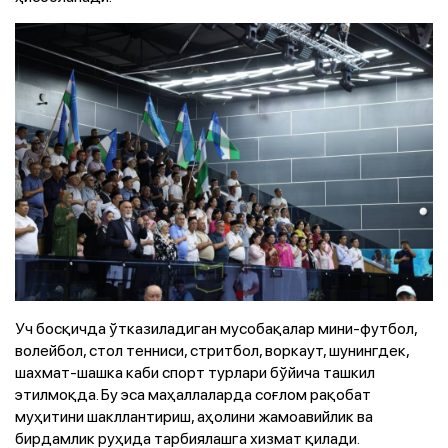
Уч босқичда ўтказиладиган мусобақалар мини-футбол,
волейбол, стол тенниси, стритбол, воркаут, шунингдек,
шахмат-шашка каби спорт турлари бўйича ташкил
этилмоқда. Бу эса маҳаллаларда соғлом рақобат
муҳитини шакллантириш, аҳолини жамоавийлик ва
бирдамлик руҳида тарбиялашга хизмат қилади.