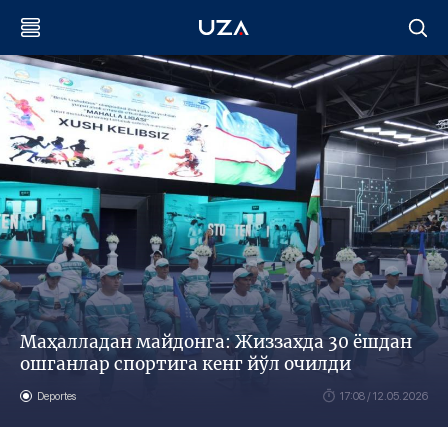
Маҳалладан майдонга: Жиззахда 30 ёшдан
ошганлар спортига кенг йўл очилди
Deportes
17:08 / 12.05.2026