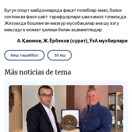
Бугун спорт майдонларида фақат ғолиблар эмас, балки
соғлом ва фаол ҳаёт тарафдорлари ҳам камол топмоқда.
Жиззахда бошланган мазкур мусобақалар ана шу эзгу
мақсадга хизмат қилиши билан аҳамиятлидир.
А. Қаюмов, Ж. Ёрбеков (сурат), ЎзА мухбирлари
Беш ташаббус
30 ёш
Más noticias de tema