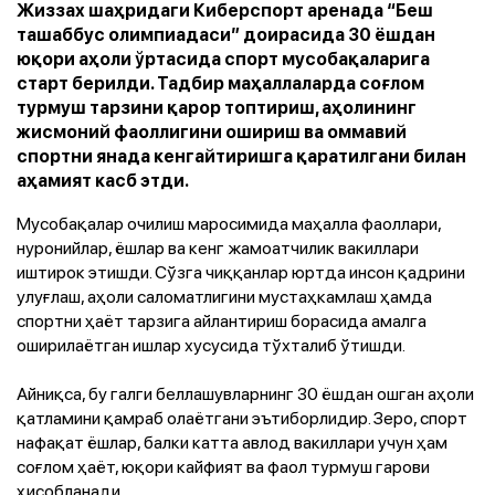
Жиззах шаҳридаги Киберспорт аренада “Беш
ташаббус олимпиадаси” доирасида 30 ёшдан
юқори аҳоли ўртасида спорт мусобақаларига
старт берилди. Тадбир маҳаллаларда соғлом
турмуш тарзини қарор топтириш, аҳолининг
жисмоний фаоллигини ошириш ва оммавий
спортни янада кенгайтиришга қаратилгани билан
аҳамият касб этди.
Мусобақалар очилиш маросимида маҳалла фаоллари,
нуронийлар, ёшлар ва кенг жамоатчилик вакиллари
иштирок этишди. Сўзга чиққанлар юртда инсон қадрини
улуғлаш, аҳоли саломатлигини мустаҳкамлаш ҳамда
спортни ҳаёт тарзига айлантириш борасида амалга
оширилаётган ишлар хусусида тўхталиб ўтишди.
Айниқса, бу галги беллашувларнинг 30 ёшдан ошган аҳоли
қатламини қамраб олаётгани эътиборлидир. Зеро, спорт
нафақат ёшлар, балки катта авлод вакиллари учун ҳам
соғлом ҳаёт, юқори кайфият ва фаол турмуш гарови
ҳисобланади.