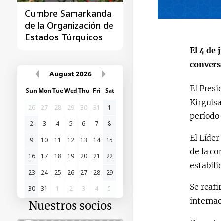
Cumbre Samarkanda
La primera Cumbre
de la Organización de
"Asia Central - Chin
Estados Túrquicos
El 4 de
convers
August
2026
El Presi
Sun
Mon
Tue
Wed
Thu
Fri
Sat
Kirguis
26
27
28
29
30
31
1
período
2
3
4
5
6
7
8
El Líder
9
10
11
12
13
14
15
de la co
16
17
18
19
20
21
22
estabili
23
24
25
26
27
28
29
Se reafi
30
31
1
2
3
4
5
internac
Nuestros socios