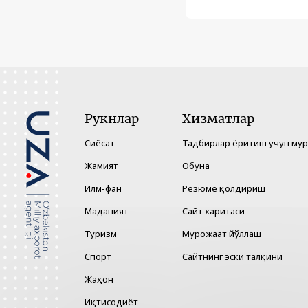
Рукнлар
Хизматлар
Сиёсат
Тадбирлар ёритиш учун му
Жамият
Обуна
Илм-фан
Резюме қолдириш
Маданият
Сайт харитаси
Туризм
Мурожаат йўллаш
Спорт
Сайтнинг эски талқини
Жаҳон
Иқтисодиёт