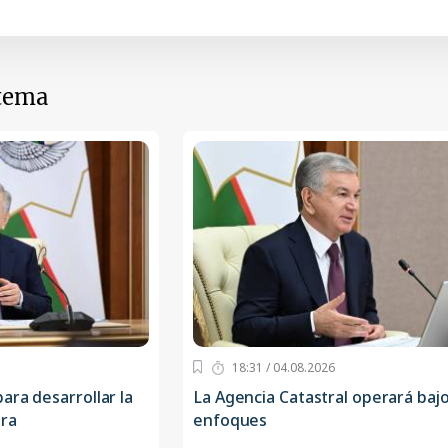
 tema
18:31 / 04.08.2026
ara desarrollar la
La Agencia Catastral operará baj
ura
enfoques