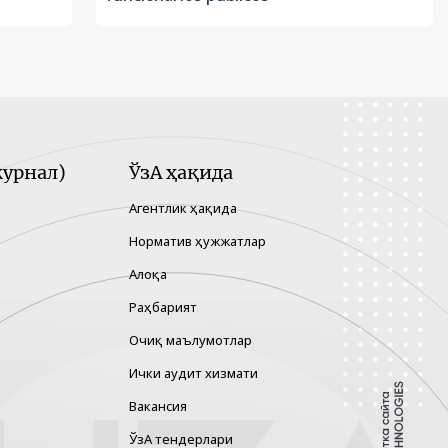
урнал)
ЎзА ҳақида
Агентлик ҳақида
Норматив ҳужжатлар
Алоқа
Раҳбарият
Очиқ маълумотлар
Ички аудит хизмати
Вакансия
ЎзА тендерлари