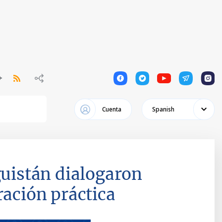
1
1
1
1
1
Cuenta
Spanish
guistán dialogaron
ración práctica