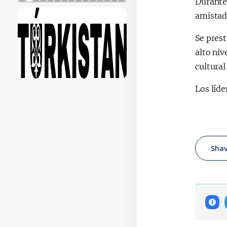
Durante 
amistad,
Se prest
alto niv
cultural
Los líde
Shav