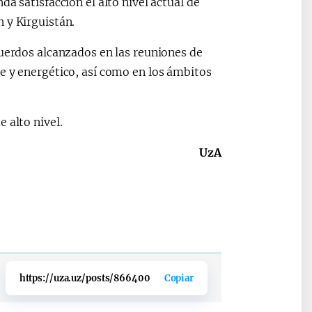
a satisfacción el alto nivel actual de
 y Kirguistán.
cuerdos alcanzados en las reuniones de
e y energético, así como en los ámbitos
 alto nivel.
UzA
https://uza.uz/posts/866400
Copiar