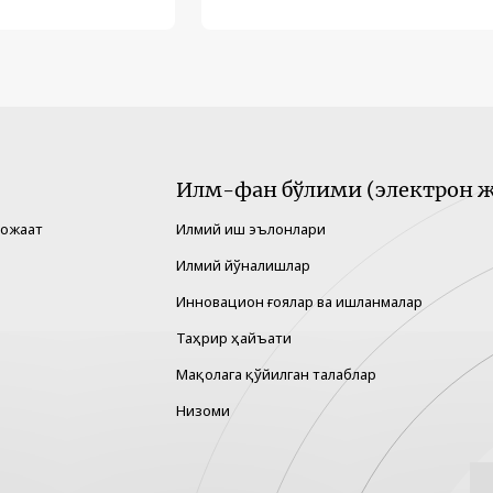
Илм-фан бўлими (электрон ж
рожаат
Илмий иш эълонлари
Илмий йўналишлар
Инновацион ғоялар ва ишланмалар
Таҳрир ҳайъати
Мақолага қўйилган талаблар
Низоми