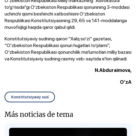
O‘zbekiston Respublikasi Milliy markazining “Advokatura
to‘g‘risida”gi O‘zbekiston Respublikasi qonunining 3-moddasi
uchinchi qismi beshinchi xatboshisini O‘zbekiston
Respublikasi Konstitutsiyasining 29, 65 va 141-moddalariga
muvofiqligi haqida qaror qabul qildi.
Konstitutsiyaviy sudning qarori “Xalq so‘zi” gazetasi,
“O‘zbekiston Respublikasi qonun hujjatlari to‘plami”,
O‘zbekiston Respublikasi qonunchilik ma’lumotlari milliy bazasi
va Konstitutsiyaviy sudning rasmiy veb-saytida e’lon qilinadi.
N.Abduraimova,
O‘zA
Konstitutsiyaviy sud
Más noticias de tema