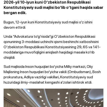
2026-yil 10-iyun kuni O‘zbekiston Respublikasi
Konstitutsiyaviy sudi majlisi bo‘lib o‘tgani haqida xabar
bergan edik.
Bugun, 12-iyun kuni Konstitutsiyaviy sud majlisi o‘z ishini
davom ettirdi.
Unda “Advokatura to‘g‘risida”gi O‘zbekiston Respublikasi
qonunining 3-moddasi uchinchi qismi beshinchi xatboshisini
O‘zbekiston Respublikasi Konstitutsiyasining 29, 65 va 141-
moddalariga muvofiqligini aniqlash haqidagi masala ko‘rib
chiqildi.
Sud majlisida Inson huquqlari bo‘yicha Milliy markazi, Oliy
Majlisning Inson huquqlari bo‘yicha vakili (Ombudsman), Bosh
prokuratura, Adliya vazirligi vakillari, Konstitutsiyaviy sud
huzuridagi ilmiy-maslahat kengashi a’zolari ishtirok etdi.