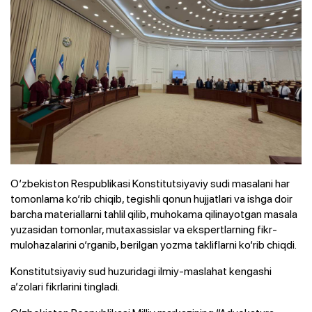
O‘zbekiston Respublikasi Konstitutsiyaviy sudi masalani har
tomonlama ko‘rib chiqib, tegishli qonun hujjatlari va ishga doir
barcha materiallarni tahlil qilib, muhokama qilinayotgan masala
yuzasidan tomonlar, mutaxassislar va ekspertlarning fikr-
mulohazalarini o‘rganib, berilgan yozma takliflarni ko‘rib chiqdi.
Konstitutsiyaviy sud huzuridagi ilmiy-maslahat kengashi
a’zolari fikrlarini tingladi.