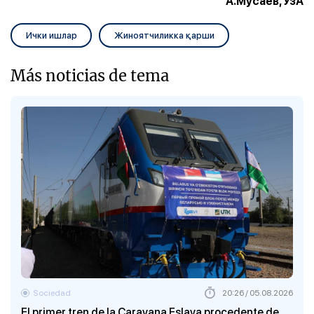
А.Мусаев, ЎзА
Ички ишлар
Жиноятчиликка қарши
Más noticias de tema
Sociedad
20:26 / 05.08.2026
El primer tren de la Caravana Eslava procedente de