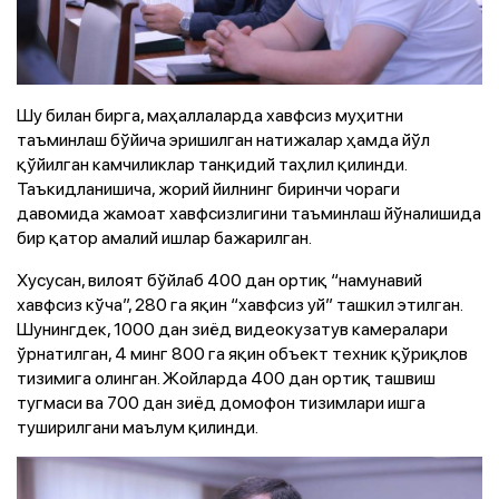
Шу билан бирга, маҳаллаларда хавфсиз муҳитни
таъминлаш бўйича эришилган натижалар ҳамда йўл
қўйилган камчиликлар танқидий таҳлил қилинди.
Таъкидланишича, жорий йилнинг биринчи чораги
давомида жамоат хавфсизлигини таъминлаш йўналишида
бир қатор амалий ишлар бажарилган.
Хусусан, вилоят бўйлаб 400 дан ортиқ “намунавий
хавфсиз кўча”, 280 га яқин “хавфсиз уй” ташкил этилган.
Шунингдек, 1000 дан зиёд видеокузатув камералари
ўрнатилган, 4 минг 800 га яқин объект техник қўриқлов
тизимига олинган. Жойларда 400 дан ортиқ ташвиш
тугмаси ва 700 дан зиёд домофон тизимлари ишга
туширилгани маълум қилинди.