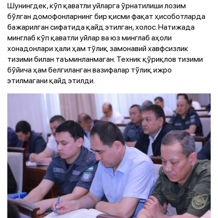
Шунингдек, кўп қаватли уйларга ўрнатилиши лозим
бўлган домофонларнинг бир қисми фақат ҳисоботларда
бажарилган сифатида қайд этилган, холос. Натижада
минглаб кўп қаватли уйлар ва юз минглаб аҳоли
хонадонлари ҳали ҳам тўлиқ замонавий хавфсизлик
тизими билан таъминланмаган. Техник қўриқлов тизими
бўйича ҳам белгиланган вазифалар тўлиқ ижро
этилмагани қайд этилди.