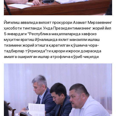
Йиғилиш аввалида вилоят прокурори Азамат Мирзаевнинг
ҳисоботи тингланди. Унда Президентимизнинг жорий йил
5 январдаги “Республика маҳаллаларида хавфсиз
муҳитни яратиш йўналишида яхлит манзилли ишлаш
тизимини жорий этишга қаратилган қўшимча чора-
тадбирлар тўғрисида”ги қарори ижроси доирасида
амалга оширилган ишлар атрофлича кўриб чиқилди.