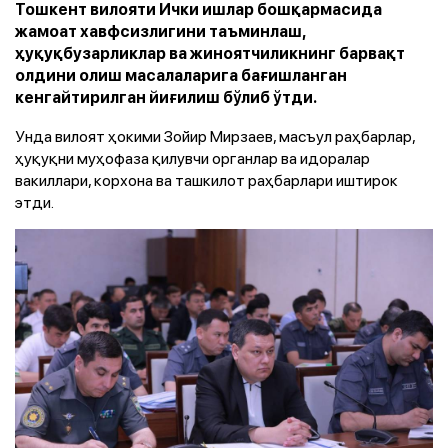
Тошкент вилояти Ички ишлар бошқармасида
жамоат хавфсизлигини таъминлаш,
ҳуқуқбузарликлар ва жиноятчиликнинг барвақт
олдини олиш масалаларига бағишланган
кенгайтирилган йиғилиш бўлиб ўтди.
Унда вилоят ҳокими Зойир Мирзаев, масъул раҳбарлар,
ҳуқуқни муҳофаза қилувчи органлар ва идоралар
вакиллари, корхона ва ташкилот раҳбарлари иштирок
этди.