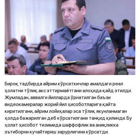
Бироқ тадбирда айрим кўрсаткичлар амалдаги реал
ҳолатни тўлиқ акс эттирмаётгани алоҳида қайд этилди.
Жумладан, аввалги йилларда ўрнатилган баъзи
видеокамералар жорий йил ҳисоботларига қайта
киритилгани, айрим лойиҳалар эса тўлиқ якунланмаган
ҳолда бажарилган деб кўрсатилгани танқид қилинди. Бу
ҳолат ҳисобот тизимида шаффофлик ва аниқликка
эътиборни кучайтириш зарурлигини кўрсатди.