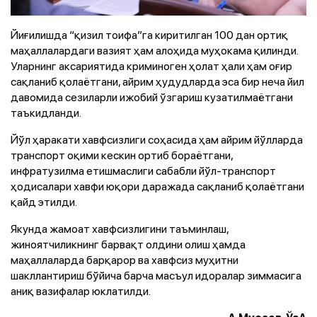
Йиғилишда “қизил тоифа”га киритилган 100 дан ортиқ
маҳаллалардаги вазият ҳам алоҳида муҳокама қилинди.
Уларнинг аксариятида криминоген ҳолат ҳали ҳам оғир
сақланиб қолаётгани, айрим ҳудудларда эса бир неча йил
давомида сезиларли ижобий ўзгариш кузатилмаётгани
таъкидланди.
Йўл ҳаракати хавфсизлиги соҳасида ҳам айрим йўлларда
транспорт оқими кескин ортиб бораётгани,
инфратузилма етишмаслиги сабабли йўл-транспорт
ҳодисалари хавфи юқори даражада сақланиб қолаётгани
қайд этилди.
Якунда жамоат хавфсизлигини таъминлаш,
жиноятчиликнинг барвақт олдини олиш ҳамда
маҳаллаларда барқарор ва хавфсиз муҳитни
шакллантириш бўйича барча масъул идоралар зиммасига
аниқ вазифалар юклатилди.