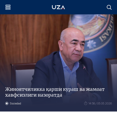
Жиноятчиликка қарши кураш ва жамоат
хавфсизлиги назоратда
Sociedad
14:58 / 05.05.2026