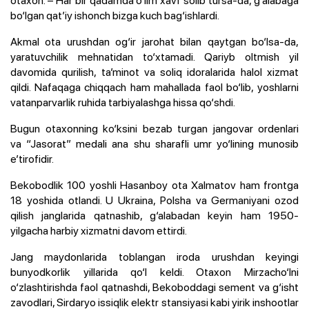
otaxon. – Har bir qadamda o‘lim xavf solib tursa-da, g‘alabaga
bo‘lgan qat’iy ishonch bizga kuch bag‘ishlardi.
Akmal ota urushdan og‘ir jarohat bilan qaytgan bo‘lsa-da,
yaratuvchilik mehnatidan to‘xtamadi. Qariyb oltmish yil
davomida qurilish, ta’minot va soliq idoralarida halol xizmat
qildi. Nafaqaga chiqqach ham mahallada faol bo‘lib, yoshlarni
vatanparvarlik ruhida tarbiyalashga hissa qo‘shdi.
Bugun otaxonning ko‘ksini bezab turgan jangovar ordenlari
va “Jasorat” medali ana shu sharafli umr yo‘lining munosib
e’tirofidir.
Bekobodlik 100 yoshli Hasanboy ota Xalmatov ham frontga
18 yoshida otlandi. U Ukraina, Polsha va Germaniyani ozod
qilish janglarida qatnashib, g‘alabadan keyin ham 1950-
yilgacha harbiy xizmatni davom ettirdi.
Jang maydonlarida toblangan iroda urushdan keyingi
bunyodkorlik yillarida qo‘l keldi. Otaxon Mirzacho‘lni
o‘zlashtirishda faol qatnashdi, Bekoboddagi sement va g‘isht
zavodlari, Sirdaryo issiqlik elektr stansiyasi kabi yirik inshootlar