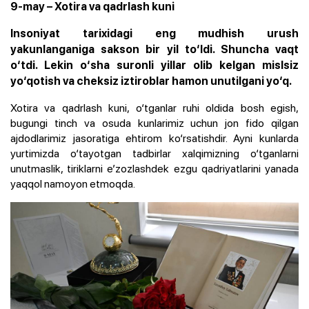
9-may – Xotira va qadrlash kuni
Insoniyat tarixidagi eng mudhish urush
yakunlanganiga sakson bir yil to‘ldi. Shuncha vaqt
o‘tdi. Lekin o‘sha suronli yillar olib kelgan mislsiz
yo‘qotish va cheksiz iztiroblar hamon unutilgani yo‘q.
Xotira va qadrlash kuni, o‘tganlar ruhi oldida bosh egish,
bugungi tinch va osuda kunlarimiz uchun jon fido qilgan
ajdodlarimiz jasoratiga ehtirom ko‘rsatishdir. Ayni kunlarda
yurtimizda o‘tayotgan tadbirlar xalqimizning o‘tganlarni
unutmaslik, tiriklarni e’zozlashdek ezgu qadriyatlarini yanada
yaqqol namoyon etmoqda.