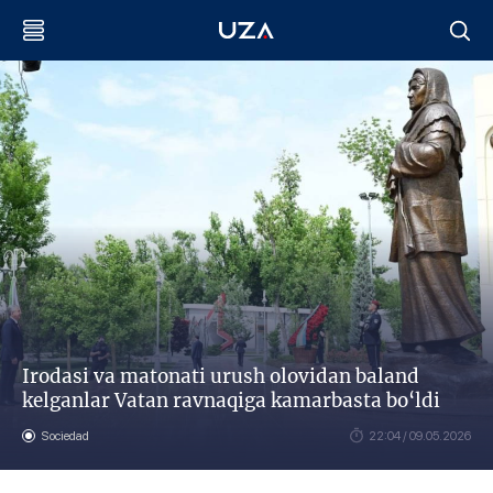
Irodasi va matonati urush olovidan baland
kelganlar Vatan ravnaqiga kamarbasta bo‘ldi
Sociedad
22:04 / 09.05.2026