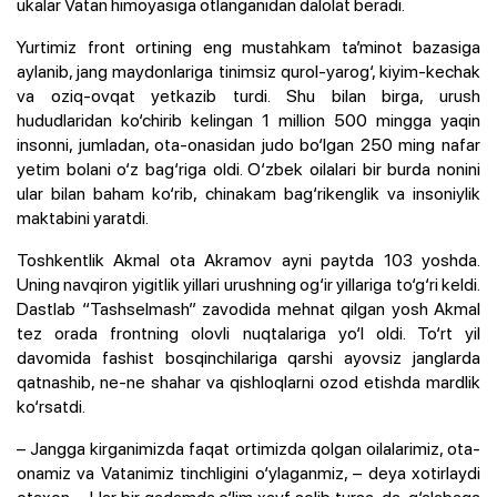
ukalar Vatan himoyasiga otlanganidan dalolat beradi.
Yurtimiz front ortining eng mustahkam ta’minot bazasiga
aylanib, jang maydonlariga tinimsiz qurol-yarog‘, kiyim-kechak
va oziq-ovqat yetkazib turdi. Shu bilan birga, urush
hududlaridan ko‘chirib kelingan 1 million 500 mingga yaqin
insonni, jumladan, ota-onasidan judo bo‘lgan 250 ming nafar
yetim bolani o‘z bag‘riga oldi. O‘zbek oilalari bir burda nonini
ular bilan baham ko‘rib, chinakam bag‘rikenglik va insoniylik
maktabini yaratdi.
Toshkentlik Akmal ota Akramov ayni paytda 103 yoshda.
Uning navqiron yigitlik yillari urushning og‘ir yillariga to‘g‘ri keldi.
Dastlab “Tashselmash” zavodida mehnat qilgan yosh Akmal
tez orada frontning olovli nuqtalariga yo‘l oldi. To‘rt yil
davomida fashist bosqinchilariga qarshi ayovsiz janglarda
qatnashib, ne-ne shahar va qishloqlarni ozod etishda mardlik
ko‘rsatdi.
– Jangga kirganimizda faqat ortimizda qolgan oilalarimiz, ota-
onamiz va Vatanimiz tinchligini o‘ylaganmiz, – deya xotirlaydi