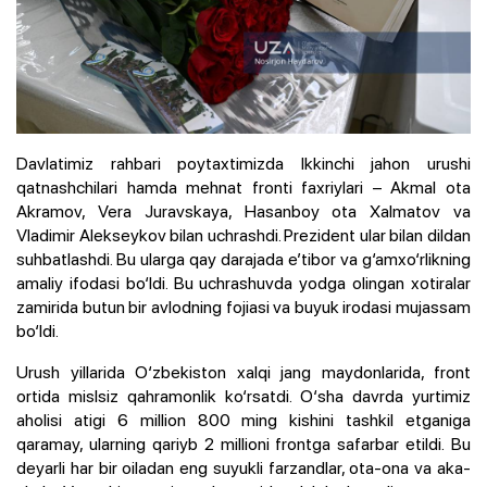
Davlatimiz rahbari poytaxtimizda Ikkinchi jahon urushi
qatnashchilari hamda mehnat fronti faxriylari – Akmal ota
Akramov, Vera Juravskaya, Hasanboy ota Xalmatov va
Vladimir Alekseykov bilan uchrashdi. Prezident ular bilan dildan
suhbatlashdi. Bu ularga qay darajada e’tibor va g‘amxo‘rlikning
amaliy ifodasi bo‘ldi. Bu uchrashuvda yodga olingan xotiralar
zamirida butun bir avlodning fojiasi va buyuk irodasi mujassam
bo‘ldi.
Urush yillarida O‘zbekiston xalqi jang maydonlarida, front
ortida mislsiz qahramonlik ko‘rsatdi. O‘sha davrda yurtimiz
aholisi atigi 6 million 800 ming kishini tashkil etganiga
qaramay, ularning qariyb 2 millioni frontga safarbar etildi. Bu
deyarli har bir oiladan eng suyukli farzandlar, ota-ona va aka-