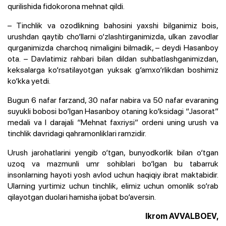
qurilishida fidokorona mehnat qildi.
– Tinchlik va ozodlikning bahosini yaxshi bilganimiz bois,
urushdan qaytib cho‘llarni o‘zlashtirganimizda, ulkan zavodlar
qurganimizda charchoq nimaligini bilmadik, – deydi Hasanboy
ota. – Davlatimiz rahbari bilan dildan suhbatlashganimizdan,
keksalarga ko‘rsatilayotgan yuksak g‘amxo‘rlikdan boshimiz
ko‘kka yetdi.
Bugun 6 nafar farzand, 30 nafar nabira va 50 nafar evaraning
suyukli bobosi bo‘lgan Hasanboy otaning ko‘ksidagi “Jasorat”
medali va I darajali “Mehnat faxriysi” ordeni uning urush va
tinchlik davridagi qahramonliklari ramzidir.
Urush jarohatlarini yengib o‘tgan, bunyodkorlik bilan o‘tgan
uzoq va mazmunli umr sohiblari bo‘lgan bu tabarruk
insonlarning hayoti yosh avlod uchun haqiqiy ibrat maktabidir.
Ularning yurtimiz uchun tinchlik, elimiz uchun omonlik so‘rab
qilayotgan duolari hamisha ijobat bo‘aversin.
Ikrom AVVALBOEV,