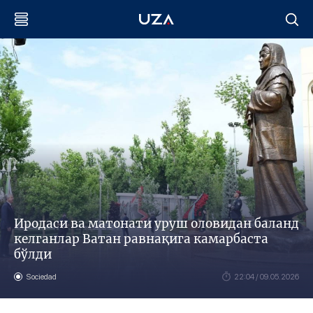
Иродаси ва матонати уруш оловидан баланд
келганлар Ватан равнақига камарбаста
бўлди
Sociedad
22:04 / 09.05.2026