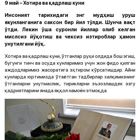
9 май – Хотира ва қадрлаш куни
Инсоният тарихидаги энг мудҳиш уруш
якунланганига саксон бир йил тўлди. Шунча вақт
ўтди. Лекин ўша суронли йиллар олиб келган
мислсиз йўқотиш ва чексиз изтироблар ҳамон
унутилгани йўқ.
Хотира ва қадрлаш куни, ўтганлар руҳи олдида бош эгиш,
бугунги тинч ва осуда кунларимиз учун жон фидо қилган
аждодларимиз жасоратига эҳтиром кўрсатишдир. Айни
кунларда юртимизда ўтаётган тадбирлар халқимизнинг
ўтганларни унутмаслик, тирикларни эъзозлашдек эзгу
қадриятларини янада яққол намоён этмоқда.