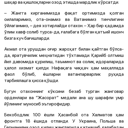
шаҳар ва қишлоқларни озод этишда мардлик кўрсатди.
– Жангга кирганимизда фақат ортимизда қолган
оилаларимиз, ота-онамиз ва Ватанимиз тинчлигини
ўйлаганмиз, – дея хотирлайди отахон. – Ҳар бир қадамда
ўлим хавф солиб турса-да, ғалабага бўлган қатъий ишонч
бизга куч бағишларди.
Акмал ота урушдан оғир жароҳат билан қайтган бўлса-
да, яратувчилик меҳнатидан тўхтамади. Қарийб олтмиш
йил давомида қурилиш, таъминот ва солиқ идораларида
ҳалол хизмат қилди. Нафақага чиққач ҳам маҳаллада
фаол бўлиб, ёшларни ватанпарварлик руҳида
тарбиялашга ҳисса қўшди.
Бугун отахоннинг кўксини безаб турган жанговар
орденлари ва “Жасорат” медали ана шу шарафли умр
йўлининг муносиб эътирофидир.
Бекободлик 100 ёшли Ҳасанбой ота Халматов ҳам
фронтга 18 ёшида отланди. У Украина, Польша ва
Германияни озод қилиш жангларида қатнашиб, ғалабадан