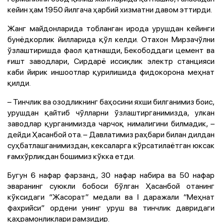
кейин ҳам 1950 йилгача ҳарбий хизматни давом эттирди.
Жанг майдонларида тобланган ирода урушдан кейинги
бунёдкорлик йилларида қўл келди. Отахон Мирзачўлни
ўзлаштиришда фаол қатнашди, Бекободдаги цемент ва
ғишт заводлари, Сирдарё иссиқлик электр станцияси
каби йирик иншоотлар қурилишида фидокорона меҳнат
қилди.
– Тинчлик ва озодликнинг баҳосини яхши билганимиз боис,
урушдан қайтиб чўлларни ўзлаштирганимизда, улкан
заводлар қурганимизда чарчоқ нималигини билмадик, –
дейди Ҳасанбой ота. – Давлатимиз раҳбари билан дилдан
суҳбатлашганимиздан, кексаларга кўрсатилаётган юксак
ғамхўрликдан бошимиз кўкка етди.
Бугун 6 нафар фарзанд, 30 нафар набира ва 50 нафар
эваранинг суюкли бобоси бўлган Ҳасанбой отанинг
кўксидаги “Жасорат” медали ва I даражали “Меҳнат
фахрийси” ордени унинг уруш ва тинчлик давридаги
қаҳрамонликлари рамзидир.