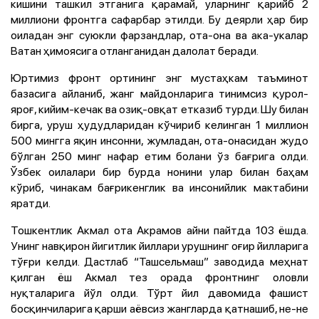
кишини ташкил этганига қарамай, уларнинг қарийб 2
миллиони фронтга сафарбар этилди. Бу деярли ҳар бир
оиладан энг суюкли фарзандлар, ота-она ва ака-укалар
Ватан ҳимоясига отланганидан далолат беради.
Юртимиз фронт ортининг энг мустаҳкам таъминот
базасига айланиб, жанг майдонларига тинимсиз қурол-
яроғ, кийим-кечак ва озиқ-овқат етказиб турди. Шу билан
бирга, уруш ҳудудларидан кўчириб келинган 1 миллион
500 мингга яқин инсонни, жумладан, ота-онасидан жудо
бўлган 250 минг нафар етим болани ўз бағрига олди.
Ўзбек оилалари бир бурда нонини улар билан баҳам
кўриб, чинакам бағрикенглик ва инсонийлик мактабини
яратди.
Тошкентлик Акмал ота Акрамов айни пайтда 103 ёшда.
Унинг навқирон йигитлик йиллари урушнинг оғир йилларига
тўғри келди. Дастлаб “Ташсельмаш” заводида меҳнат
қилган ёш Акмал тез орада фронтнинг оловли
нуқталарига йўл олди. Тўрт йил давомида фашист
босқинчиларига қарши аёвсиз жангларда қатнашиб, не-не