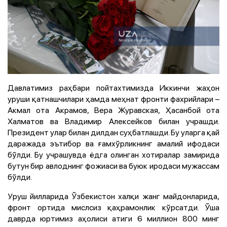
Давлатимиз раҳбари пойтахтимизда Иккинчи жаҳон
уруши қатнашчилари ҳамда меҳнат фронти фахрийлари –
Акмал ота Акрамов, Вера Журавская, Ҳасанбой ота
Халматов ва Владимир Алексейков билан учрашди.
Президент улар билан дилдан суҳбатлашди. Бу уларга қай
даражада эътибор ва ғамхўрликнинг амалий ифодаси
бўлди. Бу учрашувда ёдга олинган хотиралар замирида
бутун бир авлоднинг фожиаси ва буюк иродаси мужассам
бўлди.
Уруш йилларида Ўзбекистон халқи жанг майдонларида,
фронт ортида мислсиз қаҳрамонлик кўрсатди. Ўша
даврда юртимиз аҳолиси атиги 6 миллион 800 минг