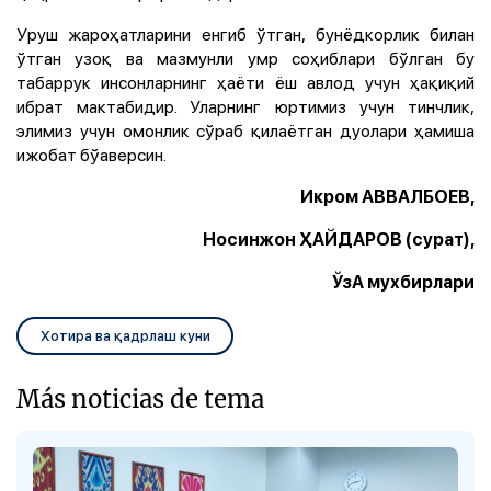
Уруш жароҳатларини енгиб ўтган, бунёдкорлик билан
ўтган узоқ ва мазмунли умр соҳиблари бўлган бу
табаррук инсонларнинг ҳаёти ёш авлод учун ҳақиқий
ибрат мактабидир. Уларнинг юртимиз учун тинчлик,
элимиз учун омонлик сўраб қилаётган дуолари ҳамиша
ижобат бўаверсин.
Икром АВВАЛБОЕВ,
Носинжон ҲАЙДАРОВ (сурат),
ЎзА мухбирлари
Хотира ва қадрлаш куни
Más noticias de tema