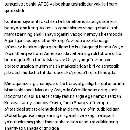
taraqqiyot banki, APEC va boshqa tashkilotlar vakillari ham
qatnashdi.
Konferensiya ishtirokchilari tarkibi jahon iqtisodiyotida yuz
berayotgan keng ko‘lamli o‘zgarishlar va yangi global o‘sish
markazlarining shakllanayotganini yaqqol namoyish etmoqda.
Agar ilgari asosiy e’tibor RFning Yevropa bozorlaridagi
an’anaviy hamkorligiga qaratilgan bo‘lsa, bugungi kunda Osiyo,
Yaqin Sharq va Lotin Amerikasi davlatlarining roli tobora ortib
bormoqda. Shu fonda Markaziy Osiyo yangi Yevroosiyo
arxitekturasida muhim o‘sish markazlaridan biri va strategik
jalb etish hududi sifatida tobora ko‘proq e’tirof etilmoqda.
Mintaqamizning ahamiyati ortib borayotganligi bir qator omillar
bilan izohlanadi. Markaziy Osiyoda 80 milliondan ortiq aholi
istiqomat qiladi, u katta tabiiy resurslarga ega hamda tarixan
Rossiya, Xitoy, Janubiy Osiyo, Yaqin Sharq va Yevropa
o‘rtasidagi strategik hudud sifatida muhim o‘rin tutib kelgan.
Global logistika zanjirlarining o‘zgarishi va yangi transport
yo‘nalishlarining shakllanishi sharoitida ushbu afzalliklarning
ahamiyati yanada ortmoqda.