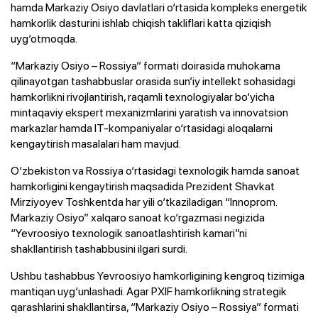
hamda Markaziy Osiyo davlatlari o‘rtasida kompleks energetik
hamkorlik dasturini ishlab chiqish takliflari katta qiziqish
uyg‘otmoqda.
“Markaziy Osiyo – Rossiya” formati doirasida muhokama
qilinayotgan tashabbuslar orasida sun’iy intellekt sohasidagi
hamkorlikni rivojlantirish, raqamli texnologiyalar bo‘yicha
mintaqaviy ekspert mexanizmlarini yaratish va innovatsion
markazlar hamda IT-kompaniyalar o‘rtasidagi aloqalarni
kengaytirish masalalari ham mavjud.
O‘zbekiston va Rossiya o‘rtasidagi texnologik hamda sanoat
hamkorligini kengaytirish maqsadida Prezident Shavkat
Mirziyoyev Toshkentda har yili o‘tkaziladigan “Innoprom.
Markaziy Osiyo” xalqaro sanoat ko‘rgazmasi negizida
“Yevroosiyo texnologik sanoatlashtirish kamari”ni
shakllantirish tashabbusini ilgari surdi.
Ushbu tashabbus Yevroosiyo hamkorligining kengroq tizimiga
mantiqan uyg‘unlashadi. Agar PXIF hamkorlikning strategik
qarashlarini shakllantirsa, “Markaziy Osiyo – Rossiya” formati