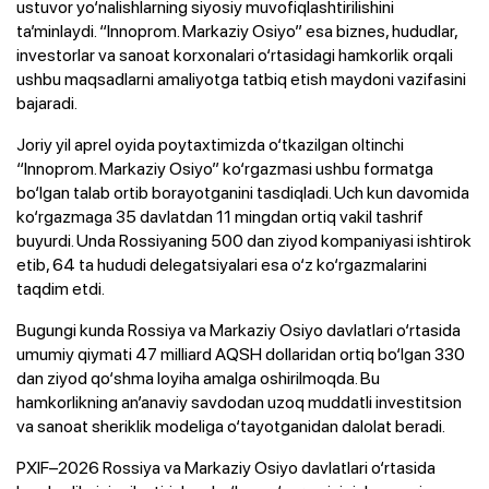
ustuvor yo‘nalishlarning siyosiy muvofiqlashtirilishini
ta’minlaydi. “Innoprom. Markaziy Osiyo” esa biznes, hududlar,
investorlar va sanoat korxonalari o‘rtasidagi hamkorlik orqali
ushbu maqsadlarni amaliyotga tatbiq etish maydoni vazifasini
bajaradi.
Joriy yil aprel oyida poytaxtimizda o‘tkazilgan oltinchi
“Innoprom. Markaziy Osiyo” ko‘rgazmasi ushbu formatga
bo‘lgan talab ortib borayotganini tasdiqladi. Uch kun davomida
ko‘rgazmaga 35 davlatdan 11 mingdan ortiq vakil tashrif
buyurdi. Unda Rossiyaning 500 dan ziyod kompaniyasi ishtirok
etib, 64 ta hududi delegatsiyalari esa o‘z ko‘rgazmalarini
taqdim etdi.
Bugungi kunda Rossiya va Markaziy Osiyo davlatlari o‘rtasida
umumiy qiymati 47 milliard AQSH dollaridan ortiq bo‘lgan 330
dan ziyod qo‘shma loyiha amalga oshirilmoqda. Bu
hamkorlikning an’anaviy savdodan uzoq muddatli investitsion
va sanoat sheriklik modeliga o‘tayotganidan dalolat beradi.
PXIF–2026 Rossiya va Markaziy Osiyo davlatlari o‘rtasida