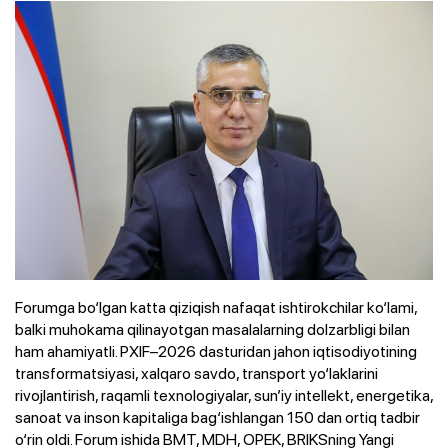
Forumga bo‘lgan katta qiziqish nafaqat ishtirokchilar ko‘lami,
balki muhokama qilinayotgan masalalarning dolzarbligi bilan
ham ahamiyatli. PXIF–2026 dasturidan jahon iqtisodiyotining
transformatsiyasi, xalqaro savdo, transport yo‘laklarini
rivojlantirish, raqamli texnologiyalar, sun’iy intellekt, energetika,
sanoat va inson kapitaliga bag‘ishlangan 150 dan ortiq tadbir
o‘rin oldi. Forum ishida BMT, MDH, OPEK, BRIKSning Yangi