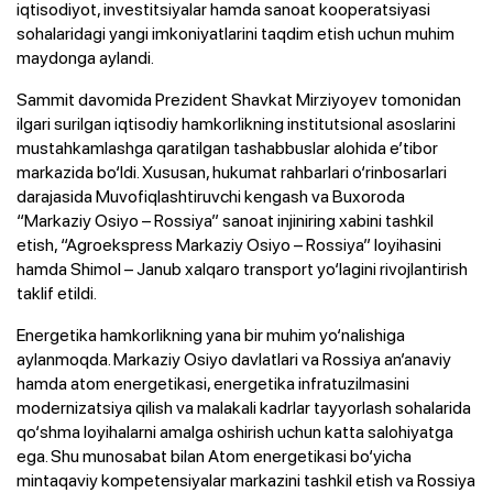
iqtisodiyot, investitsiyalar hamda sanoat kooperatsiyasi
sohalaridagi yangi imkoniyatlarini taqdim etish uchun muhim
maydonga aylandi.
Sammit davomida Prezident Shavkat Mirziyoyev tomonidan
ilgari surilgan iqtisodiy hamkorlikning institutsional asoslarini
mustahkamlashga qaratilgan tashabbuslar alohida e’tibor
markazida bo‘ldi. Xususan, hukumat rahbarlari o‘rinbosarlari
darajasida Muvofiqlashtiruvchi kengash va Buxoroda
“Markaziy Osiyo – Rossiya” sanoat injiniring xabini tashkil
etish, “Agroekspress Markaziy Osiyo – Rossiya” loyihasini
hamda Shimol – Janub xalqaro transport yo‘lagini rivojlantirish
taklif etildi.
Energetika hamkorlikning yana bir muhim yo‘nalishiga
aylanmoqda. Markaziy Osiyo davlatlari va Rossiya an’anaviy
hamda atom energetikasi, energetika infratuzilmasini
modernizatsiya qilish va malakali kadrlar tayyorlash sohalarida
qo‘shma loyihalarni amalga oshirish uchun katta salohiyatga
ega. Shu munosabat bilan Atom energetikasi bo‘yicha
mintaqaviy kompetensiyalar markazini tashkil etish va Rossiya