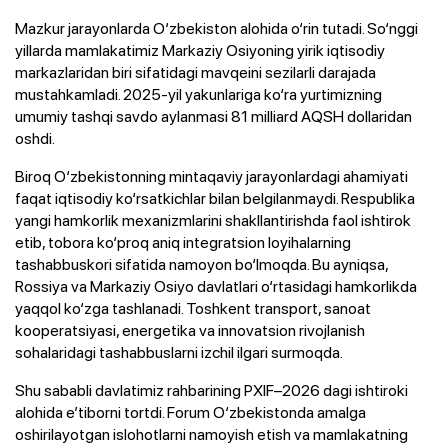
Mazkur jarayonlarda O‘zbekiston alohida o‘rin tutadi. So‘nggi
yillarda mamlakatimiz Markaziy Osiyoning yirik iqtisodiy
markazlaridan biri sifatidagi mavqeini sezilarli darajada
mustahkamladi. 2025-yil yakunlariga ko‘ra yurtimizning
umumiy tashqi savdo aylanmasi 81 milliard AQSH dollaridan
oshdi.
Biroq O‘zbekistonning mintaqaviy jarayonlardagi ahamiyati
faqat iqtisodiy ko‘rsatkichlar bilan belgilanmaydi. Respublika
yangi hamkorlik mexanizmlarini shakllantirishda faol ishtirok
etib, tobora ko‘proq aniq integratsion loyihalarning
tashabbuskori sifatida namoyon bo‘lmoqda. Bu ayniqsa,
Rossiya va Markaziy Osiyo davlatlari o‘rtasidagi hamkorlikda
yaqqol ko‘zga tashlanadi. Toshkent transport, sanoat
kooperatsiyasi, energetika va innovatsion rivojlanish
sohalaridagi tashabbuslarni izchil ilgari surmoqda.
Shu sababli davlatimiz rahbarining PXIF–2026 dagi ishtiroki
alohida e’tiborni tortdi. Forum O‘zbekistonda amalga
oshirilayotgan islohotlarni namoyish etish va mamlakatning