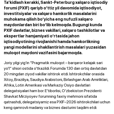
Ta’kidlash kerakki, Sankt-Peterburg xalqaro iqtisodiy
forumi (PXIF) qariyb o‘ttiz yil davomida iqtisodiyot,
investitsiyalar va xalqaro hamkorlik masalalarini
muhokama qilish bo‘yicha eng nufuzli xalqaro
maydonlardan biri bo‘lib kelmoqda. Bugungi kunda
PXIF davlatlar, biznes vakillari, xalqaro tashkilotlar va
ekspertlar hamjamiyati o‘rtasida jahon
iqtisodiyotining rivojlanishi hamda hamkorlikning
yangi modellarini shakllantirish masalalari yuzasidan
muloqot maydoni vazifasini bajarmoqda.
Joriy yilgi yig‘in “Pragmatik muloqot – barqaror kelajak sari
yo‘l” shiori ostida o‘tkazildi. Forumda 130 dan ortiq davlatdan
20 mingdan ziyod vakillar ishtirok etdi. Ishtirokchilar orasida
Xitoy, Braziliya, Saudiya Arabistoni, Birlashgan Arab Amirliklari,
Afrika, Lotin Amerikasi va Markaziy Osiyo davlatlari
delegatsiyalari ham bor. E’tiborlisi, O‘zbekiston Prezidenti
Shavkat Mirziyoyev forumning faxriy mehmoni sifatida
qatnashdi, delegatsiyamiz esa PXIF–2026 ishtirokchilari uchun
keng qamrovli madaniy va biznes dasturini taqdim etdi.