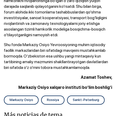
hamkorlikni rivojlantirishga bo‘lgan o‘zaro qiziqish yuqori
darajada saqlanib qolayotganini ko‘rsatdi. Shu bilan birga,
forum alohida ikki tomonlama tashabbuslardan qo‘shma
investitsiyalar, sanoat kooperatsiyasi, transport bog‘liqligini
rivojlantirish va zamonaviy texnologiyalarni joriy etishga
asoslangan tizimli hamkorlik modeliga bosqichma-bosqich
o‘tilayotganligini namoyish etdi.
Shu fonda Markaziy Osiyo Yevroosiyoning muhim iqtisodiy
faollik markazlaridan biri sifatidagi mavqeini mustahkamlab
bormoqda. O‘zbekiston esa ushbu yangi mintaqaviy kun
tartibining amaliy mazmunini shakllantirayotgan davlatlardan
biri sifatida o‘z o‘rnini tobora mustahkamlamoqda.
Azamat Toshev,
Markaziy Osiyo xalqaro instituti bo‘lim boshlig‘i
Markaziy Osiyo
Rossiya
Sankt-Peterburg
Más noticias de tema