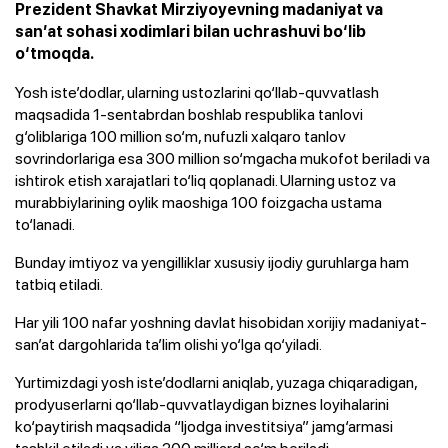
Prezident Shavkat Mirziyoyevning madaniyat va
san’at sohasi xodimlari bilan uchrashuvi bo‘lib
o‘tmoqda.
Yosh iste’dodlar, ularning ustozlarini qo‘llab-quvvatlash
maqsadida 1-sentabrdan boshlab respublika tanlovi
g‘oliblariga 100 million so‘m, nufuzli xalqaro tanlov
sovrindorlariga esa 300 million so‘mgacha mukofot beriladi va
ishtirok etish xarajatlari to‘liq qoplanadi. Ularning ustoz va
murabbiylarining oylik maoshiga 100 foizgacha ustama
to‘lanadi.
Bunday imtiyoz va yengilliklar xususiy ijodiy guruhlarga ham
tatbiq etiladi.
Har yili 100 nafar yoshning davlat hisobidan xorijiy madaniyat-
san’at dargohlarida ta’lim olishi yo‘lga qo‘yiladi.
Yurtimizdagi yosh iste’dodlarni aniqlab, yuzaga chiqaradigan,
prodyuserlarni qo‘llab-quvvatlaydigan biznes loyihalarini
ko‘paytirish maqsadida “Ijodga investitsiya” jamg‘armasi
tashkil etiladi va yiliga 200 milliard so‘m beriladi.