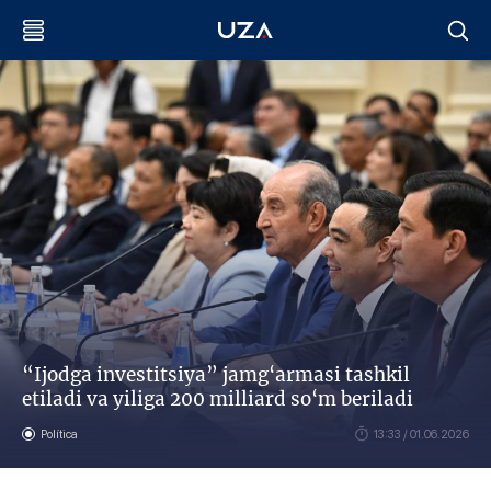
“Ijodga investitsiya” jamg‘armasi tashkil
etiladi va yiliga 200 milliard so‘m beriladi
Política
13:33 / 01.06.2026