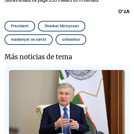
O‘zA
Prezident
Shavkat Mirziyoyev
madaniyat va san’at
uchrashuv
Más noticias de tema