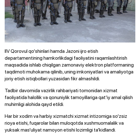
IIV Qorovul qo‘shinlari hamda Jazoni ijro etish
departamentining hamkorlikdagi faoliyatini raqamlashtirish
maqsadida ishlab chiqilgan zamonaviy elektron platformaning
taqdimoti muhokama qilinib, uning imkoniyatlari va amaliyotga
joriy etish istiqbollari yuzasidan fikr almashildi.
Tadbir davomida vazirlik rahbariyati tomonidan xizmat
faoliyatida halollik va qonuniylik tamoyillariga qat’iy amal qilish
muhimligi alohida qayd etildi.
Har bir xodim va harbiy xizmatchi xizmat intizomiga so‘zsiz
rioya etishi, fuqarolar bilan muloqotda xushmuomalalik va
yuksak mas’uliyat namoyon etishi lozimligi ta’kidlandi.