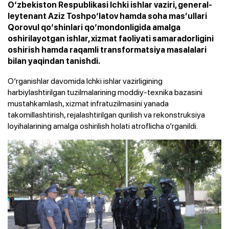
O‘zbekiston Respublikasi Ichki ishlar vaziri, general-
leytenant Aziz Toshpo‘latov hamda soha mas’ullari
Qorovul qo‘shinlari qo‘mondonligida amalga
oshirilayotgan ishlar, xizmat faoliyati samaradorligini
oshirish hamda raqamli transformatsiya masalalari
bilan yaqindan tanishdi.
O‘rganishlar davomida Ichki ishlar vazirligining
harbiylashtirilgan tuzilmalarining moddiy-texnika bazasini
mustahkamlash, xizmat infratuzilmasini yanada
takomillashtirish, rejalashtirilgan qurilish va rekonstruksiya
loyihalarining amalga oshirilish holati atroflicha o‘rganildi.