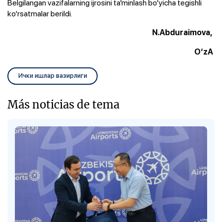
Belgilangan vazifalarning ijrosini ta’minlash bo‘yicha tegishli
ko‘rsatmalar berildi.
N.Abduraimova,
O‘zA
Ички ишлар вазирлиги
Más noticias de tema