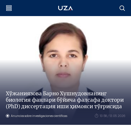
Хўжаниязова Барно Хушнудовнанинг
биология фанлари бўйича фалсафа доктори
(PhD) диссертация иши ҳимояси тўғрисида
Anuncios sobre investigaciones científicas
13:58 / 13.05.2026