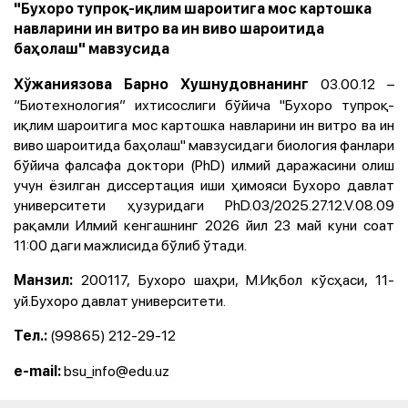
"Бухоро тупроқ-иқлим шароитига мос картошка
навларини ин витро ва ин виво шароитида
баҳолаш" мавзусида
03.00.12 –
Хўжаниязова Барно Хушнудовнанинг
“Биотехнология” ихтисослиги бўйича "Бухоро тупроқ-
иқлим шароитига мос картошка навларини ин витро ва ин
виво шароитида баҳолаш" мавзусидаги биология фанлари
бўйича фалсафа доктори (PhD) илмий даражасини олиш
учун ёзилган диссертация иши ҳимояси Бухоро давлат
университети ҳузуридаги PhD.03/2025.27.12.V.08.09
рақамли Илмий кенгашнинг 2026 йил 23 май куни соат
11:00 даги мажлисида бўлиб ўтади.
200117, Бухоро шаҳри, М.Иқбол кўсҳаси, 11-
Манзил:
уй.Бухоро давлат университети.
(99865) 212-29-12
Тел.:
bsu_infо@edu.uz
e-mail: