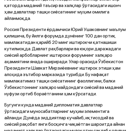
қаторда маданий таъсир ва халқлар ўртасидаги ишонч
ҳам давлатлар ташқи сиёсатининг муҳим омилига
айланмоқда.
Россия Президенти ёрдамчиси Юрий Ушаковнинг маълум
қилишича, бу йилги форумда дунёнинг 100 дан ортиқ
мамлакатидан қарийб 20 минг иштирокчи қатнашиши
кутилмоқда. Давлат раҳбарлари ва юқори даражадаги
сиёсий арбобларнинг иштироки форумнинг халқаро
аҳамиятини янада ошириради. Улар орасида Ўзбекистон
Президенти Шавкат Мирзиёевнинг иштирок этиши ҳам
алоҳида эътибор марказида турибди. Бу нафақат
мамлакатимиз ташқи сиёсатининг фаоллигини, балки
Ўзбекистоннинг халқаро майдондаги сиёсий ва маданий
нуфузи ортиб бораётганини ҳам кўрсатади.
Бугунги кунда маданий дипломатия давлатлар
ўртасидаги муносабатларнинг муҳим элементига
айланди. Дунёда зиддиятлар кучайиб, иқтисодий ва
сиёсий рақобат янги босқичга чиқаётган шароитда айнан
маданият халқлар ўртасидаги мулоқотни сақлаб қолувчи