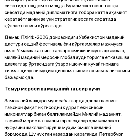
сифатида тақдим этмоқда. Бу мамлакатнинг ташқи
сиёсатда маданий дипломатияга тобора катта аҳамият
қаратаётганини ва уни стратегик восита сифатида
қўллаётганини кўрсатади.
Демак, ПХИФ-2026 доирасидаги Ўзбекистон маданий
дастури оддий фестиваль ёки кўргазмалар мажмуаси
эмас. У мамлакатнинг халқаро имижини мустаҳкамлаш,
миллий маданий меросни глобал аудиторияга етказиш ва
давлатлар ўртасидаги ўзаро ишончни кучайтиришга
хизмат қилувчи муҳим дипломатик механизм вазифасини
бажармоқда.
Темур мероси ва маданий таъсир кучи
Замонавий халқаро муносабатларда давлатларнинг
таъсири фақат иқтисодий қудрат ёки сиёсий
имкониятлар билан белгиланмайди. Миллий маданият,
тарихий мерос ва гуманитар алоқалар ҳам мамлакат
нуфузини шакллантирувчи муҳим омилга айланиб
бормоқда. Шу нуқтаи назардан қараганда, Петербург