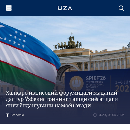
Халқаро иқтисодий форумидаги маданий
дастур Ўзбекистоннинг ташқи сиёсатдаги
янги ёндашувини намоён этади
Economía
14:20 / 03.06.2026