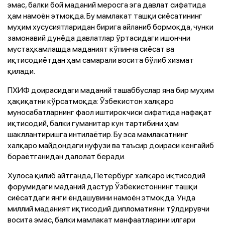
эмас, балки бой маданий меросга эга давлат сифатида
ҳам намоён этмоқда. Бу мамлакат ташқи сиёсатининг
муҳим хусусиятларидан бирига айланиб бормоқда, чунки
замонавий дунёда давлатлар ўртасидаги ишончни
мустаҳкамлашда маданият кўпинча сиёсат ва
иқтисодиётдан ҳам самарали восита бўлиб хизмат
қилади.
ПХИФ доирасидаги маданий ташаббуслар яна бир муҳим
ҳақиқатни кўрсатмоқда: Ўзбекистон халқаро
муносабатларнинг фаол иштирокчиси сифатида нафақат
иқтисодий, балки гуманитар кун тартибини ҳам
шакллантиришга интилаётир. Бу эса мамлакатнинг
халқаро майдондаги нуфузи ва таъсир доираси кенгайиб
бораётганидан далолат беради.
Хулоса қилиб айтганда, Петербург халқаро иқтисодий
форумидаги маданий дастур Ўзбекистоннинг ташқи
сиёсатдаги янги ёндашувини намоён этмоқда. Унда
миллий маданият иқтисодий дипломатияни тўлдирувчи
восита эмас, балки мамлакат манфаатларини илгари