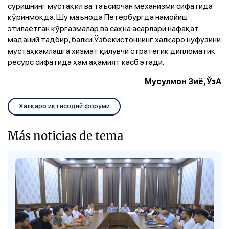
суришнинг мустақил ва таъсирчан механизми сифатида
кўринмоқда. Шу маънода Петербургда намойиш
этилаётган кўргазмалар ва саҳна асарлари нафақат
маданий тадбир, балки Ўзбекистоннинг халқаро нуфузини
мустаҳкамлашга хизмат қилувчи стратегик дипломатик
ресурс сифатида ҳам аҳамият касб этади.
Мусулмон Зиё, ЎзА
Халқаро иқтисодий форуми
Más noticias de tema