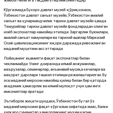
Кўргазмада Бухоро давлат музей-қўриқхонаси,
Ўзбекистон давлат санъат музейи, Ўзбекистон амалий
санъат ва ҳунармандчилик тарихи давлат музейи ҳамда
Темурийлар тарихи давлат музейи фондларидан олинган
ноёб экспонатлар намойиш этилади. Заргарлик буюмлари,
амалий санъат намуналари ва тарихий ашёлар Марказий
Осиё цивилизациясининг юқори даражада ривожланган
маданий муҳитини акс эттиради.
Лойиҳанинг аҳамияти фақат экспонатлар билан
чекланмайди. Унинг доирасида илмий анжуманлар,
маърузалар, семинарлар, анъанавий мусиқа кечалари ва
маҳорат дарслари ташкил этилиши режалаштирилган. Бу
эса маданий меросни намойиш қилиш билан бир қаторда
академик ҳамкорлик ва илмий мулоқот учун ҳам янги
имкониятлар яратади.
Эътиборли жиҳати шундаки, Ўзбекистон бу гал ўз
маданий меросини фақат кўргазма сифатида эмас, балки
халқаро гуманитар ҳамкорликнинг муҳим қисми