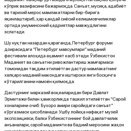
кўприк вазифасини бажармоқда. Санъат, мусиқа, адабиёт
ва тарихий мерос мамлакатларни бир-бирига
яқинлаштириб, ҳар қандай сиёсий келишмовчиликлар
ортида умуминсоний қадриятлар мавжудлигини
эслатади.
Шу нуқтаи назардан қараганда, Петербург форуми
доирасидаги “Петербург мавсумлари” маданий
фестивали алоҳида аҳамият касб этади. Ўзбекистон
Маданият ва санъатни ривожлантириш жамғармаси
томонидан тақдим этилаётган дастур мамлакатнинг
халқаро маданий макондаги иштироки янги босқичга
кўтарилганини намоён қилмоқда.
Дастурнинг марказий воқеаларидан бири Давлат
Эрмитажи билан ҳамкорликда ташкил этилаётган “Сарой
хоналарини очиб: Бухоро амири саройидаги санъат”
кўргазмаси ҳисобланади. Ушбу лойиҳа нафақат музей
экспозицияси, балки Ўзбекистоннинг бой давлатчилик
анъаналари, сарой маданияти ва бадиий меросини жаҳон
жамоатчилигига тақдим этиш имкониятидир.