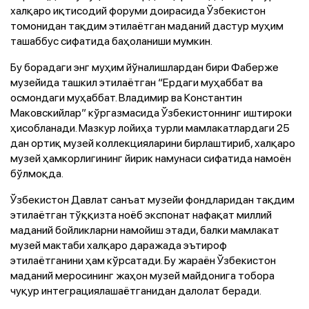
халқаро иқтисодий форуми доирасида Ўзбекистон
томонидан тақдим этилаётган маданий дастур муҳим
ташаббус сифатида баҳоланиши мумкин.
Бу борадаги энг муҳим йўналишлардан бири Фаберже
музейида ташкил этилаётган “Ердаги муҳаббат ва
осмондаги муҳаббат. Владимир ва Константин
Маковскийлар” кўргазмасида Ўзбекистоннинг иштироки
ҳисобланади. Мазкур лойиҳа турли мамлакатлардаги 25
дан ортиқ музей коллекцияларини бирлаштириб, халқаро
музей ҳамкорлигининг йирик намунаси сифатида намоён
бўлмоқда.
Ўзбекистон Давлат санъат музейи фондларидан тақдим
этилаётган тўққизта ноёб экспонат нафақат миллий
маданий бойликларни намойиш этади, балки мамлакат
музей мактаби халқаро даражада эътироф
этилаётганини ҳам кўрсатади. Бу жараён Ўзбекистон
маданий меросининг жаҳон музей майдонига тобора
чуқур интеграциялашаётганидан далолат беради.