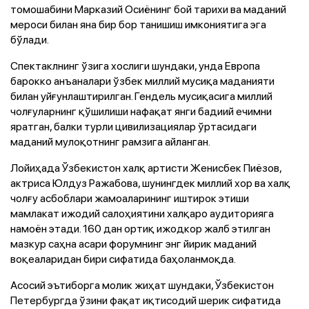
томошабини Марказий Осиёнинг бой тарихи ва маданий
мероси билан яна бир бор танишиш имкониятига эга
бўлади.
Спектаклнинг ўзига хослиги шундаки, унда Европа
барокко анъаналари ўзбек миллий мусиқа маданияти
билан уйғунлаштирилган. Гендель мусиқасига миллий
чолғуларнинг қўшилиши нафақат янги бадиий ечимни
яратган, балки турли цивилизациялар ўртасидаги
маданий мулоқотнинг рамзига айланган.
Лойиҳада Ўзбекистон халқ артисти Женисбек Пиёзов,
актриса Юлдуз Ражабова, шунингдек миллий хор ва халқ
чолғу асбоблари жамоаларининг иштирок этиши
мамлакат ижодий салоҳиятини халқаро аудиторияга
намоён этади. 160 дан ортиқ ижодкор жалб этилган
мазкур саҳна асари форумнинг энг йирик маданий
воқеаларидан бири сифатида баҳоланмоқда.
Асосий эътиборга молик жиҳат шундаки, Ўзбекистон
Петербургда ўзини фақат иқтисодий шерик сифатида