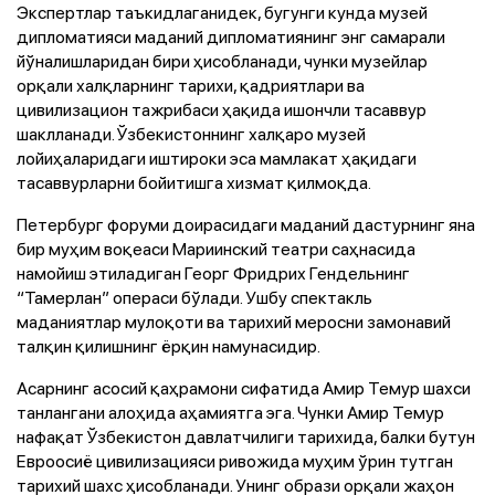
Экспертлар таъкидлаганидек, бугунги кунда музей
дипломатияси маданий дипломатиянинг энг самарали
йўналишларидан бири ҳисобланади, чунки музейлар
орқали халқларнинг тарихи, қадриятлари ва
цивилизацион тажрибаси ҳақида ишончли тасаввур
шаклланади. Ўзбекистоннинг халқаро музей
лойиҳаларидаги иштироки эса мамлакат ҳақидаги
тасаввурларни бойитишга хизмат қилмоқда.
Петербург форуми доирасидаги маданий дастурнинг яна
бир муҳим воқеаси Мариинский театри саҳнасида
намойиш этиладиган Георг Фридрих Гендельнинг
“Тамерлан” операси бўлади. Ушбу спектакль
маданиятлар мулоқоти ва тарихий меросни замонавий
талқин қилишнинг ёрқин намунасидир.
Асарнинг асосий қаҳрамони сифатида Амир Темур шахси
танлангани алоҳида аҳамиятга эга. Чунки Амир Темур
нафақат Ўзбекистон давлатчилиги тарихида, балки бутун
Евроосиё цивилизацияси ривожида муҳим ўрин тутган
тарихий шахс ҳисобланади. Унинг образи орқали жаҳон