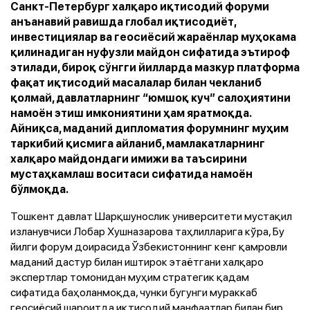
Санкт-Петербург халқаро иқтисодий форуми
анъанавий равишда глобал иқтисодиёт,
инвестициялар ва геосиёсий жараёнлар муҳокама
қилинадиган нуфузли майдон сифатида эътироф
этилади, бироқ сўнгги йилларда мазкур платформа
фақат иқтисодий масалалар билан чекланиб
қолмай, давлатларнинг “юмшоқ куч” салоҳиятини
намоён этиш имкониятини ҳам яратмоқда.
Айниқса, маданий дипломатия форумнинг муҳим
таркибий қисмига айланиб, мамлакатларнинг
халқаро майдондаги имижи ва таъсирини
мустаҳкамлаш воситаси сифатида намоён
бўлмоқда.
Тошкент давлат Шарқшунослик университети мустақил
изланувчиси Лобар Хушназарова таҳлилларига кўра, Бу
йилги форум доирасида Ўзбекистоннинг кенг қамровли
маданий дастур билан иштирок этаётгани халқаро
экспертлар томонидан муҳим стратегик қадам
сифатида баҳоланмоқда, чунки бугунги мураккаб
геосиёсий шароитда иқтисодий манфаатлар билан бир