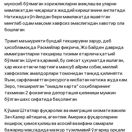
муносиб бўлмаган хорижликларни аниқлаш ва уларни
мамлакатдан чиқаришга жиддий киришганини англатади.
Натижада кўп йилдан бери мамлакатда яшаётган
минглаб одам мақоми хавфсиз эмаслигидан хавотир ола
бошлаган.
Трамп маъмурияти бундай текширувни зарур, деб
ҳисобламоқда. Расмийлар фикрича, Жо Байден даврида
иммигрантларни текшириш тизими етарлича қатъий
бўлмаган. Шунга қарамай, бу сиёсат ҳукуматда ишлаган,
ҳар икки етакчи партияга мансуб айрим собиқ миллий
хавфсизлик амалдорлари томонидан танқид қилиняпти.
Яъни, сарфланаётган ресурсга нисбатан натижа жуда кам.
Зеро, текширилган “омадли карта” соҳибларининг
тахминан 2 фоизигина депортация қилиниши мумкин
бўлган шахс сифатида баҳоланган.
Қўшма Штатлар фуқаролик ва имиграция хизмати вакили
Зач Калер айтишича, агентлик Америка фуқароларини
яхшироқ ҳимоя қилиш ва асосий вазифани самарали
бажариш мақсадида мазкур тузилмавий ўзгариш орқали