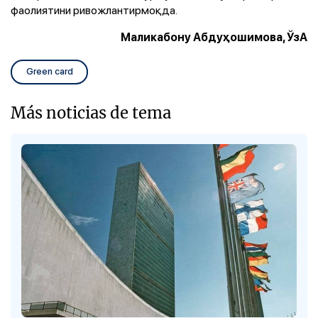
фаолиятини ривожлантирмоқда.
Маликабону Абдуҳошимова, ЎзА
Green card
Más noticias de tema