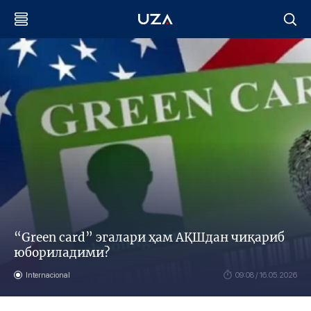
“Green card” эгалари ҳам АҚШдан чиқариб
юбориладими?
Internacional
09:08 / 16.05.2026