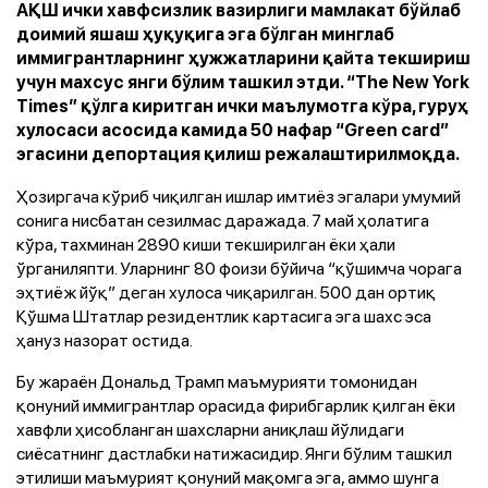
АҚШ ички хавфсизлик вазирлиги мамлакат бўйлаб
доимий яшаш ҳуқуқига эга бўлган минглаб
иммигрантларнинг ҳужжатларини қайта текшириш
учун махсус янги бўлим ташкил этди. “The New York
Times” қўлга киритган ички маълумотга кўра, гуруҳ
хулосаси асосида камида 50 нафар “Green card”
эгасини депортация қилиш режалаштирилмоқда.
Ҳозиргача кўриб чиқилган ишлар имтиёз эгалари умумий
сонига нисбатан сезилмас даражада. 7 май ҳолатига
кўра, тахминан 2890 киши текширилган ёки ҳали
ўрганиляпти. Уларнинг 80 фоизи бўйича “қўшимча чорага
эҳтиёж йўқ” деган хулоса чиқарилган. 500 дан ортиқ
Қўшма Штатлар резидентлик картасига эга шахс эса
ҳануз назорат остида.
Бу жараён Дональд Трамп маъмурияти томонидан
қонуний иммигрантлар орасида фирибгарлик қилган ёки
хавфли ҳисобланган шахсларни аниқлаш йўлидаги
сиёсатнинг дастлабки натижасидир. Янги бўлим ташкил
этилиши маъмурият қонуний мақомга эга, аммо шунга