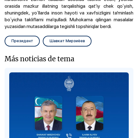
orasida mazkur illatning tarqalishiga qatʼiy chek qoʻyish,
shuningdek, yoʻllarda inson hayoti va xavfsizligini taʼminlash
boʻyicha takliflarni maʼqulladi. Muhokama qilingan masalalar
yuzasidan mutasaddilarga tegishli topshiriqlar berdi.
Президент
Шавкат Мирзиёев
Más noticias de tema