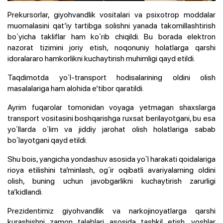
Prekursorlar, giyohvandlik vositalari va psixotrop moddalar
muomalasini qatʼiy tartibga solishni yanada takomillashtirish
boʻyicha takliflar ham koʻrib chiqildi. Bu borada elektron
nazorat tizimini joriy etish, noqonuniy holatlarga qarshi
idoralararo hamkorlikni kuchaytirish muhimligi qayd etildi.
Taqdimotda yoʻl-transport hodisalarining oldini olish
masalalariga ham alohida eʼtibor qaratildi.
Ayrim fuqarolar tomonidan voyaga yetmagan shaxslarga
transport vositasini boshqarishga ruxsat berilayotgani, bu esa
yoʻllarda oʻlim va jiddiy jarohat olish holatlariga sabab
boʻlayotgani qayd etildi.
Shu bois, yangicha yondashuv asosida yoʻl harakati qoidalariga
rioya etilishini taʼminlash, ogʻir oqibatli avariyalarning oldini
olish, buning uchun javobgarlikni kuchaytirish zarurligi
taʼkidlandi.
Prezidentimiz giyohvandlik va narkojinoyatlarga qarshi
kurashishni zamon talablari asosida tashkil etish, yoshlar