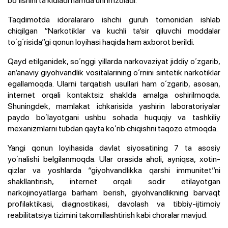
boʻlishini taʼkidladi hamda uni imzoladi.
Taqdimotda idoralararo ishchi guruh tomonidan ishlab
chiqilgan “Narkotiklar va kuchli taʼsir qiluvchi moddalar
toʻgʻrisida”gi qonun loyihasi haqida ham axborot berildi.
Qayd etilganidek, soʻnggi yillarda narkovaziyat jiddiy oʻzgarib,
anʼanaviy giyohvandlik vositalarining oʻrnini sintetik narkotiklar
egallamoqda. Ularni tarqatish usullari ham oʻzgarib, asosan,
internet orqali kontaktsiz shaklda amalga oshirilmoqda.
Shuningdek, mamlakat ichkarisida yashirin laboratoriyalar
paydo boʻlayotgani ushbu sohada huquqiy va tashkiliy
mexanizmlarni tubdan qayta koʻrib chiqishni taqozo etmoqda.
Yangi qonun loyihasida davlat siyosatining 7 ta asosiy
yoʻnalishi belgilanmoqda. Ular orasida aholi, ayniqsa, xotin-
qizlar va yoshlarda “giyohvandlikka qarshi immunitet”ni
shakllantirish, internet orqali sodir etilayotgan
narkojinoyatlarga barham berish, giyohvandlikning barvaqt
profilaktikasi, diagnostikasi, davolash va tibbiy-ijtimoiy
reabilitatsiya tizimini takomillashtirish kabi choralar mavjud.