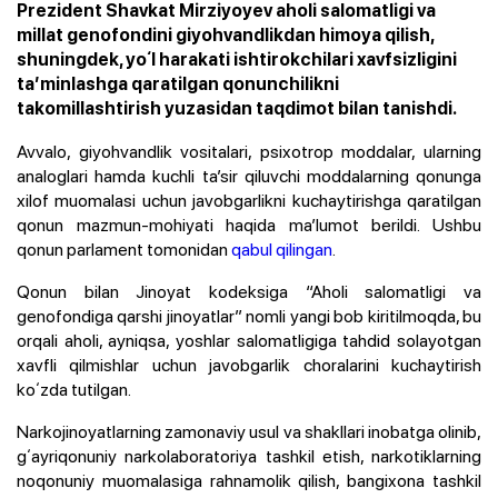
Prezident Shavkat Mirziyoyev aholi salomatligi va
millat genofondini giyohvandlikdan himoya qilish,
shuningdek, yoʻl harakati ishtirokchilari xavfsizligini
taʼminlashga qaratilgan qonunchilikni
takomillashtirish yuzasidan taqdimot bilan tanishdi.
Avvalo, giyohvandlik vositalari, psixotrop moddalar, ularning
analoglari hamda kuchli taʼsir qiluvchi moddalarning qonunga
xilof muomalasi uchun javobgarlikni kuchaytirishga qaratilgan
qonun mazmun-mohiyati haqida maʼlumot berildi. Ushbu
qonun parlament tomonidan
qabul qilingan
.
Qonun bilan Jinoyat kodeksiga “Aholi salomatligi va
genofondiga qarshi jinoyatlar” nomli yangi bob kiritilmoqda, bu
orqali aholi, ayniqsa, yoshlar salomatligiga tahdid solayotgan
xavfli qilmishlar uchun javobgarlik choralarini kuchaytirish
koʻzda tutilgan.
Narkojinoyatlarning zamonaviy usul va shakllari inobatga olinib,
gʻayriqonuniy narkolaboratoriya tashkil etish, narkotiklarning
noqonuniy muomalasiga rahnamolik qilish, bangixona tashkil