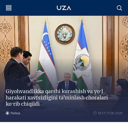
Giyohvandlikka qarshi kurashish va yoʻl
harakati xavfsizligini taʼminlash choralari
koʻrib chiqildi
Política
19:37 / 11.06.2026