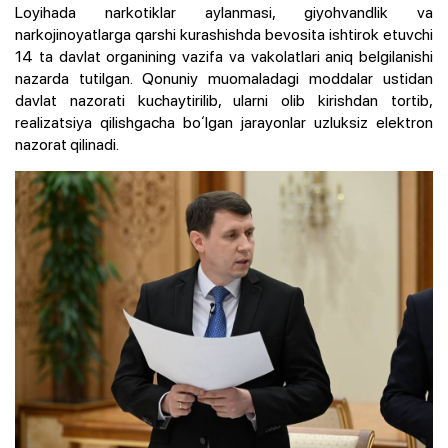
Loyihada narkotiklar aylanmasi, giyohvandlik va
narkojinoyatlarga qarshi kurashishda bevosita ishtirok etuvchi
14 ta davlat organining vazifa va vakolatlari aniq belgilanishi
nazarda tutilgan. Qonuniy muomaladagi moddalar ustidan
davlat nazorati kuchaytirilib, ularni olib kirishdan tortib,
realizatsiya qilishgacha boʻlgan jarayonlar uzluksiz elektron
nazorat qilinadi.