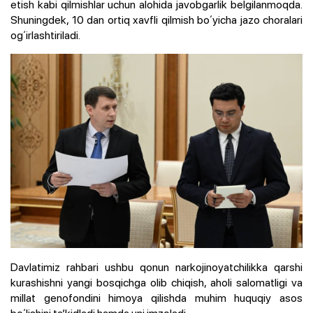
etish kabi qilmishlar uchun alohida javobgarlik belgilanmoqda.
Shuningdek, 10 dan ortiq xavfli qilmish boʻyicha jazo choralari
ogʻirlashtiriladi.
Davlatimiz rahbari ushbu qonun narkojinoyatchilikka qarshi
kurashishni yangi bosqichga olib chiqish, aholi salomatligi va
millat genofondini himoya qilishda muhim huquqiy asos