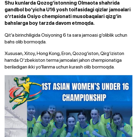
Shu kunlarda Qozog‘istonning Olmaota shahrida
gandbol bo‘yicha U16 yosh toifasidagi qizlar jamoalari
o‘rtasida Osiyo chempionati musobaqalari qizg‘in
bahslarga boy tarzda davom etmoqda.
Qit’a birinchiligida Osiyoning 6 ta sara jamoasi g‘oliblik uchun
bahs olib bormoqda.
Xususan, Xitoy, Hong Kong, Eron, Qozog‘iston, Qirg‘iziston
hamda O‘zbekiston terma jamoalari jahon chempionatiga
beriladigan ikki yo‘llanma uchun kurash olib bormoqda.