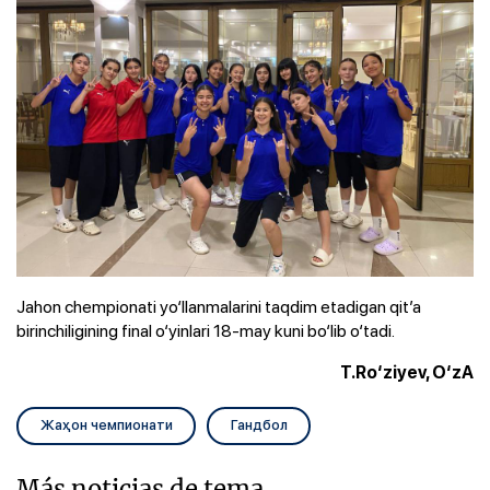
Jahon chempionati yo‘llanmalarini taqdim etadigan qit’a
birinchiligining final o‘yinlari 18-may kuni bo‘lib o‘tadi.
T.Ro‘ziyev, O‘zA
Жаҳон чемпионати
Гандбол
Más noticias de tema