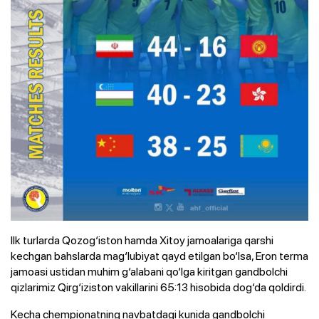
Ilk turlarda Qozog‘iston hamda Xitoy jamoalariga qarshi
kechgan bahslarda mag‘lubiyat qayd etilgan bo‘lsa, Eron terma
jamoasi ustidan muhim g‘alabani qo‘lga kiritgan gandbolchi
qizlarimiz Qirg‘iziston vakillarini 65:13 hisobida dog‘da qoldirdi.
Kecha chempionatning navbatdagi kunida gandbolchi