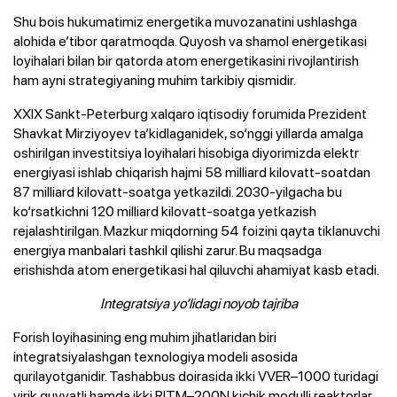
Shu bois hukumatimiz energetika muvozanatini ushlashga
alohida e’tibor qaratmoqda. Quyosh va shamol energetikasi
loyihalari bilan bir qatorda atom energetikasini rivojlantirish
ham ayni strategiyaning muhim tarkibiy qismidir.
XXIX Sankt-Peterburg xalqaro iqtisodiy forumida Prezident
Shavkat Mirziyoyev ta’kidlaganidek, so‘nggi yillarda amalga
oshirilgan investitsiya loyihalari hisobiga diyorimizda elektr
energiyasi ishlab chiqarish hajmi 58 milliard kilovatt-soatdan
87 milliard kilovatt-soatga yetkazildi. 2030-yilgacha bu
ko‘rsatkichni 120 milliard kilovatt-soatga yetkazish
rejalashtirilgan. Mazkur miqdorning 54 foizini qayta tiklanuvchi
energiya manbalari tashkil qilishi zarur. Bu maqsadga
erishishda atom energetikasi hal qiluvchi ahamiyat kasb etadi.
Integratsiya yo‘lidagi noyob tajriba
Forish loyihasining eng muhim jihatlaridan biri
integratsiyalashgan texnologiya modeli asosida
qurilayotganidir. Tashabbus doirasida ikki VVER–1000 turidagi
yirik quvvatli hamda ikki RITM–200N kichik modulli reaktorlar