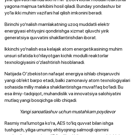
yagona majmua tarkibini hosil qiladi. Bunday yondashuv bir
yo‘la ikki muhim vazifani hal qilish imkonini beradi.
Birinchi yo‘nalish mamlakatning uzoq muddatli elektr
energiyasi ehtiyojini qondirishga xizmat qiluvchi yirik
generatsiya quvvatini shakllantirishdan iborat.
Ikkinchi yo‘nalish esa kelajak atom energetikasining muhim
unsuri sifatida ko‘rilayotgan kichik modulli reaktorlar
texnologiyasini o‘zlashtirish hisoblanadi.
Natijada O‘zbekiston nafaqat energiya ishlab chiqaruvchi
yangi ob’ekt barpo etadi, balki zamonaviy atom texnologiyalari
sohasida milliy malaka shakllantirishga muvaffaq bo‘ladi. Bu
esa ilmiy-tadqiqot, muhandislik va innovatsiya salohiyatini
mutlaq yangi bosqichga olib chiqadi.
Yangi sanoatlashuv uchun mustahkam poydevor
Rasmiy ma’lumotga ko‘ra, AES to‘liq quvvat bilan ishga
tushgach, yiliga umumiy ehtiyojning salmoqli qismini