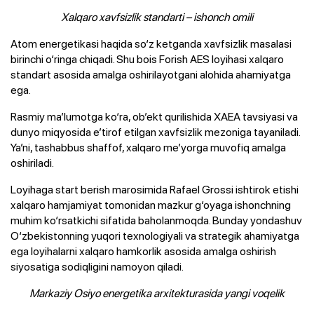
Xalqaro xavfsizlik standarti – ishonch omili
Atom energetikasi haqida so‘z ketganda xavfsizlik masalasi
birinchi o‘ringa chiqadi. Shu bois Forish AES loyihasi xalqaro
standart asosida amalga oshirilayotgani alohida ahamiyatga
ega.
Rasmiy ma’lumotga ko‘ra, ob’ekt qurilishida XAEA tavsiyasi va
dunyo miqyosida e’tirof etilgan xavfsizlik mezoniga tayaniladi.
Ya’ni, tashabbus shaffof, xalqaro me’yorga muvofiq amalga
oshiriladi.
Loyihaga start berish marosimida Rafael Grossi ishtirok etishi
xalqaro hamjamiyat tomonidan mazkur g‘oyaga ishonchning
muhim ko‘rsatkichi sifatida baholanmoqda. Bunday yondashuv
O‘zbekistonning yuqori texnologiyali va strategik ahamiyatga
ega loyihalarni xalqaro hamkorlik asosida amalga oshirish
siyosatiga sodiqligini namoyon qiladi.
Markaziy Osiyo energetika arxitekturasida yangi voqelik