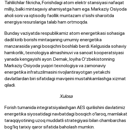
Tahlilchilar fikricha, Forishdagi atom elektr stansiyasi nafaqat
milliy, balki mintaqaviy ahamiyatga ham ega. Markaziy Osiyoda
aholi soni va iqtisodiy faollik muntazam o‘sishi sharoitda
energiya resurslariga talab ham ortmoqda.
Bunday vaziyatda respublikamiz atom energetikasi sohasiga
dadil kirib borishi mintaqaning umumiy energetika
manzarasida yangi bosqichni boshlab berdi. Kelgusida sohaviy
hamkorlik, texnologiya almashinuvi va sanoat kooperatsiyasi
yanada kengayishi ayon. Demak, loyiha O‘zbekistonning
Markaziy Osiyoda yuqori texnologiya va zamonaviy
energetika infratuzilmasini rivojlantirayotgan yetakchi
davlatlardan biri sifatidagi mavqeini mustahkamlashga xizmat
qiladi.
Xulosa
Forish tumanida integratsiyalashgan AES qurilishini davlatimiz
energetika siyosatidagi navbatdagi bosqich o‘laroq, mamlakat
taraqqiyotining uzoq muddatli strategiyasi bilan chambarchas
bog‘liq tarixiy qaror sifatida baholash mumkin.