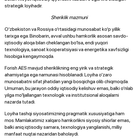
strategik loyihadir.
Sheriklik mazmuni
O‘zbekiston va Rossiya o‘rtasidagi munosabat ko‘p yillik
tarixga ega. Binobarin, avval ushbu hamkorlik asosan savdo-
iqtisodiy aloqa bilan cheklangan bo‘lsa, endi yuqori
texnologiya, sanoat kooperatsiyasi va energetika xavfsizligi
hisobiga kengaymoqda.
Forish AES mavjud sheriklikning eng yirik va strategik
ahamiyatga ega namunasi hisoblanadi. Loyiha o‘zaro
munosabatni sifat jihatidan yangi bosqichga olib chiqmoqda.
Umuman, bu jarayon oddiy iqtisodiy kelishuv emas, balki o‘nlab
yilga mo‘ljallangan texnologik va institutsional aloqalarni
nazarda tutadi.
Loyiha tashqi siyosatimizning pragmatik xususiyatiga ham
mos. Mamlakatimiz xalqaro hamkorlikni siyosiy shiorlar emas,
balki aniq iqtisodiy samara, texnologiya yangilanishi, milliy
manfaat nuqtai nazaridan baholaydi.