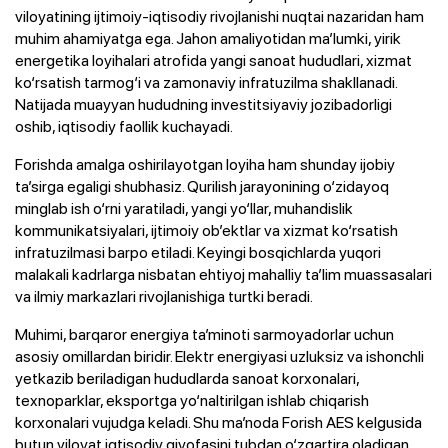
viloyatining ijtimoiy-iqtisodiy rivojlanishi nuqtai nazaridan ham
muhim ahamiyatga ega. Jahon amaliyotidan ma’lumki, yirik
energetika loyihalari atrofida yangi sanoat hududlari, xizmat
ko‘rsatish tarmog‘i va zamonaviy infratuzilma shakllanadi.
Natijada muayyan hududning investitsiyaviy jozibadorligi
oshib, iqtisodiy faollik kuchayadi.
Forishda amalga oshirilayotgan loyiha ham shunday ijobiy
ta’sirga egaligi shubhasiz. Qurilish jarayonining o‘zidayoq
minglab ish o‘rni yaratiladi, yangi yo‘llar, muhandislik
kommunikatsiyalari, ijtimoiy ob’ektlar va xizmat ko‘rsatish
infratuzilmasi barpo etiladi. Keyingi bosqichlarda yuqori
malakali kadrlarga nisbatan ehtiyoj mahalliy ta’lim muassasalari
va ilmiy markazlari rivojlanishiga turtki beradi.
Muhimi, barqaror energiya ta’minoti sarmoyadorlar uchun
asosiy omillardan biridir. Elektr energiyasi uzluksiz va ishonchli
yetkazib beriladigan hududlarda sanoat korxonalari,
texnoparklar, eksportga yo‘naltirilgan ishlab chiqarish
korxonalari vujudga keladi. Shu ma’noda Forish AES kelgusida
butun viloyat iqtisodiy qiyofasini tubdan o‘zgartira oladigan