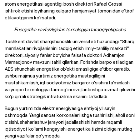
atom energetikasi agentligi bosh direktori Rafael Grossi
ishtirok etishi loyihaning xalqaro hamjamiyat tomonidan e’tirof
etilayotganini ko‘rsatadi.
Energetika xavfsizligidan texnologiya taraqqiyotigacha
Toshkent davlat sharqshunoslik universiteti huzuridagi “Sharq
mamlakatlari rivojlanishini tadqiq etish ilmiy-tahliliy markazi”
direktori, siyosiy fanlar bo‘yicha falsafa doktori Adhamjon
Mamadjonov mavzuni tahlil qilarkan, Forishda barpo etiladigan
AES shunchaki energetika ob’ekti emasligiga e’tibor qaratib,
ushbu majmua yurtimiz energetika mustaqilligini
mustahkamlash, iqtisodiyotimiz barqaror o‘sishini ta’minlash
va yuqori texnologiya tarmog‘ini rivojlantirishga xizmat qiluvchi
ko‘p qirrali strategik infratuzilma ekanini ta’kidladi.
Bugun yurtimizda elektr energiyasiga ehtiyoj yil sayin
oshmoqda. Yangi sanoat korxonalari ishga tushirilishi, aholi soni
o‘sishi, shaharlashuv jarayoni jadallashishi hamda raqamli
iqtisodiyot ko‘lami kengayishi energetika tizimi oldiga mutlaq
yangi vazifalar qo‘ymoqda.