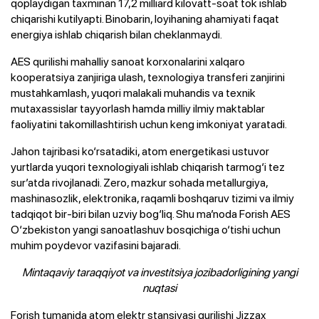
qoplaydigan taxminan 17,2 milliard kilovatt-soat tok ishlab
chiqarishi kutilyapti. Binobarin, loyihaning ahamiyati faqat
energiya ishlab chiqarish bilan cheklanmaydi.
AES qurilishi mahalliy sanoat korxonalarini xalqaro
kooperatsiya zanjiriga ulash, texnologiya transferi zanjirini
mustahkamlash, yuqori malakali muhandis va texnik
mutaxassislar tayyorlash hamda milliy ilmiy maktablar
faoliyatini takomillashtirish uchun keng imkoniyat yaratadi.
Jahon tajribasi ko‘rsatadiki, atom energetikasi ustuvor
yurtlarda yuqori texnologiyali ishlab chiqarish tarmog‘i tez
sur’atda rivojlanadi. Zero, mazkur sohada metallurgiya,
mashinasozlik, elektronika, raqamli boshqaruv tizimi va ilmiy
tadqiqot bir-biri bilan uzviy bog‘liq. Shu ma’noda Forish AES
O‘zbekiston yangi sanoatlashuv bosqichiga o‘tishi uchun
muhim poydevor vazifasini bajaradi.
Mintaqaviy taraqqiyot va investitsiya jozibadorligining yangi
nuqtasi
Forish tumanida atom elektr stansiyasi qurilishi Jizzax