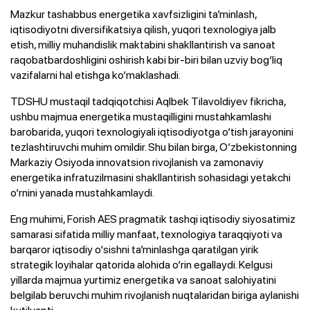
Mazkur tashabbus energetika xavfsizligini ta’minlash,
iqtisodiyotni diversifikatsiya qilish, yuqori texnologiya jalb
etish, milliy muhandislik maktabini shakllantirish va sanoat
raqobatbardoshligini oshirish kabi bir-biri bilan uzviy bog‘liq
vazifalarni hal etishga ko‘maklashadi.
TDSHU mustaqil tadqiqotchisi Aqlbek Tilavoldiyev fikricha,
ushbu majmua energetika mustaqilligini mustahkamlashi
barobarida, yuqori texnologiyali iqtisodiyotga o‘tish jarayonini
tezlashtiruvchi muhim omildir. Shu bilan birga, O‘zbekistonning
Markaziy Osiyoda innovatsion rivojlanish va zamonaviy
energetika infratuzilmasini shakllantirish sohasidagi yetakchi
o‘rnini yanada mustahkamlaydi.
Eng muhimi, Forish AES pragmatik tashqi iqtisodiy siyosatimiz
samarasi sifatida milliy manfaat, texnologiya taraqqiyoti va
barqaror iqtisodiy o‘sishni ta’minlashga qaratilgan yirik
strategik loyihalar qatorida alohida o‘rin egallaydi. Kelgusi
yillarda majmua yurtimiz energetika va sanoat salohiyatini
belgilab beruvchi muhim rivojlanish nuqtalaridan biriga aylanishi
kutilyapti.