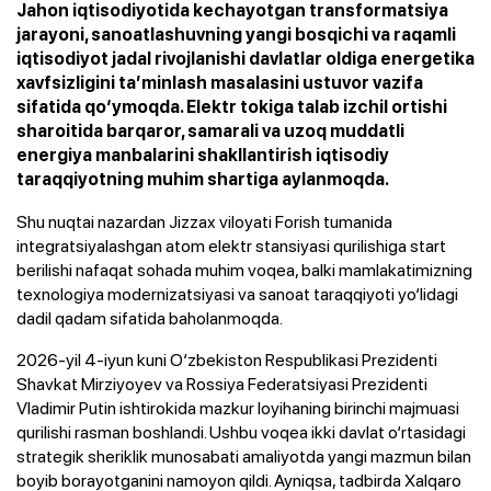
Jahon iqtisodiyotida kechayotgan transformatsiya
jarayoni, sanoatlashuvning yangi bosqichi va raqamli
iqtisodiyot jadal rivojlanishi davlatlar oldiga energetika
xavfsizligini ta’minlash masalasini ustuvor vazifa
sifatida qo‘ymoqda. Elektr tokiga talab izchil ortishi
sharoitida barqaror, samarali va uzoq muddatli
energiya manbalarini shakllantirish iqtisodiy
taraqqiyotning muhim shartiga aylanmoqda.
Shu nuqtai nazardan Jizzax viloyati Forish tumanida
integratsiyalashgan atom elektr stansiyasi qurilishiga start
berilishi nafaqat sohada muhim voqea, balki mamlakatimizning
texnologiya modernizatsiyasi va sanoat taraqqiyoti yo‘lidagi
dadil qadam sifatida baholanmoqda.
2026-yil 4-iyun kuni O‘zbekiston Respublikasi Prezidenti
Shavkat Mirziyoyev va Rossiya Federatsiyasi Prezidenti
Vladimir Putin ishtirokida mazkur loyihaning birinchi majmuasi
qurilishi rasman boshlandi. Ushbu voqea ikki davlat o‘rtasidagi
strategik sheriklik munosabati amaliyotda yangi mazmun bilan
boyib borayotganini namoyon qildi. Ayniqsa, tadbirda Xalqaro