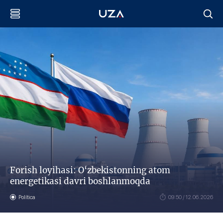
Forish loyihasi: O‘zbekistonning atom
energetikasi davri boshlanmoqda
Política
09:50 / 12.06.2026