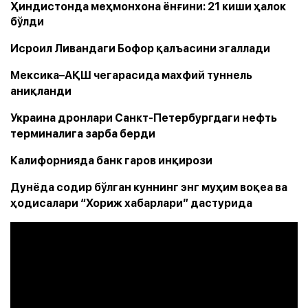
Ҳиндистонда меҳмонхона ёнғини: 21 киши ҳалок
бўлди
Исроил Ливандаги Бофор қалъасини эгаллади
Мексика–АҚШ чегарасида махфий туннель
аниқланди
Украина дронлари Санкт-Петербургдаги нефть
терминалига зарба берди
Калифорнияда банк гаров инқирози
Дунёда содир бўлган куннинг энг муҳим воқеа ва
ҳодисалари “Хориж хабарлари” дастурида