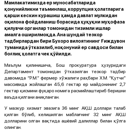
Мамлакатимизда ер муносабатларида
қонунийликни таъминлаш, коррупция ҳолатларига
қарши кескин курашиш ҳамда давлат мулкидан
оқилона фойдаланиш борасида ҳуқуқни муҳофаза
қилувчи органлар томонидан тизимли ишлар
амалга оширилмоқда. Ана шундай тезкор
тадбирлардан бири Бухоро вилоятининг Ғиждувон
туманида ўтказилиб, ноқонуний ер савдоси билан
боғлиқ ҳолатга чек қўйилди.
Маълум қилинишича, Бош прокуратура ҳузуридаги
Департамент томонидан ўтказилган тезкор тадбир
давомида “Р.М.” фермер хўжалиги раҳбари Х.М. “Қутчи”
массивида жойлашган 45,6 гектар ер майдонининг 2,7
гектар қисмини фуқаро номига расмийлаштириб беришни
ваъда қилгани аниқланган.
У мазкур хизмат эвазига 36 минг АҚШ доллари талаб
қилган бўлиб, келишилган маблағнинг 32 минг АҚШ
долларини олган вақтида ашёвий далиллар билан қўлга
олинган.