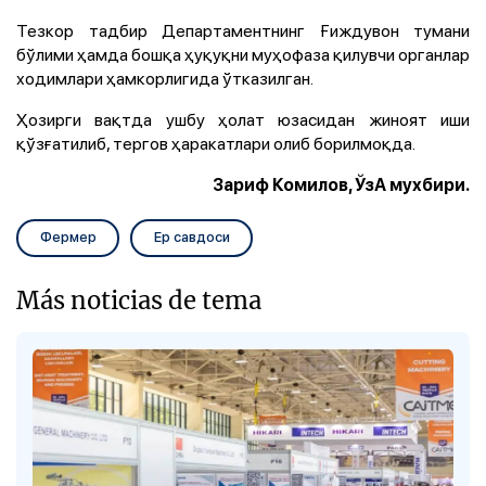
Тезкор тадбир Департаментнинг Ғиждувон тумани
бўлими ҳамда бошқа ҳуқуқни муҳофаза қилувчи органлар
ходимлари ҳамкорлигида ўтказилган.
Ҳозирги вақтда ушбу ҳолат юзасидан жиноят иши
қўзғатилиб, тергов ҳаракатлари олиб борилмоқда.
Зариф Комилов, ЎзА мухбири.
Фермер
Ер савдоси
Más noticias de tema