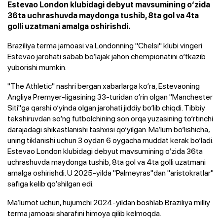
Estevao London klubidagi debyut mavsumining o‘zida
36ta uchrashuvda maydonga tushib, 8ta gol va 4ta
golli uzatmani amalga oshirishdi.
Braziliya terma jamoasi va Londonning "Chelsi" klubi vingeri
Estevao jarohati sabab bo‘lajak jahon chempionatini o‘tkazib
yuborishi mumkin.
"The Athletic" nashri bergan xabarlarga ko‘ra, Estevaoning
Angliya Premyer-ligasining 33-turidan o‘rin olgan "Manchester
Siti"ga qarshi o‘yinda olgan jarohati jiddiy bo‘lib chiqdi. Tibbiy
tekshiruvdan so‘ng futbolchining son orqa yuzasining to‘rtinchi
darajadagi shikastlanishi tashxisi qo‘yilgan. Ma’lum bo‘lishicha,
uning tiklanishi uchun 3 oydan 6 oygacha muddat kerak bo‘ladi.
Estevao London klubidagi debyut mavsumining o‘zida 36ta
uchrashuvda maydonga tushib, 8ta gol va 4ta golli uzatmani
amalga oshirishdi. U 2025-yilda "Palmeyras"dan "aristokratlar"
safiga kelib qo‘shilgan edi.
Ma’lumot uchun, hujumchi 2024-yildan boshlab Braziliya milliy
terma jamoasi sharafini himoya qilib kelmoqda.