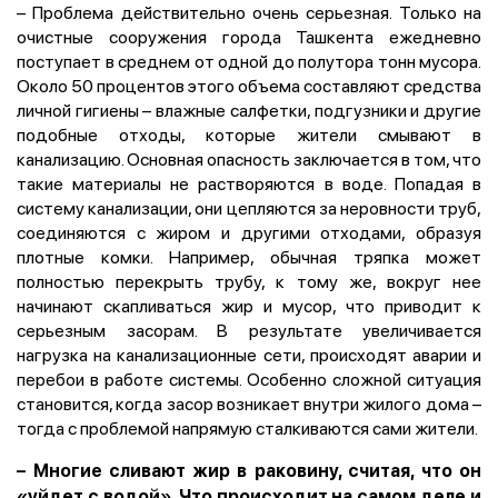
– Проблема действительно очень серьезная. Только на
очистные сооружения города Ташкента ежедневно
поступает в среднем от одной до полутора тонн мусора.
Около 50 процентов этого объема составляют средства
личной гигиены – влажные салфетки, подгузники и другие
подобные отходы, которые жители смывают в
канализацию. Основная опасность заключается в том, что
такие материалы не растворяются в воде. Попадая в
систему канализации, они цепляются за неровности труб,
соединяются с жиром и другими отходами, образуя
плотные комки. Например, обычная тряпка может
полностью перекрыть трубу, к тому же, вокруг нее
начинают скапливаться жир и мусор, что приводит к
серьезным засорам. В результате увеличивается
нагрузка на канализационные сети, происходят аварии и
перебои в работе системы. Особенно сложной ситуация
становится, когда засор возникает внутри жилого дома –
тогда с проблемой напрямую сталкиваются сами жители.
–
Многие сливают жир в раковину, считая, что он
«уйдет с водой». Что происходит на самом деле и