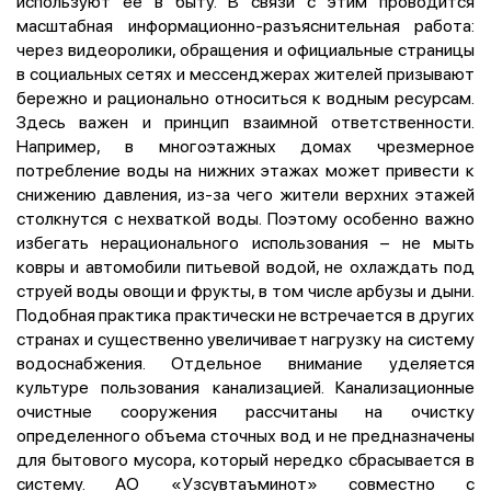
используют ее в быту. В связи с этим проводится
масштабная информационно-разъяснительная работа:
через видеоролики, обращения и официальные страницы
в социальных сетях и мессенджерах жителей призывают
бережно и рационально относиться к водным ресурсам.
Здесь важен и принцип взаимной ответственности.
Например, в многоэтажных домах чрезмерное
потребление воды на нижних этажах может привести к
снижению давления, из-за чего жители верхних этажей
столкнутся с нехваткой воды. Поэтому особенно важно
избегать нерационального использования – не мыть
ковры и автомобили питьевой водой, не охлаждать под
струей воды овощи и фрукты, в том числе арбузы и дыни.
Подобная практика практически не встречается в других
странах и существенно увеличивает нагрузку на систему
водоснабжения. Отдельное внимание уделяется
культуре пользования канализацией. Канализационные
очистные сооружения рассчитаны на очистку
определенного объема сточных вод и не предназначены
для бытового мусора, который нередко сбрасывается в
систему. АО «Узсувтаъминот» совместно с