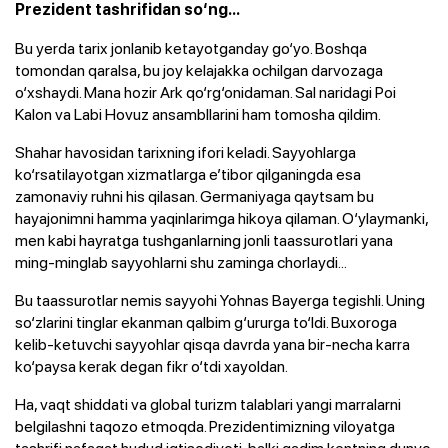
Prezident tashrifidan so‘ng...
Bu yerda tarix jonlanib ketayotganday go‘yo. Boshqa
tomondan qaralsa, bu joy kelajakka ochilgan darvozaga
o‘xshaydi. Mana hozir Ark qo‘rg‘onidaman. Sal naridagi Poi
Kalon va Labi Hovuz ansambllarini ham tomosha qildim.
Shahar havosidan tarixning ifori keladi. Sayyohlarga
ko‘rsatilayotgan xizmatlarga e’tibor qilganingda esa
zamonaviy ruhni his qilasan. Germaniyaga qaytsam bu
hayajonimni hamma yaqinlarimga hikoya qilaman. O‘ylaymanki,
men kabi hayratga tushganlarning jonli taassurotlari yana
ming-minglab sayyohlarni shu zaminga chorlaydi...
Bu taassurotlar nemis sayyohi Yohnas Bayerga tegishli. Uning
so‘zlarini tinglar ekanman qalbim g‘ururga to‘ldi. Buxoroga
kelib-ketuvchi sayyohlar qisqa davrda yana bir-necha karra
ko‘paysa kerak degan fikr o‘tdi xayoldan.
Ha, vaqt shiddati va global turizm talablari yangi marralarni
belgilashni taqozo etmoqda. Prezidentimizning viloyatga
tashrifi nafaqat hudud iqtisodiyoti, balki qadim kentning dunyo