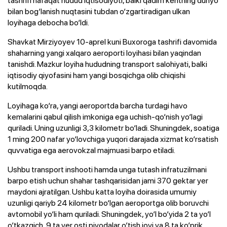
bilan bog‘lanish nuqtasini tubdan o‘zgartiradigan ulkan
loyihaga debocha bo‘ldi.
Shavkat Mirziyoyev 10-aprel kuni Buxoroga tashrifi davomida
shaharning yangi xalqaro aeroporti loyihasi bilan yaqindan
tanishdi. Mazkur loyiha hududning transport salohiyati, balki
iqtisodiy qiyofasini ham yangi bosqichga olib chiqishi
kutilmoqda.
Loyihaga ko‘ra, yangi aeroportda barcha turdagi havo
kemalarini qabul qilish imkoniga ega uchish-qo‘nish yo‘lagi
quriladi. Uning uzunligi 3,3 kilometr bo‘ladi. Shuningdek, soatiga
1 ming 200 nafar yo‘lovchiga yuqori darajada xizmat ko‘rsatish
quvvatiga ega aerovokzal majmuasi barpo etiladi.
Ushbu transport inshooti hamda unga tutash infratuzilmani
barpo etish uchun shahar tashqarisidan jami 370 gektar yer
maydoni ajratilgan. Ushbu katta loyiha doirasida umumiy
uzunligi qariyb 24 kilometr bo‘lgan aeroportga olib boruvchi
avtomobil yo‘li ham quriladi. Shuningdek, yo‘l bo‘yida 2 ta yo‘l
o‘tkazgich, 9 ta yer osti piyodalar o‘tish joyi va 8 ta ko‘prik