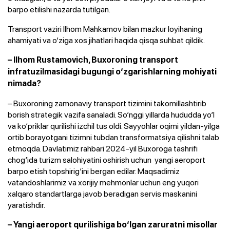
barpo etilishi nazarda tutilgan.
Transport vaziri Ilhom Mahkamov bilan mazkur loyihaning
ahamiyati va o‘ziga xos jihatlari haqida qisqa suhbat qildik.
– Ilhom Rustamovich, Buxoroning transport
infratuzilmasidagi bugungi o‘zgarishlarning mohiyati
nimada?
– Buxoroning zamonaviy transport tizimini takomillashtirib
borish strategik vazifa sanaladi. So‘nggi yillarda hududda yo‘l
va ko‘priklar qurilishi izchil tus oldi. Sayyohlar oqimi yildan-yilga
ortib borayotgani tizimni tubdan transformatsiya qilishni talab
etmoqda. Davlatimiz rahbari 2024-yil Buxoroga tashrifi
chog‘ida turizm salohiyatini oshirish uchun yangi aeroport
barpo etish topshirig‘ini bergan edilar. Maqsadimiz
vatandoshlarimiz va xorijiy mehmonlar uchun eng yuqori
xalqaro standartlarga javob beradigan servis maskanini
yaratishdir.
– Yangi aeroport qurilishiga bo‘lgan zaruratni misollar