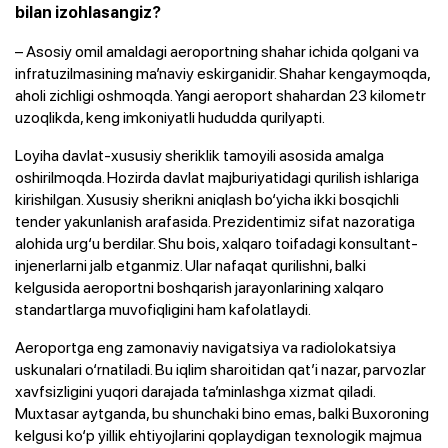
bilan izohlasangiz?
– Asosiy omil amaldagi aeroportning shahar ichida qolgani va
infratuzilmasining ma’naviy eskirganidir. Shahar kengaymoqda,
aholi zichligi oshmoqda. Yangi aeroport shahardan 23 kilometr
uzoqlikda, keng imkoniyatli hududda qurilyapti.
Loyiha davlat-xususiy sheriklik tamoyili asosida amalga
oshirilmoqda. Hozirda davlat majburiyatidagi qurilish ishlariga
kirishilgan. Xususiy sherikni aniqlash bo‘yicha ikki bosqichli
tender yakunlanish arafasida. Prezidentimiz sifat nazoratiga
alohida urg‘u berdilar. Shu bois, xalqaro toifadagi konsultant-
injenerlarni jalb etganmiz. Ular nafaqat qurilishni, balki
kelgusida aeroportni boshqarish jarayonlarining xalqaro
standartlarga muvofiqligini ham kafolatlaydi.
Aeroportga eng zamonaviy navigatsiya va radiolokatsiya
uskunalari o‘rnatiladi. Bu iqlim sharoitidan qat’i nazar, parvozlar
xavfsizligini yuqori darajada ta’minlashga xizmat qiladi.
Muxtasar aytganda, bu shunchaki bino emas, balki Buxoroning
kelgusi ko‘p yillik ehtiyojlarini qoplaydigan texnologik majmua