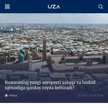
Buxoroning yangi aeroporti xalqqa va hudud
iqtisodiga qanday foyda keltiradi?
Política
16:27 / 13.04.2026