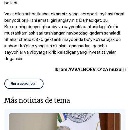
bo‘ladi.
Vazir bilan suhbatlashar ekanmiz, yangi aeroport loyihasi faqat
bunyodkorlik ishi emasligini anglaymiz. Darhaqiqat, bu
Buxoroning dunyo iqtisodiy va sayyohlik xaritasidagi o‘rnini
mustahkamlash sari tashlangan navbatdagi qadam sanaladi.
Shahar chetida, 370 gektarlik maydonda bo‘y ko‘rsatajak bu
inshoot ko‘plab yangi ish o‘rinlari, qanchadan-qancha
sayyohlar va viloyatga kirib keladigan yangi investitsiyalar
deganidir.
Ikrom AVVALBOEV, O‘zA muxbiri
Янги аэропорт
Más noticias de tema