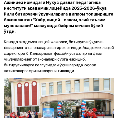
Ажиниёз номидаги Нукус давлат педагогика
институти академик лицейида 2025-2026-ўқув
йили битирувчи ўқувчиларига диплом топширишга
бағишланган “Хайр, лицей – салом, олий таълим
муассасаси!” мавзусида байрам кечаси бўлиб
ўтди.
Кечада академик лицей жамоаси, битирувчи ўқувчи-
ёшларнинг ота-оналари иштирок этишди. Академик лицей
директори Қ. Қалхоразов, фидойи устозлар ва фаол
ўқувчиларнинг ота-оналари сўзга чиқишиб,
битирувчиларга келгусидаги ўқишларида юқори
натижаларга эришишларини тилашди.