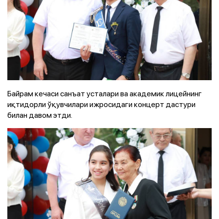
Байрам кечаси санъат усталари ва академик лицейнинг
иқтидорли ўқувчилари ижросидаги концерт дастури
билан давом этди.