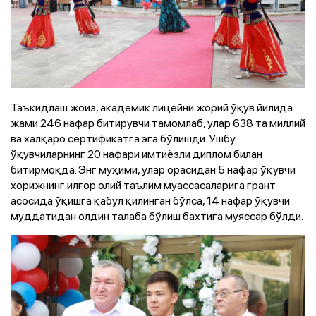
Таъкидлаш жоиз, академик лицейни жорий ўқув йилида
жами 246 нафар битирувчи тамомлаб, улар 638 та миллий
ва халқаро сертификатга эга бўлишди. Ушбу
ўқувчиларнинг 20 нафари имтиёзли диплом билан
битирмоқда. Энг муҳими, улар орасидан 5 нафар ўқувчи
хорижнинг илғор олий таълим муассасаларига грант
асосида ўқишга қабул қилинган бўлса, 14 нафар ўқувчи
муддатидан олдин талаба бўлиш бахтига муяссар бўлди.