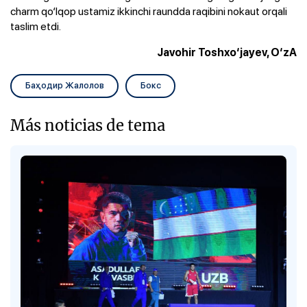
charm qo‘lqop ustamiz ikkinchi raundda raqibini nokaut orqali
taslim etdi.
Javohir Toshxo‘jayev, O‘zA
Баҳодир Жалолов
Бокс
Más noticias de tema