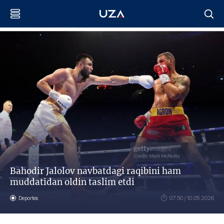
Bahodir Jalolov navbatdagi raqibini ham
muddatidan oldin taslim etdi
Deportes
07:50 / 10.05.2026