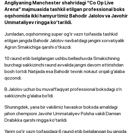
Angliyaning Manchester shahridagi “Co Op Live
Arena” majmuasida tashkil etilgan professional boks
oqshomida ikki hamyurtimiz Bahodir Jalolov va Javohir
Ummataliyev ringga ko‘tarildi.
Jumladan, oqshomning super og‘ir vazn toifasida tashkid
etilgan jangda Bahodir Jalolov navbatdagi jangini xorvatiyalik
Agron Smakichiga qarshi o‘tkazdi.
10 raund etib belgilangan ushbu bellashuvda Smakichining
burchagi sakkizinchi raund avvalida jangni davom ettirishdan
bosh tortdi. Natijada esa Bahodir texnik nokaut orqali g‘alaba
qozondi.
B.Jalolov uchun bu muvaffaqiyat professional boksdagi o‘n
sakkizinchi g‘alaba bo‘ldi.
Shuningdek, yana bir vakilimiz havaskor boksda amaldagi
jahon chempioni Javohir Ummataliyev Polsha vakili Damian
Drabikka qarshi ringga ko‘tarildi.
Yarim og‘ir vazn toifasidagi 6 raund etib belgilangan bu jangda