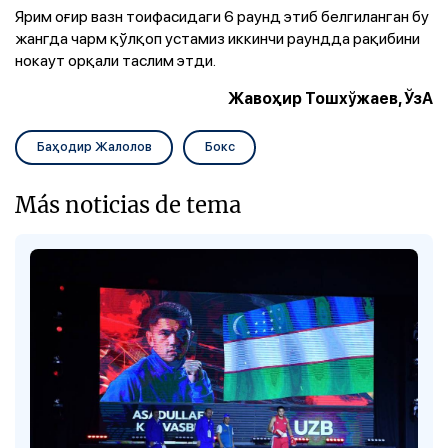
Ярим оғир вазн тоифасидаги 6 раунд этиб белгиланган бу
жангда чарм қўлқоп устамиз иккинчи раундда рақибини
нокаут орқали таслим этди.
Жавоҳир Тошхўжаев, ЎзА
Баҳодир Жалолов
Бокс
Más noticias de tema