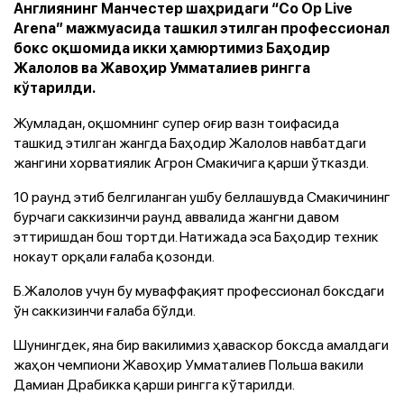
Англиянинг Манчестер шаҳридаги “Co Op Live
Arena” мажмуасида ташкил этилган профессионал
бокс оқшомида икки ҳамюртимиз Баҳодир
Жалолов ва Жавоҳир Умматалиев рингга
кўтарилди.
Жумладан, оқшомнинг супер оғир вазн тоифасида
ташкид этилган жангда Баҳодир Жалолов навбатдаги
жангини хорватиялик Агрон Смакичига қарши ўтказди.
10 раунд этиб белгиланган ушбу беллашувда Смакичининг
бурчаги саккизинчи раунд аввалида жангни давом
эттиришдан бош тортди. Натижада эса Баҳодир техник
нокаут орқали ғалаба қозонди.
Б.Жалолов учун бу муваффақият профессионал боксдаги
ўн саккизинчи ғалаба бўлди.
Шунингдек, яна бир вакилимиз ҳаваскор боксда амалдаги
жаҳон чемпиони Жавоҳир Умматалиев Польша вакили
Дамиан Драбикка қарши рингга кўтарилди.