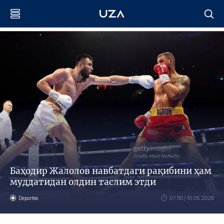
Баҳодир Жалолов навбатдаги рақибини ҳам
муддатидан олдин таслим этди
Deportes
07:50 / 10.05.2026