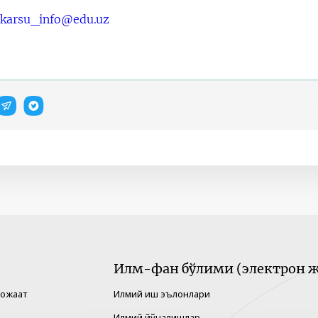
karsu_info@edu.uz
Илм-фан бўлими (электрон ж
рожаат
Илмий иш эълонлари
Илмий йўналишлар