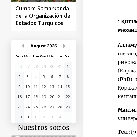
Cumbre Samarkanda
La primera Cumbre
de la Organización de
"Asia Central - Chin
“Қишло
Estados Túrquicos
механи
Аллам
August
2026
иқтисо
Sun
Mon
Tue
Wed
Thu
Fri
Sat
риво
26
27
28
29
30
31
1
(Қорақ
2
3
4
5
6
7
8
(
PhD
) 
9
10
11
12
13
14
15
Қорақа
кенгаш
16
17
18
19
20
21
22
23
24
25
26
27
28
29
Манзи
30
31
1
2
3
4
5
универ
Nuestros socios
Тел.:
(9