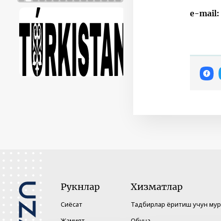
e-mail:
Рукнлар
Хизматлар
Сиёсат
Тадбирлар ёритиш учун му
Жамият
Обуна