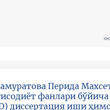
амуратова Перида Махсе
исодиёт фанлари бўйича
D) диссертация иши ҳим