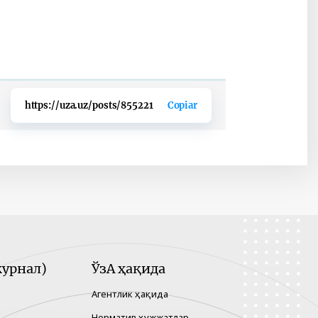
https://uza.uz/posts/855221
Copiar
урнал)
ЎзА ҳақида
Агентлик ҳақида
Норматив ҳужжатлар