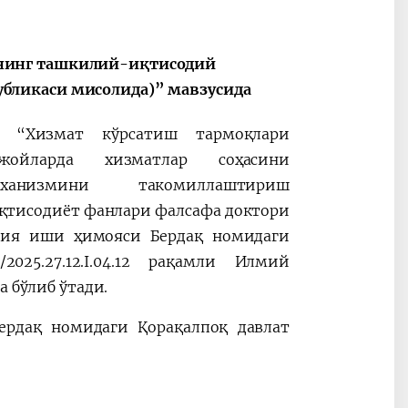
нинг ташкилий-иқтисодий
бликаси мисолида)” мавзусида
– “Хизмат кўрсатиш тармоқлари
ойларда хизматлар соҳасини
ханизмини такомиллаштириш
қтисодиёт фанлари фалсафа доктори
ация иши ҳимояси
Бердақ номидаги
2025.27.12.I.04.12 рақамли Илмий
а бўлиб ўтади.
 Бердақ номидаги Қорақалпоқ давлат