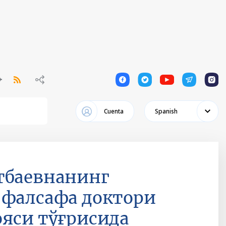
1
1
1
1
1
Cuenta
Spanish
тбаевнанинг
 фалсафа доктори
ояси тўғрисида