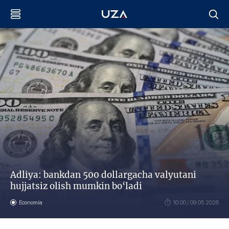
Adliya: bankdan 500 dollargacha valyutani
hujjatsiz olish mumkin bo‘ladi
Economía
10:00 / 09.05.2026