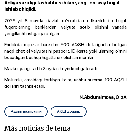
Adliya vazirligi tashabbusi bilan yangi idoraviy hujjat
ishlab chiqildi.
2026-yil 8-mayda davlat ro‘yxatidan o‘tkazildi bu hujjat
fuqarolarning banklardan valyuta sotib olishini yanada
yengillashtirishga qaratilgan.
Endilikda mijozlar bankdan 500 AQSH dollarigacha bo‘lgan
naqd chet el valyutasini pasport, ID-karta yoki ularning o‘rnini
bosadigan boshqa hujjatlarsiz olishlari mumkin.
Mazkur yangi tartib 3 oydan keyin kuchga kiradi.
Ma’lumki, amaldagi tartibga ko‘ra, ushbu summa 100 AQSH
dollarini tashkil etadi.
N.Abduraimova, O‘zA
Адлия вазирлиги
АҚШ доллар
Más noticias de tema