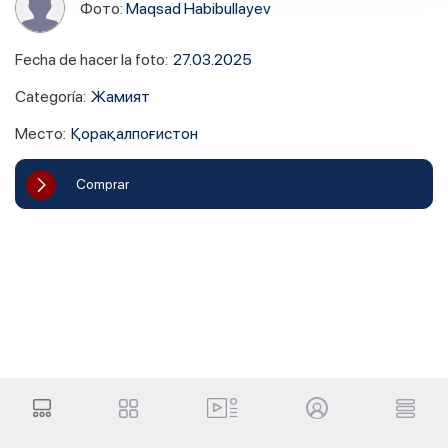
Фото:
Maqsad Habibullayev
Fecha de hacer la foto
:
27.03.2025
Categoría
:
Жамият
Место
:
Қорақалпоғистон
Comprar