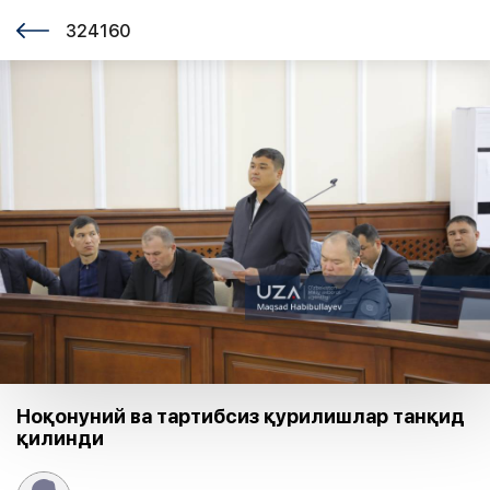
324160
Ноқонуний ва тартибсиз қурилишлар танқид
қилинди