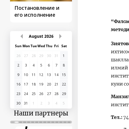
Постановление и
Поездки
его исполнение
Президента
“Фалса
методи
August
2026
Зиято
Sun
Mon
Tue
Wed
Thu
Fri
Sat
ихтисо
26
27
28
29
30
31
1
шаклла
2
3
4
5
6
7
8
илмий 
9
10
11
12
13
14
15
инстит
куни со
16
17
18
19
20
21
22
23
24
25
26
27
28
29
Манзил
30
31
1
2
3
4
5
инстит
Наши партнеры
Тел.:
74