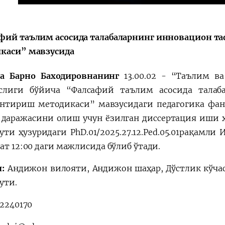
Поручение
Видеоселектор
Президента – в
совещания под
действии
председательс
фий таълим асосида талабаларнинг инновацион 
Президента
каси” мавзусида
Шавката
Мирзиёева
ва Барно Баходировнанинг
13.00.02 - “Таълим в
слиги бўйича “Фалсафий таълим асосида талаб
нтириш методикаси” мавзусидаги педагогика фан
даражасини олиш учун ёзилган диссертация иши 
ути ҳузуридаги PhD.01/2025.27.12.Ped.05.01рақамл
ат 12:00 даги мажлисида бўлиб ўтади.
:
Андижон вилояти, Андижон шаҳар, Дўстлик кўчас
ути.
2240170