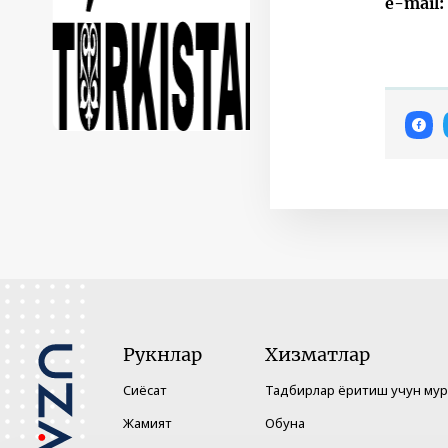
e-mail:
Рукнлар
Хизматлар
Сиёсат
Тадбирлар ёритиш учун му
Жамият
Обуна