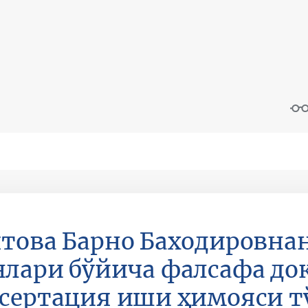
това Барно Баходировна
лари бўйича фалсафа док
сертация иши ҳимояси т