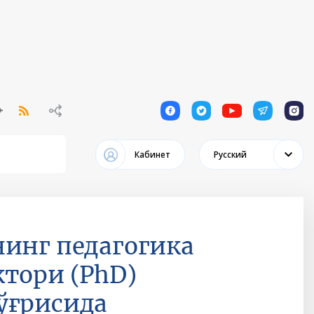
1
1
1
1
1
Кабинет
Русский
нинг педагогика
тори (PhD)
ўғрисида