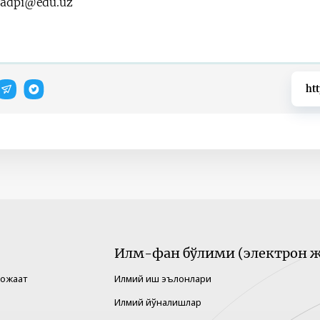
adpi@edu.uz
ht
Илм-фан бўлими (электрон ж
рожаат
Илмий иш эълонлари
Илмий йўналишлар