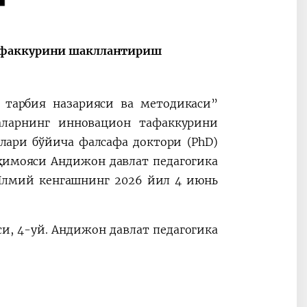
ные
После визита
2025 год – Го
Президента…
охраны
твом
окружающей
тафаккурини шакллантириш
и «зеленой»
экономики
а тарбия назарияси ва методикаси”
аларнинг инновацион тафаккурини
лари бўйича фалсафа доктори (PhD)
ҳимояси Андижон давлат педагогика
и Илмий кенгашнинг 2026 йил 4 июнь
и, 4-уй. Андижон давлат педагогика