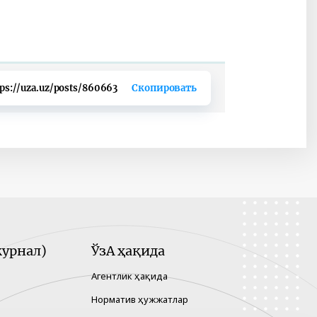
tps://uza.uz/posts/860663
Скопировать
урнал)
ЎзА ҳақида
Агентлик ҳақида
Норматив ҳужжатлар