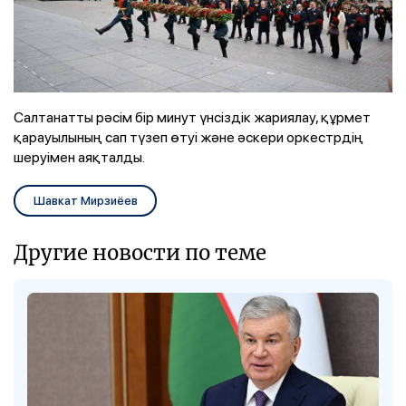
Салтанатты рәсім бір минут үнсіздік жариялау, құрмет
қарауылының сап түзеп өтуі және әскери оркестрдің
шеруімен аяқталды.
Шавкат Мирзиёев
Другие новости по теме