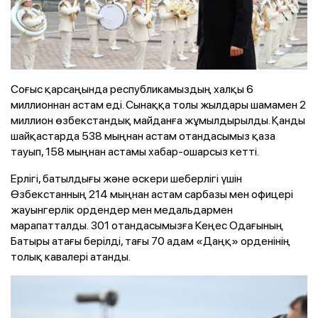
Соғыс қарсаңында республикамыздың халқы 6
миллионнан астам еді. Сынаққа толы жылдары шамамен 2
миллион өзбекстандық майданға жұмылдырылды. Қанды
шайқастарда 538 мыңнан астам отандасымыз қаза
тауып, 158 мыңнан астамы хабар-ошарсыз кетті.
Ерлігі, батылдығы және әскери шеберлігі үшін
Өзбекстанның 214 мыңнан астам сарбазы мен офицері
жауынгерлік ордендер мен медальдармен
марапатталды. 301 отандасымызға Кеңес Одағының
Батыры атағы берілді, тағы 70 адам «Даңқ» орденінің
толық кавалері атанды.