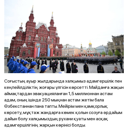
Соғыстың ауыр жылдарында халқымыз адамгершілік пен
кеңпейілділіктің жоғары үлгісін көрсетті. Майданға жақын
аймақтардан эвакуацияланған 1,5 миллионнан астам
адам, оның ішінде 250 мыңнан астам жетім бала
Өзбекстаннан пана тапты. Мейірім мен қамқорлық
көрсету, мұқтаж жандарға көмек қолын созуға әрдайым
дайын болу халқымыздың рухани қуаты мен асқақ
адамгершілігінің жарқын көрінісі болды.