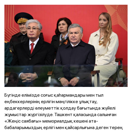
Бүгінде елімізде соғыс қаһармандары мен тыл
еңбеккерлерінің ерлігін мәңгілікке ұлықтау,
ардагерлерді әлеуметтік қолдау бағытында жүйелі
жұмыстар жүргізілуде. Ташкент қаласында салынған
«Жеңіс саябағы» мемориалдық кешені ата-
бабаларымыздың ерлігі мен қайсарлығына деген терең