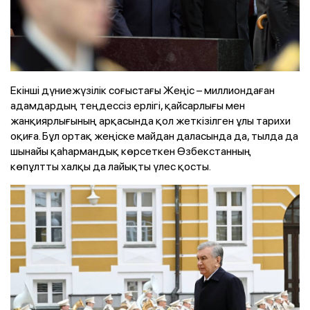
Екінші дүниежүзілік соғыстағы Жеңіс – миллиондаған
адамдардың теңдессіз ерлігі, қайсарлығы мен
жанқиярлығының арқасында қол жеткізілген ұлы тарихи
оқиға. Бұл ортақ жеңіске майдан даласында да, тылда да
шынайы қаһармандық көрсеткен Өзбекстанның
көпұлтты халқы да лайықты үлес қосты.