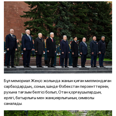
Бұл мемориал Жеңіс жолында жанын қиған миллиондаған
сарбаздардың, соның ішінде Өзбекстан перзенттерінің
рухына тағзым белгісі болып, Отан қорғаушылардың
ерлігі, батырлығы мен жанқиярлығының символы
саналады.