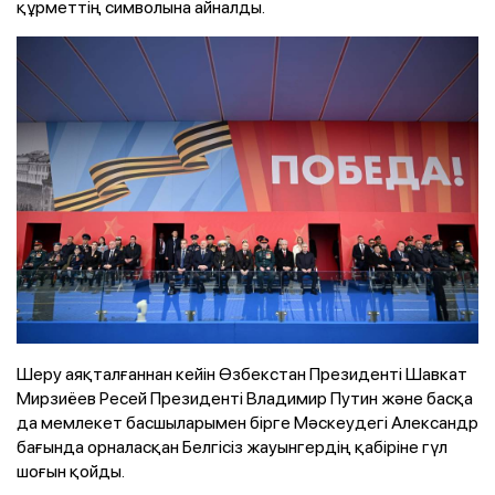
құрметтің символына айналды.
Шеру аяқталғаннан кейін Өзбекстан Президенті Шавкат
Мирзиёев Ресей Президенті Владимир Путин және басқа
да мемлекет басшыларымен бірге Мәскеудегі Александр
бағында орналасқан Белгісіз жауынгердің қабіріне гүл
шоғын қойды.