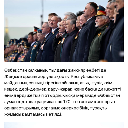
Өзбекстан халқының тылдағы жанқияр еңбегі де
Жеңіске орасан зор үлес қосты. Республикамыз
майданның сенімді тірегіне айналып, азық-түлік, киім-
кешек, дәрі-дәрмек, қару-жарақ және басқа да қажетті
өнімдерді жеткізіп отырды. Қысқа мерзімде Өзбекстан
аумағында эвакуацияланған 170-тен астам кәсіпорын
орналастырылып, қорғаныс өнеркәсібінің тұрақты
жұмысы қамтамасыз етілді.