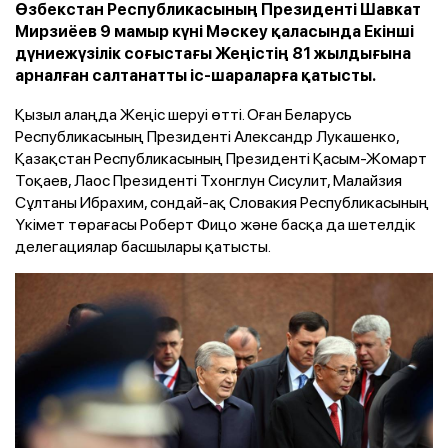
Өзбекстан Республикасының Президенті Шавкат
Мирзиёев 9 мамыр күні Мәскеу қаласында Екінші
дүниежүзілік соғыстағы Жеңістің 81 жылдығына
арналған салтанатты іс-шараларға қатысты.
Қызыл алаңда Жеңіс шеруі өтті. Оған Беларусь
Республикасының Президенті Александр Лукашенко,
Қазақстан Республикасының Президенті Қасым-Жомарт
Тоқаев, Лаос Президенті Тхонглун Сисулит, Малайзия
Сұлтаны Ибрахим, сондай-ақ Словакия Республикасының
Үкімет төрағасы Роберт Фицо және басқа да шетелдік
делегациялар басшылары қатысты.