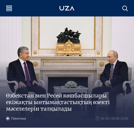
Өзбекстан мен Ресей көшбасшылары
екіжақты ынтымақтастықтың өзекті
мәселелерін талқылады
Политика
03:35 / 09.05.2026