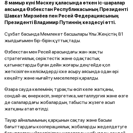
8 мамыр күні Мәскеу қаласында өткен іс-шаралар
аясында Өзбекстан Республикасының Президенті
Шавкат Мирзиёев пен Ресей Федерациясының
Президенті Владимир Путиннің кездесуі өтті.
Сұхбат басында Мемлекет басшылары Ұлы Жеңістің 81
жылдығымен бір-бірін құттықтады.
Өзбекстан мен Ресей арасындағы жан-жақты
стратегиялық серіктестік және одақтастық
қатынастарды бұған дейін жоғары деңгейде қол
жеткізілген келісімдерді іске асыру аясында одан әрі
кеңейту және нығайту мәселелері қаралды.
Өзара сауда көлемінің тұрақты өсіп келе жатқаны,
сондай-ақ өнеркәсіп, энергетика, металлургия және өзге
де салалардағы жобалардың табысты жүзеге асып
жатқаны атап өтілді.
Тауар айналымының қарқынын сақтау және басым
бағыттардағы кооперациялық жобаларды жеделдетуге
бағытталған үйлестірілген шараларды қабылдау, сондай-