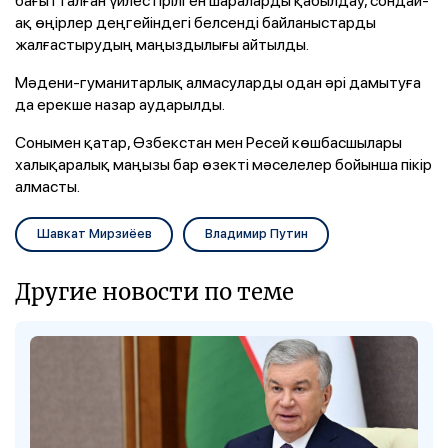
ақ өңірлер деңгейіндегі белсенді байланыстарды
жалғастырудың маңыздылығы айтылды.
Мәдени-гуманитарлық алмасуларды одан әрі дамытуға
да ерекше назар аударылды.
Сонымен қатар, Өзбекстан мен Ресей көшбасшылары
халықаралық маңызы бар өзекті мәселелер бойынша пікір
алмасты.
Шавкат Мирзиёев
Владимир Путин
Другие новости по теме