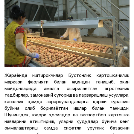
Жараёнда иштирокчилар Бўстонлиқ картошкачилик
маркази фаолияти билан яқиндан танишиб, экин
майдонларида амалга оширилаётган агротехник
тадбирлар, замонавий суғориш ва парваришлаш усуллари,
касаллик ҳамда зараркунандаларга қарши курашиш
бўйича олиб борилаётган ишлар билан танишди.
Шунингдек, юқори ҳосилдор ва экспортбоп картошка
навларини етиштириш, уларни ҳудудлар бўйича кенг
оммалаштириш ҳамда сифатли уруғлик базасини