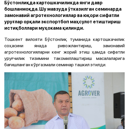
Бўстонлиқда картошкачиликда янги давр
бошланмоқда. Шу мавзуда ўтказилган семинарда
замонавий агротехнологиялар ва юқори сифатли
уруғлар орқали экспортбоп маҳсулот етиштириш
истиқболлари муҳокама қилинди.
Тошкент вилояти Бўстонлиқ туманида картошкачилик
соҳасини янада ривожлантириш, замонавий
агротехнологияларни кенг жорий этиш ҳамда сифатли
уруғчилик тизимини такомиллаштириш масалаларига
бағишланган кўргазмали семинар ташкил этилди.