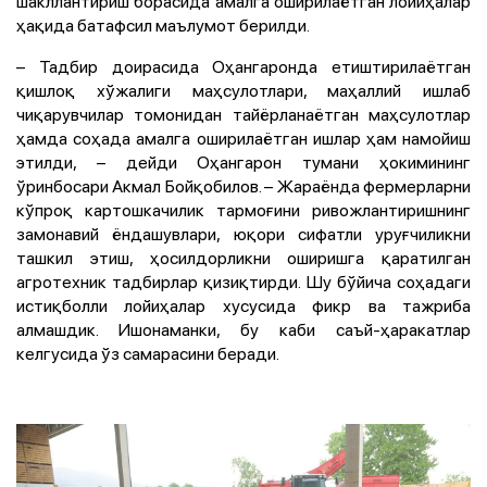
шакллантириш борасида амалга оширилаётган лойиҳалар
ҳақида батафсил маълумот берилди.
– Тадбир доирасида Оҳангаронда етиштирилаётган
қишлоқ хўжалиги маҳсулотлари, маҳаллий ишлаб
чиқарувчилар томонидан тайёрланаётган маҳсулотлар
ҳамда соҳада амалга оширилаётган ишлар ҳам намойиш
этилди, – дейди Оҳангарон тумани ҳокимининг
ўринбосари Акмал Бойқобилов. – Жараёнда фермерларни
кўпроқ картошкачилик тармоғини ривожлантиришнинг
замонавий ёндашувлари, юқори сифатли уруғчиликни
ташкил этиш, ҳосилдорликни оширишга қаратилган
агротехник тадбирлар қизиқтирди. Шу бўйича соҳадаги
истиқболли лойиҳалар хусусида фикр ва тажриба
алмашдик. Ишонаманки, бу каби саъй-ҳаракатлар
келгусида ўз самарасини беради.