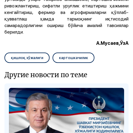
ривожлантириш, сифатли уруғлик етиштириш ҳажмини
кенгайтириш, фермер ва агрофирмаларни қўллаб-
қувватлаш ҳамда тармоқнинг иқтисодий
самарадорлигини ошириш бўйича амалий тавсиялар
берилди.
А.Мусаев,ЎзА
қишлоқ хўжалиги
картошкачилик
Другие новости по теме