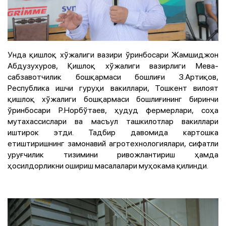
Унда қишлоқ хўжалиги вазири ўринбосари Жамшиджон
Абдузухуров, Қишлоқ хўжалиги вазирлиги Мева-
сабзавотчилик бошқармаси бошлиғи З.Артиқов,
Республика ишчи гуруҳи вакиллари, Тошкент вилоят
қишлоқ хўжалиги бошқармаси бошлиғининг биринчи
ўринбосари Р.Норбўтаев, ҳудуд фермерлари, соҳа
мутахассислари ва масъул ташкилотлар вакиллари
иштирок этди. Тадбир давомида картошка
етиштиришнинг замонавий агротехнологиялари, сифатли
уруғчилик тизимини ривожлантириш ҳамда
ҳосилдорликни ошириш масалалари муҳокама қилинди.