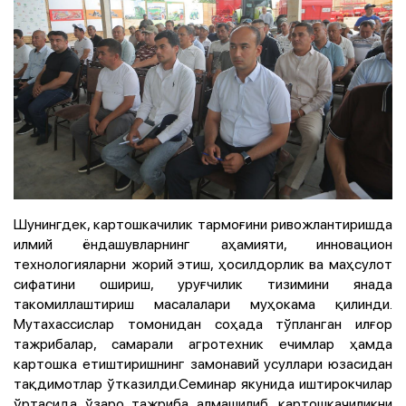
Шунингдек, картошкачилик тармоғини ривожлантиришда
илмий ёндашувларнинг аҳамияти, инновацион
технологияларни жорий этиш, ҳосилдорлик ва маҳсулот
сифатини ошириш, уруғчилик тизимини янада
такомиллаштириш масалалари муҳокама қилинди.
Мутахассислар томонидан соҳада тўпланган илғор
тажрибалар, самарали агротехник ечимлар ҳамда
картошка етиштиришнинг замонавий усуллари юзасидан
тақдимотлар ўтказилди.Семинар якунида иштирокчилар
ўртасида ўзаро тажриба алмашилиб, картошкачиликни