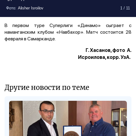
Фото
:
Alisher Isroilov
1
/
11
Фото
:
Alisher Isroilov
1
/
11
Фото
:
Alisher Isroilov
1
/
11
Фото
:
Alisher Isroilov
1
/
11
Фото
:
Alisher Isroilov
1
/
11
Фото
:
Alisher Isroilov
1
/
11
Фото
:
Alisher Isroilov
1
/
11
Фото
:
Alisher Isroilov
1
/
11
Фото
:
Alisher Isroilov
1
/
11
Фото
:
Alisher Isroilov
1
/
11
Фото
:
Alisher Isroilov
1
/
11
В первом туре Суперлиги «Динамо» сыграет с
наманганским клубом «Навбахор». Матч состоится 28
февраля в Самарканде.
Г. Хасанов, фото А.
Исроилова, корр. УзА.
Другие новости по теме