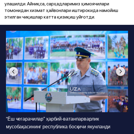
улашилди. Айниқса, сарҳадларимиз ҳимоячилари
томонидан хизмат ҳайвонлари иштирокида намойиш
этилган чиқишлар катта қизиқиш уйғотди.
Фото
:
O'zbekiston Milliy axborot agentligi
1
/
36
Фото
:
O'zbekiston Milliy axborot agentligi
1
/
36
“Ёш чегарачилар” ҳарбий-ватанпарварлик
Фото
:
O'zbekiston Milliy axborot agentligi
1
/
36
мусобақасининг республика босқичи якунланди