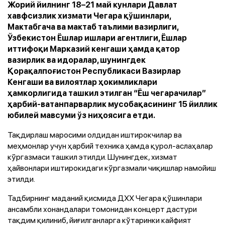
Жорий йилнинг 18–21 май кунлари Давлат
хавфсизлик хизмати Чегара қўшинлари,
Мактабгача ва мактаб таълими вазирлиги,
Ўзбекистон Ёшлар ишлари агентлиги, Ёшлар
иттифоқи Марказий кенгаши ҳамда қатор
вазирлик ва идоралар, шунингдек
Қорақалпоғистон Республикаси Вазирлар
Кенгаши ва вилоятлар ҳокимликлари
ҳамкорлигида ташкил этилган “Ёш чегарачилар”
ҳарбий-ватанпарварлик мусобақасининг 15 йиллик
юбилей мавсуми ўз ниҳоясига етди.
Тақдирлаш маросими олдидан иштирокчилар ва
меҳмонлар учун ҳарбий техника ҳамда қурол-аслаҳалар
кўргазмаси ташкил этилди. Шунингдек, хизмат
ҳайвонлари иштирокидаги кўргазмали чиқишлар намойиш
этилди.
Тадбирнинг маданий қисмида ДХХ Чегара қўшинлари
ансамбли хонандалари томонидан концерт дастури
тақдим қилиниб, йиғилганларга кўтаринки кайфият