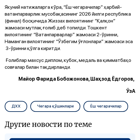
Якуний натижаларга кўра, “Ёш чегарачилар” ҳарбий-
ватанпарварлик мусобақасининг 2026 йилги республика
(финал) босқичида Жиззах вилоятининг “Қалқон”
жамоаси мутлақ ғолиб деб топилди. Тошкент
вилоятининг “Ватанпарварлар” жамоаси 2-ўринни,
Наманган вилоятининг “Ўзбегим ўғлонлари” жамоаси эса
3-ўринни қўлга киритди.
Ғолиблар махсус диплом, кубок, медаль ва қимматбаҳо
совғалар билан тақдирланди.
Майор Фарида Бобожонова, Шаҳзод Ёдгоров,
ЎзА
ДХХ
Чегара қўшинлари
Ёш чегарачилар
Другие новости по теме