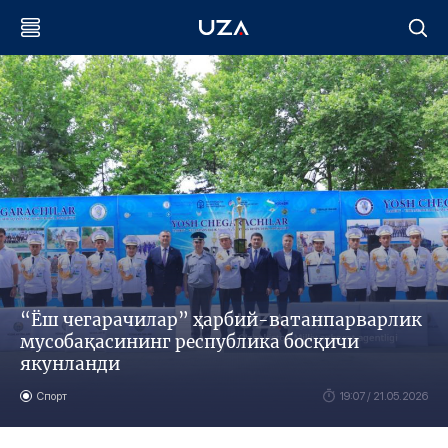
“Ёш чегарачилар” ҳарбий-ватанпарварлик
мусобақасининг республика босқичи
якунланди
Спорт
19:07 / 21.05.2026