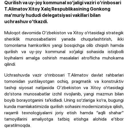
Qurilish va uy-joy kommunal xo‘jaligi vaziri o‘rinbosari
T.Alimatov Xitoy Xalq Respublikasining Gonkong
ma’muriy hududi delegatsiyasi vakillari bilan
uchrashuv o‘tkazdi.
Muloqot davomida O‘zbekiston va Xitoy o‘rtasidagi strategik
sheriklik munosabatlarini yanada chuqurlashtirish, ikki
tomonlama hamkorlikni yangi bosqichga olib chiqish hamda
qurilish va uy-joy kommunal xo‘jaligi sohasida istiqbolli
loyihalarni amalga oshirish masalalari atroflicha muhokama
qilindi.
Uchrashuvda vazir o‘rinbosari T.Alimatov davlat rahbarlari
tomonidan yuritilayotgan ochiq, pragmatik va konstruktiv
tashqi siyosat natijasida O‘zbekiston va Xitoy o‘rtasidagi
do‘stona munosabatlar izchil rivojlanib, yangi mazmun bilan
boyib borayotganini ta’kidladi. Uning so‘zlariga ko‘ra, bugungi
kunda mamlakatimizda qurilish sohasini modernizatsiya qilish,
raqamli texnologiyalarni joriy etish hamda “aqlli shahar”
tamoyillarini amaliyotga tatbiq etishga alohida e’tibor
qaratilmoqda.