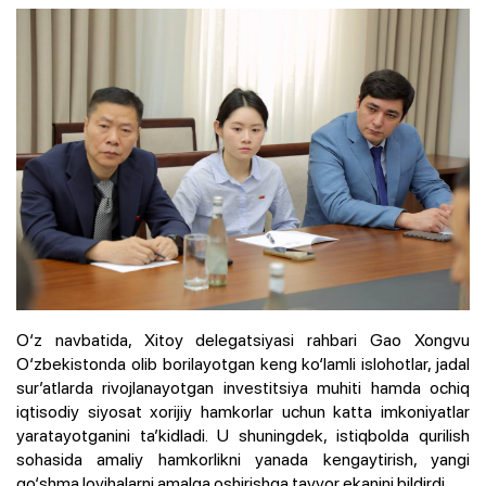
O‘z navbatida, Xitoy delegatsiyasi rahbari Gao Xongvu
O‘zbekistonda olib borilayotgan keng ko‘lamli islohotlar, jadal
sur’atlarda rivojlanayotgan investitsiya muhiti hamda ochiq
iqtisodiy siyosat xorijiy hamkorlar uchun katta imkoniyatlar
yaratayotganini ta’kidladi. U shuningdek, istiqbolda qurilish
sohasida amaliy hamkorlikni yanada kengaytirish, yangi
qo‘shma loyihalarni amalga oshirishga tayyor ekanini bildirdi.