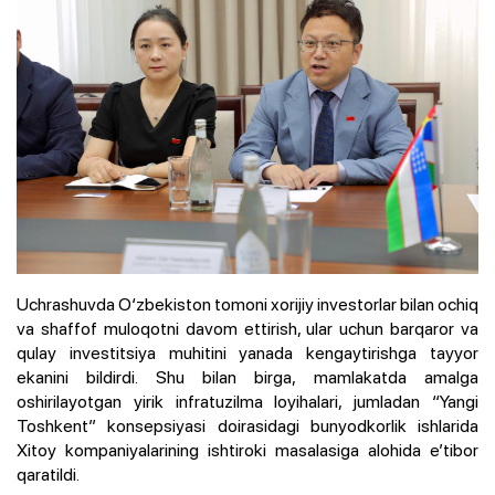
Uchrashuvda O‘zbekiston tomoni xorijiy investorlar bilan ochiq
va shaffof muloqotni davom ettirish, ular uchun barqaror va
qulay investitsiya muhitini yanada kengaytirishga tayyor
ekanini bildirdi. Shu bilan birga, mamlakatda amalga
oshirilayotgan yirik infratuzilma loyihalari, jumladan “Yangi
Toshkent” konsepsiyasi doirasidagi bunyodkorlik ishlarida
Xitoy kompaniyalarining ishtiroki masalasiga alohida e’tibor
qaratildi.