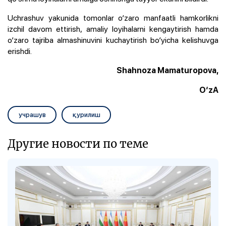
Uchrashuv yakunida tomonlar o‘zaro manfaatli hamkorlikni
izchil davom ettirish, amaliy loyihalarni kengaytirish hamda
o‘zaro tajriba almashinuvini kuchaytirish bo‘yicha kelishuvga
erishdi.
Shahnoza Mamaturopova,
O‘zA
учрашув
қурилиш
Другие новости по теме