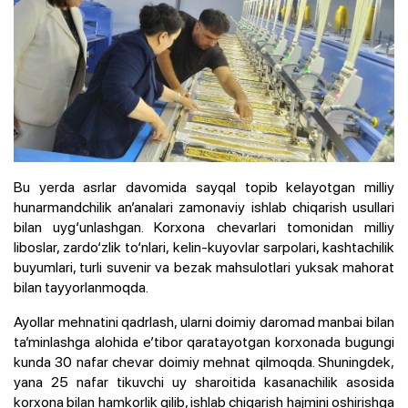
Bu yerda asrlar davomida sayqal topib kelayotgan milliy
hunarmandchilik an’analari zamonaviy ishlab chiqarish usullari
bilan uyg‘unlashgan. Korxona chevarlari tomonidan milliy
liboslar, zardo‘zlik to‘nlari, kelin-kuyovlar sarpolari, kashtachilik
buyumlari, turli suvenir va bezak mahsulotlari yuksak mahorat
bilan tayyorlanmoqda.
Ayollar mehnatini qadrlash, ularni doimiy daromad manbai bilan
ta’minlashga alohida e’tibor qaratayotgan korxonada bugungi
kunda 30 nafar chevar doimiy mehnat qilmoqda. Shuningdek,
yana 25 nafar tikuvchi uy sharoitida kasanachilik asosida
korxona bilan hamkorlik qilib, ishlab chiqarish hajmini oshirishga