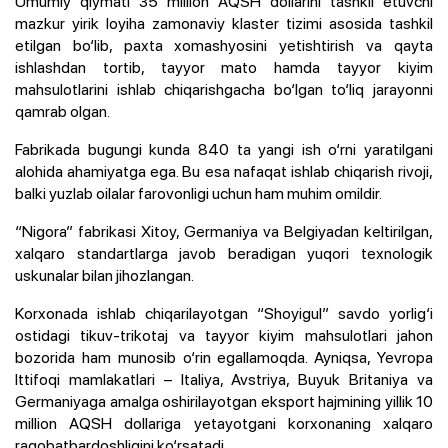
Umumiy qiymati 35 million AQSH dollarini tashkil etuvchi
mazkur yirik loyiha zamonaviy klaster tizimi asosida tashkil
etilgan bo‘lib, paxta xomashyosini yetishtirish va qayta
ishlashdan tortib, tayyor mato hamda tayyor kiyim
mahsulotlarini ishlab chiqarishgacha bo‘lgan to‘liq jarayonni
qamrab olgan.
Fabrikada bugungi kunda 840 ta yangi ish o‘rni yaratilgani
alohida ahamiyatga ega. Bu esa nafaqat ishlab chiqarish rivoji,
balki yuzlab oilalar farovonligi uchun ham muhim omildir.
“Nigora” fabrikasi Xitoy, Germaniya va Belgiyadan keltirilgan,
xalqaro standartlarga javob beradigan yuqori texnologik
uskunalar bilan jihozlangan.
Korxonada ishlab chiqarilayotgan “Shoyigul” savdo yorlig‘i
ostidagi tikuv-trikotaj va tayyor kiyim mahsulotlari jahon
bozorida ham munosib o‘rin egallamoqda. Ayniqsa, Yevropa
Ittifoqi mamlakatlari – Italiya, Avstriya, Buyuk Britaniya va
Germaniyaga amalga oshirilayotgan eksport hajmining yillik 10
million AQSH dollariga yetayotgani korxonaning xalqaro
raqobatbardoshligini ko‘rsatadi.