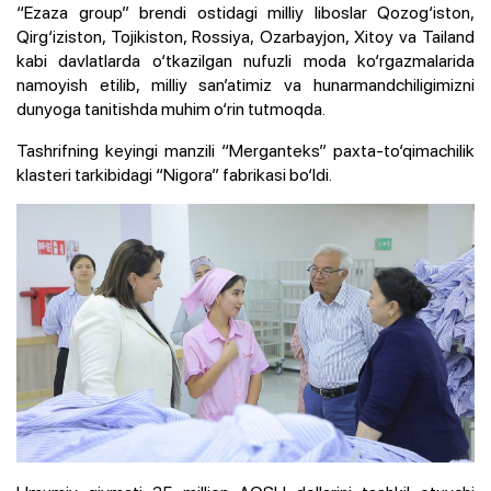
“Ezaza group” brendi ostidagi milliy liboslar Qozog‘iston,
Qirg‘iziston, Tojikiston, Rossiya, Ozarbayjon, Xitoy va Tailand
kabi davlatlarda o‘tkazilgan nufuzli moda ko‘rgazmalarida
namoyish etilib, milliy san’atimiz va hunarmandchiligimizni
dunyoga tanitishda muhim o‘rin tutmoqda.
Tashrifning keyingi manzili “Merganteks” paxta-to‘qimachilik
klasteri tarkibidagi “Nigora” fabrikasi bo‘ldi.