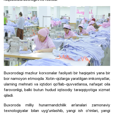
Buxorodagi mazkur korxonalar faoliyati bir haqiqatni yana bir
bor namoyon etmoqda. Xotin-qizlarga yaratilgan imkoniyatlar,
ularning mehnati va iqtidori qo‘llab-quvvatlansa, nafaqat oila
farovonligi, balki butun hudud iqtisodiy taraqqiyotiga xizmat
qiladi.
Buxoroda milliy hunarmandchilik an’analari zamonaviy
texnologiyalar bilan uyg‘unlashib, yangi ish o‘rinlari, yangi