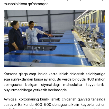
munosib hissa qo‘shmoqda.
Korxona qisqa vaqt ichida katta ishlab chiqarish salohiyatiga
ega sub’ektlardan biriga aylandi. Bu yerda bir oyda 400 million
so‘mgacha bo‘lgan qiymatdagi mahsulotlar tayyorlanib,
buyurtmachilarga yetkazib berilmoqda.
Ayniqsa, korxonaning kunlik ishlab chiqarish quvvati tahsinga
sazovor. Bir kunda 400–500 donagacha kelin-kuyovlar uchun