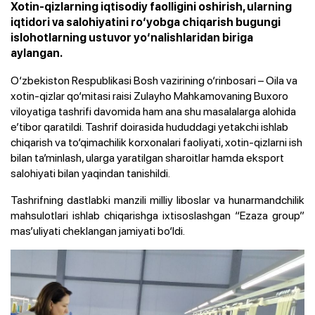
Xotin-qizlarning iqtisodiy faolligini oshirish, ularning
iqtidori va salohiyatini ro‘yobga chiqarish bugungi
islohotlarning ustuvor yo‘nalishlaridan biriga
aylangan.
O‘zbekiston Respublikasi Bosh vazirining o‘rinbosari – Oila va
xotin-qizlar qo‘mitasi raisi Zulayho Mahkamovaning Buxoro
viloyatiga tashrifi davomida ham ana shu masalalarga alohida
e’tibor qaratildi. Tashrif doirasida hududdagi yetakchi ishlab
chiqarish va to‘qimachilik korxonalari faoliyati, xotin-qizlarni ish
bilan ta’minlash, ularga yaratilgan sharoitlar hamda eksport
salohiyati bilan yaqindan tanishildi.
Tashrifning dastlabki manzili milliy liboslar va hunarmandchilik
mahsulotlari ishlab chiqarishga ixtisoslashgan “Ezaza group”
mas’uliyati cheklangan jamiyati bo‘ldi.