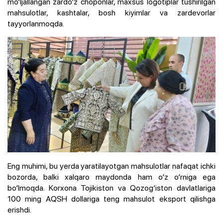
mo‘ljallangan zardo‘z choponlar, maxsus logotiplar tushirilgan
mahsulotlar, kashtalar, bosh kiyimlar va zardevorlar
tayyorlanmoqda.
Eng muhimi, bu yerda yaratilayotgan mahsulotlar nafaqat ichki
bozorda, balki xalqaro maydonda ham o‘z o‘rniga ega
bo‘lmoqda. Korxona Tojikiston va Qozog‘iston davlatlariga
100 ming AQSH dollariga teng mahsulot eksport qilishga
erishdi.