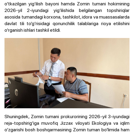
o‘tkazilgan yig‘ilish bayoni hamda Zomin tumani hokimining
2026-yil 2-iyundagi yig‘ilishida belgilangan topshiriqlar
asosida tumandagi korxona, tashkilot, idora va muassasalarda
davlat tili to‘g‘risidagi qonunchilik talablariga rioya etilishini
o‘rganish ishlari tashkil etildi.
Shuningdek, Zomin tumani prokurorining 2026-yil 3-iyundagi
reja-topshirig‘iga muvofiq Jizzax viloyati Ekologiya va iqlim
o‘zgarishi bosh boshqarmasining Zomin tuman bo‘limida ham