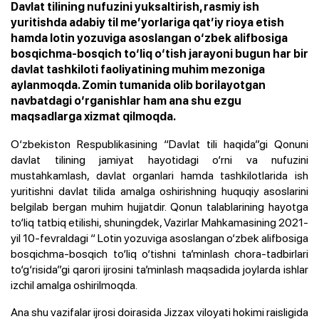
Davlat tilining nufuzini yuksaltirish, rasmiy ish
yuritishda adabiy til me’yorlariga qat’iy rioya etish
hamda lotin yozuviga asoslangan o‘zbek alifbosiga
bosqichma-bosqich to‘liq o‘tish jarayoni bugun har bir
davlat tashkiloti faoliyatining muhim mezoniga
aylanmoqda. Zomin tumanida olib borilayotgan
navbatdagi o‘rganishlar ham ana shu ezgu
maqsadlarga xizmat qilmoqda.
O‘zbekiston Respublikasining “Davlat tili haqida”gi Qonuni
davlat tilining jamiyat hayotidagi o‘rni va nufuzini
mustahkamlash, davlat organlari hamda tashkilotlarida ish
yuritishni davlat tilida amalga oshirishning huquqiy asoslarini
belgilab bergan muhim hujjatdir. Qonun talablarining hayotga
to‘liq tatbiq etilishi, shuningdek, Vazirlar Mahkamasining 2021-
yil 10-fevraldagi “
Lotin yozuviga asoslangan o‘zbek alifbosiga
bosqichma-bosqich to‘liq o‘tishni ta’minlash chora-tadbirlari
to‘g‘risida
”gi qarori ijrosini ta’minlash maqsadida joylarda ishlar
izchil amalga oshirilmoqda.
Ana shu vazifalar ijrosi doirasida Jizzax viloyati hokimi raisligida