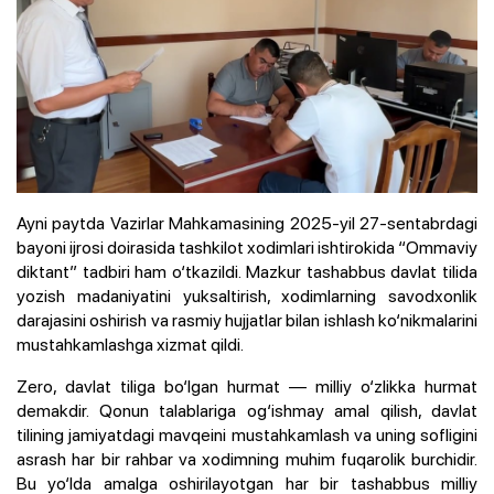
Ayni paytda Vazirlar Mahkamasining 2025-yil 27-sentabrdagi
bayoni ijrosi doirasida tashkilot xodimlari ishtirokida “Ommaviy
diktant” tadbiri ham o‘tkazildi. Mazkur tashabbus davlat tilida
yozish madaniyatini yuksaltirish, xodimlarning savodxonlik
darajasini oshirish va rasmiy hujjatlar bilan ishlash ko‘nikmalarini
mustahkamlashga xizmat qildi.
Zero, davlat tiliga bo‘lgan hurmat — milliy o‘zlikka hurmat
demakdir. Qonun talablariga og‘ishmay amal qilish, davlat
tilining jamiyatdagi mavqeini mustahkamlash va uning sofligini
asrash har bir rahbar va xodimning muhim fuqarolik burchidir.
Bu yo‘lda amalga oshirilayotgan har bir tashabbus milliy