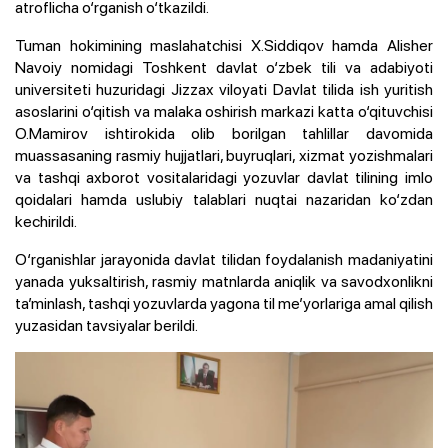
atroflicha o‘rganish o‘tkazildi.
Tuman hokimining maslahatchisi X.Siddiqov hamda Alisher
Navoiy nomidagi Toshkent davlat o‘zbek tili va adabiyoti
universiteti huzuridagi Jizzax viloyati Davlat tilida ish yuritish
asoslarini o‘qitish va malaka oshirish markazi katta o‘qituvchisi
O.Mamirov ishtirokida olib borilgan tahlillar davomida
muassasaning rasmiy hujjatlari, buyruqlari, xizmat yozishmalari
va tashqi axborot vositalaridagi yozuvlar davlat tilining imlo
qoidalari hamda uslubiy talablari nuqtai nazaridan ko‘zdan
kechirildi.
O‘rganishlar jarayonida davlat tilidan foydalanish madaniyatini
yanada yuksaltirish, rasmiy matnlarda aniqlik va savodxonlikni
ta’minlash, tashqi yozuvlarda yagona til me’yorlariga amal qilish
yuzasidan tavsiyalar berildi.