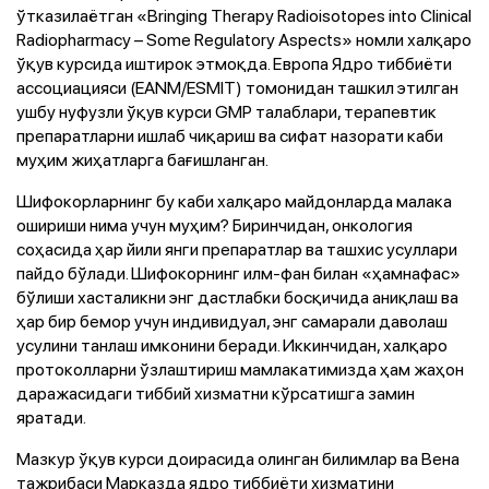
ўтказилаётган «Bringing Therapy Radioisotopes into Clinical
Radiopharmacy – Some Regulatory Aspects» номли халқаро
ўқув курсида иштирок этмоқда. Европа Ядро тиббиёти
ассоциацияси (EANM/ESMIT) томонидан ташкил этилган
ушбу нуфузли ўқув курси GMP талаблари, терапевтик
препаратларни ишлаб чиқариш ва сифат назорати каби
муҳим жиҳатларга бағишланган.
Шифокорларнинг бу каби халқаро майдонларда малака
ошириши нима учун муҳим? Биринчидан, онкология
соҳасида ҳар йили янги препаратлар ва ташхис усуллари
пайдо бўлади. Шифокорнинг илм-фан билан «ҳамнафас»
бўлиши хасталикни энг дастлабки босқичида аниқлаш ва
ҳар бир бемор учун индивидуал, энг самарали даволаш
усулини танлаш имконини беради. Иккинчидан, халқаро
протоколларни ўзлаштириш мамлакатимизда ҳам жаҳон
даражасидаги тиббий хизматни кўрсатишга замин
яратади.
Мазкур ўқув курси доирасида олинган билимлар ва Вена
тажрибаси Марказда ядро тиббиёти хизматини