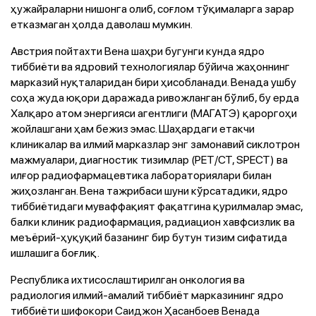
ҳужайраларни нишонга олиб, соғлом тўқималарга зарар
етказмаган ҳолда даволаш мумкин.
Австрия пойтахти Вена шаҳри бугунги кунда ядро
тиббиёти ва ядровий технологиялар бўйича жаҳоннинг
марказий нуқталаридан бири ҳисобланади. Венада ушбу
соҳа жуда юқори даражада ривожланган бўлиб, бу ерда
Халқаро атом энергияси агентлиги (МАГАТЭ) қароргоҳи
жойлашгани ҳам бежиз эмас. Шаҳардаги етакчи
клиникалар ва илмий марказлар энг замонавий сиклотрон
мажмуалари, диагностик тизимлар (PET/CT, SPECT) ва
илғор радиофармацевтика лабораториялари билан
жиҳозланган. Вена тажрибаси шуни кўрсатадики, ядро
тиббиётидаги муваффақият фақатгина қурилмалар эмас,
балки клиник радиофармация, радиацион хавфсизлик ва
меъёрий-ҳуқуқий базанинг бир бутун тизим сифатида
ишлашига боғлиқ.
Республика ихтисослаштирилган онкология ва
радиология илмий-амалий тиббиёт марказининг ядро
тиббиёти шифокори Саиджон Ҳасанбоев Венада