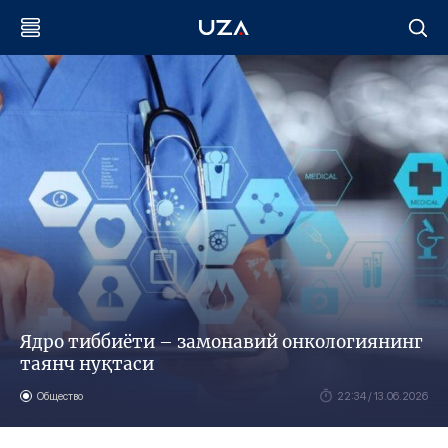
Ядро тиббиёти – замонавий онкологиянинг
таянч нуқтаси
Общество
22:34 / 13.06.2026