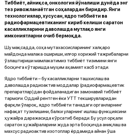
Тиббиёт, айниқса, онкология йўналиши дунёда энг
тез ривожланаётган соҳалардан биридир. Янги
технологиялар, хусусан, ядро тиббиёти ва
радиофармацевтиканинг кириб келиши саратон
касалликларини даволашда мутлақо янги
имкониятларни очиб бермоқда.
Шу мақсадда, соҳа мутахассисларининг халқаро
майдонда малака ошириши, илғор хорижий тажрибаларни
ўзлаштириши мамлакатимиз тиббиёт тизимини янги
босқичга кўтаришда муҳим аҳамият касб этади.
Ядро тиббиёти – бу касалликларни ташхислаш ва
даволашда радиоактив моддалар (радиофармацевтик
препаратлар)дан фойдаланадиган замонавий тиббиёт
тармоғи. Оддий рентген ёки УТТ текширувларидан
фарқли ўлароқ, ядро тиббиёти танадаги органларнинг
нафақат тузилишини, балки уларнинг ишлаш функциясини
ҳужайра даражасида кўрсатиб беради. Бу усул орқали
саратон ҳужайраларини жуда эрта босқичда аниқлаш ва
махсус радиоактив изотоплар ёрдамида айнан ўша