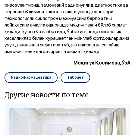
ривожлантириш, замонавий радионуклид диагностика ва
терапия бўлимини ташкил этиш, шунингдек, юқори
технологияли сиклотрон мажмуасини барпо этиш
лойиҳасини амалга оширишда муҳим таянч бўлиб хизмат
қилади. Бу эса ўз навбатида, Ўзбекистонда онкологик
касалликлар билан курашаётган минглаб юртдошларимиз
учун даволаниш сифатини тубдан ошириш ва соғайиш
имкониятини кенгайтиришга хизмат қилади.
Моҳигул
Қосимова
,
ЎзА
Pадиофармацевтика
Tиббиёт
Другие новости по теме