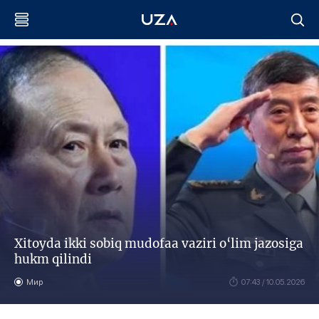
Xitoyda ikki sobiq mudofaa vaziri o‘lim jazosiga
hukm qilindi
Мир
07:43 / 10.05.2026