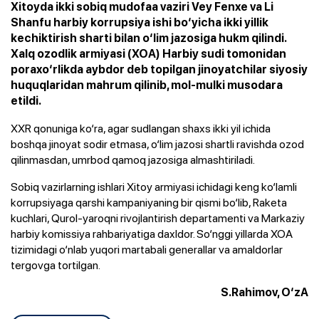
Xitoyda ikki sobiq mudofaa vaziri Vey Fenxe va Li
Shanfu harbiy korrupsiya ishi bo‘yicha ikki yillik
kechiktirish sharti bilan o‘lim jazosiga hukm qilindi.
Xalq ozodlik armiyasi (XOA) Harbiy sudi tomonidan
poraxo‘rlikda aybdor deb topilgan jinoyatchilar siyosiy
huquqlaridan mahrum qilinib, mol-mulki musodara
etildi.
XXR qonuniga ko‘ra, agar sudlangan shaxs ikki yil ichida
boshqa jinoyat sodir etmasa, o‘lim jazosi shartli ravishda ozod
qilinmasdan, umrbod qamoq jazosiga almashtiriladi.
Sobiq vazirlarning ishlari Xitoy armiyasi ichidagi keng ko‘lamli
korrupsiyaga qarshi kampaniyaning bir qismi bo‘lib, Raketa
kuchlari, Qurol-yaroqni rivojlantirish departamenti va Markaziy
harbiy komissiya rahbariyatiga daxldor. So‘nggi yillarda XOA
tizimidagi o‘nlab yuqori martabali generallar va amaldorlar
tergovga tortilgan.
S.Rahimov, O‘zA