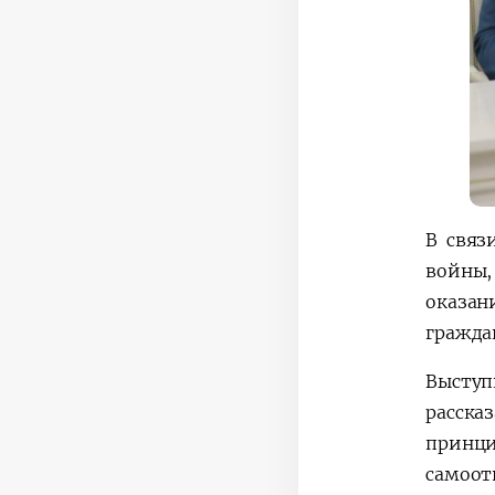
В связ
войны,
оказан
гражда
Выступ
расска
принци
самоот