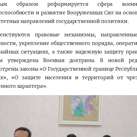
ным образом реформируется сфера военно
оспособности и развитие Вооруженных Сил на основ
тетных направлений государственной политики.
енствуются правовые механизмы, направленные
сности, укрепление общественного порядка, операт
чайных ситуациях, а также надежную защиту прав 
ом утверждена Военная доктрина. В новой ре
отрены законы «О Государственной границе Республ
ах», «О защите населения и территорий от чр
енного характера».