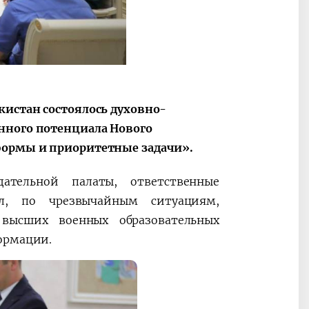
ные
После визита
2025 год – Го
Президента…
охраны
твом
окружающей
и «зеленой»
экономики
кистан состоялось духовно-
нного потенциала Нового
формы и приоритетные задачи».
ательной палаты, ответственные
ел, по чрезвычайным ситуациям,
 высших военных образовательных
ормации.