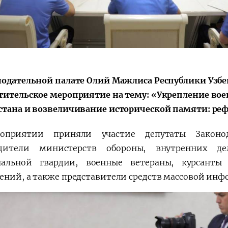
Поручение
Видеоселектор
Президента – в
совещания под
действии
председательс
Президента
Шавката
Мирзиёева
нодательной палате Олий Мажлиса Республики Узбе
тительское мероприятие на тему: «Укрепление вое
стана и возвеличивание исторической памяти: ре
оприятии приняли участие депутаты Законод
одители министерств обороны, внутренних д
альной гвардии, военные ветераны, курсанты
ений, а также представители средств массовой инф