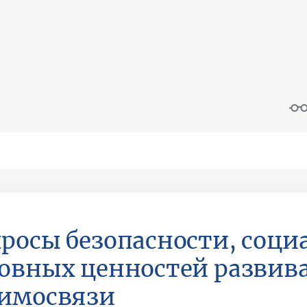
росы безопасности, соц
овных ценностей развива
имосвязи