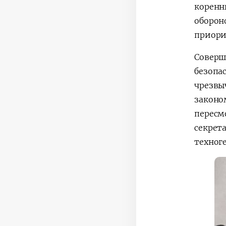
корен
оборон
приори
Соверш
безопа
чрезвы
закон
пересм
секрет
техног