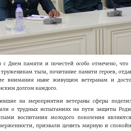
и с Днем памяти и почестей особо отмечено, что
 труженикам тыла, почитание памяти героев, отда
ие внимания ныне живущим ветеранам и досто
нским долгом каждого.
ившие на мероприятии ветераны сферы подели
зали о трудных испытаниях на пути защиты Род
пами воспитания молодого поколения являются
верженности, призвали ценить мирную и спокой