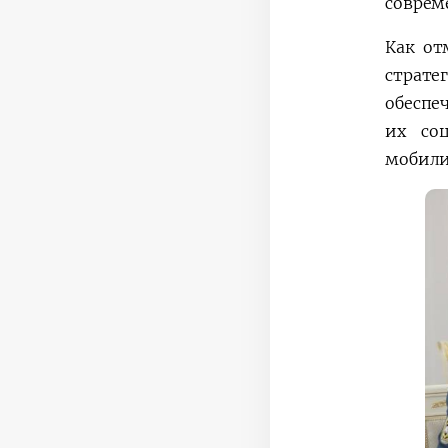
соврем
Как от
страте
обеспе
их со
мобили