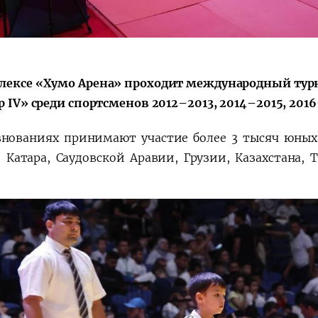
Поручение
Видеоселектор
Президента – в
совещания под
действии
председательс
Президента
лексе «Хумо Арена» проходит международный турни
Шавката
up IV» среди спортсменов 2012–2013, 2014–2015, 201
Мирзиёева
внованиях принимают участие более 3 тысяч юных
, Катара, Саудовской Аравии, Грузии, Казахстана,
.