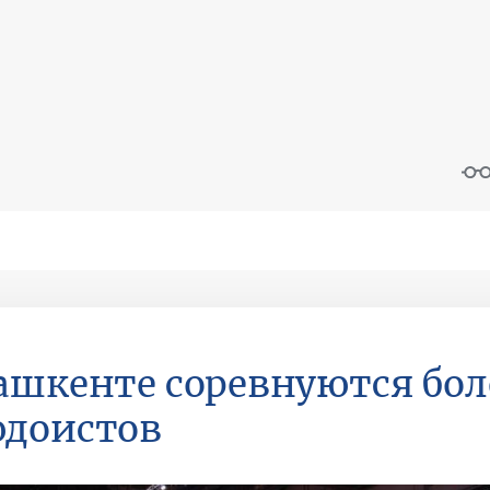
ашкенте соревнуются бол
юдоистов