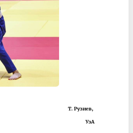
Т. Рузиев,
УзА