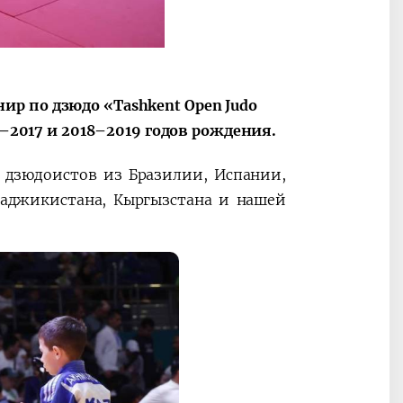
ные
После визита
2025 год – Го
Президента…
охраны
твом
окружающей
и «зеленой»
р по дзюдо «Tashkent Open Judo
экономики
6–2017 и 2018–2019 годов рождения.
 дзюдоистов из Бразилии, Испании,
 Таджикистана, Кыргызстана и нашей