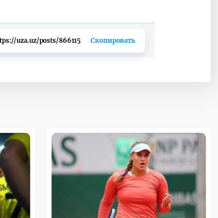
tps://uza.uz/posts/866115
Скопировать