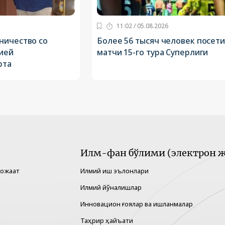
11:02 / 05.08.2026
ничество со
Более 56 тысяч человек посет
ией
матчи 15-го тура Суперлиги
рта
Илм-фан бўлими (электрон ж
рожаат
Илмий иш эълонлари
Илмий йўналишлар
Инновацион ғоялар ва ишланмалар
Таҳрир ҳайъати