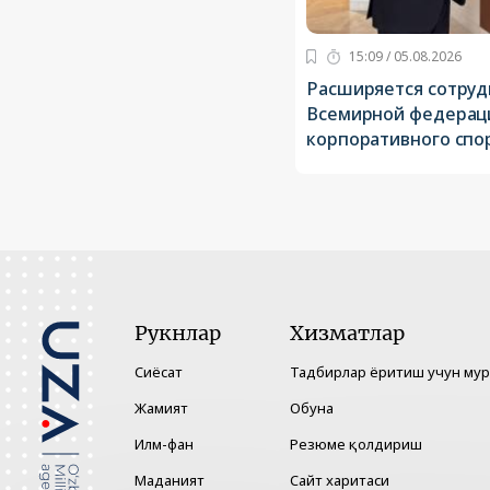
15:09 / 05.08.2026
Расширяется сотруд
Всемирной федерац
корпоративного спо
Рукнлар
Хизматлар
Сиёсат
Тадбирлар ёритиш учун му
Жамият
Обуна
Илм-фан
Резюме қолдириш
Маданият
Сайт харитаси