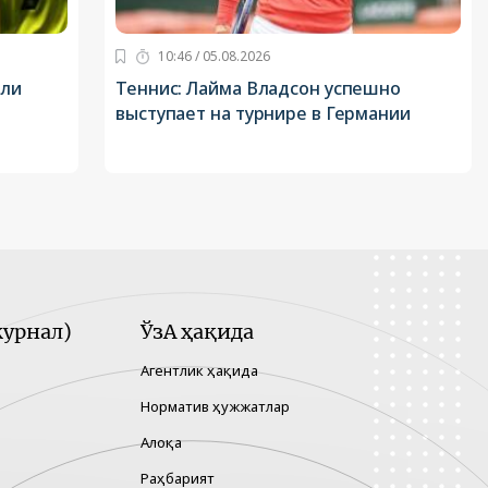
10:46 / 05.08.2026
или
Теннис: Лайма Владсон успешно
выступает на турнире в Германии
урнал)
ЎзА ҳақида
Агентлик ҳақида
Норматив ҳужжатлар
Алоқа
Раҳбарият