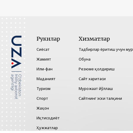
Рукнлар
Хизматлар
Сиёсат
Тадбирлар ёритиш учун му
Жамият
Обуна
Илм-фан
Резюме қолдириш
Маданият
Сайт харитаси
Туризм
Мурожаат йўллаш
Спорт
Сайтнинг эски талқини
Жаҳон
Иқтисодиёт
Ҳужжатлар