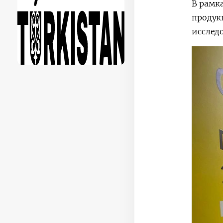
В рамк
продук
исслед