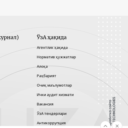
урнал)
ЎзА ҳақида
Агентлик ҳақида
Норматив ҳужжатлар
Алоқа
Раҳбарият
Очиқ маълумотлар
Ички аудит хизмати
Вакансия
ЎзА тендерлари
Антикоррупция