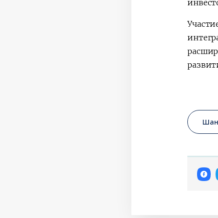
инвесто
Участи
интегр
расшир
развит
Шан