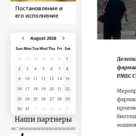
Постановление и
Поездки
его исполнение
Президента
August
2026
Sun
Mon
Tue
Wed
Thu
Fri
Sat
Делега
26
27
28
29
30
31
1
фармац
2
3
4
5
6
7
8
PMEC C
9
10
11
12
13
14
15
16
17
18
19
20
21
22
Меропр
23
24
25
26
27
28
29
фармац
произв
30
31
1
2
3
4
5
биотех
Наши партнеры
машино