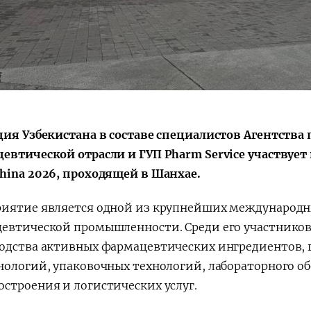
Поручение
Видеоселектор
Президента – в
совещания под
действии
председательс
Президента
Шавката
Мирзиёева
ция Узбекистана в составе специалистов Агентств
евтической отрасли и ГУП Pharm Service участвуе
hina 2026, проходящей в Шанхае.
иятие является одной из крупнейших международн
евтической промышленности. Среди его участников
одства активных фармацевтических ингредиентов, г
нологий, упаковочных технологий, лабораторного о
строения и логистических услуг.