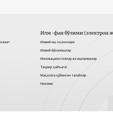
Илм-фан бўлими (электрон ж
рожаат
Илмий иш эълонлари
Илмий йўналишлар
Инновацион ғоялар ва ишланмалар
Таҳрир ҳайъати
Мақолага қўйилган талаблар
Низоми