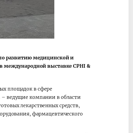
ные
После визита
2025 год – Го
Президента…
охраны
твом
окружающей
и «зеленой»
экономики
а по развитию медицинской и
т в международной выставке CPHI &
ых площадок в сфере
 – ведущие компании в области
отовых лекарственных средств,
борудования, фармацевтического