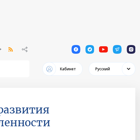
1
1
1
1
1
Кабинет
Русский
 развития
ленности