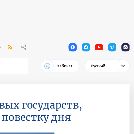
1
1
1
1
1
Кабинет
Русский
вых государств,
повестку дня