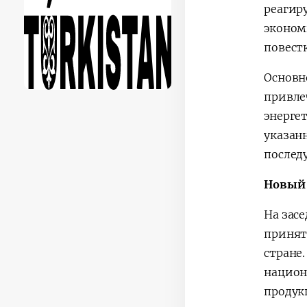
реагир
эконом
повест
Основн
привле
энерге
указан
послед
Новый 
На зас
принят
стране
национ
продук