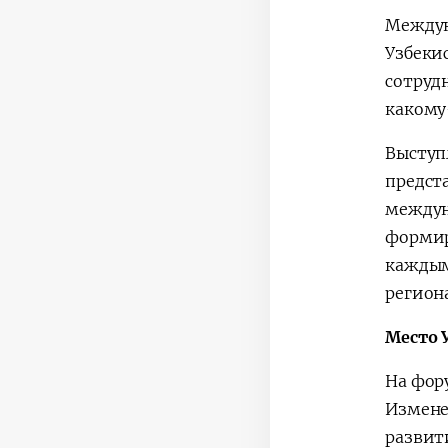
Междун
Узбеки
сотруд
какому
Выступ
предст
междун
формир
каждым
регион
Место 
На фор
Измене
развит