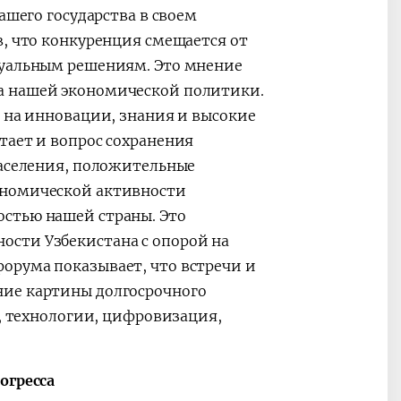
ашего государства в своем
в, что конкуренция смещается от
туальным решениям. Это мнение
а нашей экономической политики.
й на инновации, знания и высокие
тает и вопрос сохранения
населения, положительные
ономической активности
стью нашей страны. Это
ости Узбекистана с опорой на
орума показывает, что встречи и
ние картины долгосрочного
а, технологии, цифровизация,
огресса