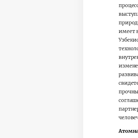
процесс
выступ
природ
имеет 
Узбеки
технол
внутре
измене
развив
свидет
прочны
соглаш
партне
челове
Атомна