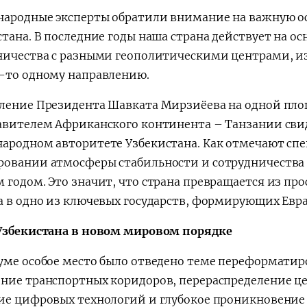
ародные эксперты обратили внимание на важную о
стана. В последние годы наша страна действует на о
ничества с разными геополитическими центрами, из
-то одному направлению.
ление Президента Шавката Мирзиёева на одной площ
авителем Африканского континента – Танзании сви
ародном авторитете Узбекистана. Как отмечают спе
овании атмосферы стабильности и сотрудничества 
 годом. Это значит, что страна превращается из пр
а в одно из ключевых государств, формирующих Евр
Узбекистана в новом мировом порядке
уме особое место было отведено теме переформатир
ние транспортных коридоров, перераспределение це
ие цифровых технологий и глубокое проникновение