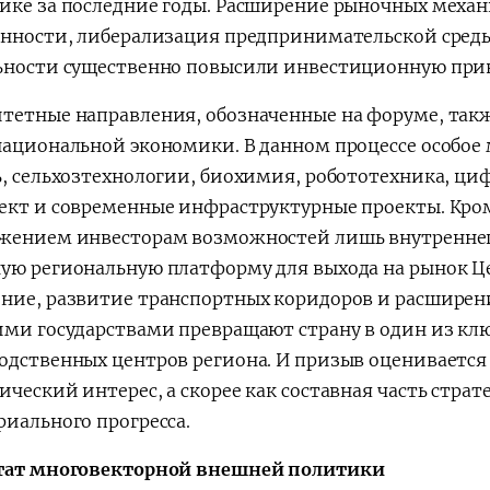
ике за последние годы. Расширение рыночных механ
енности, либерализация предпринимательской сред
ьности существенно повысили инвестиционную прив
тетные направления, обозначенные на форуме, так
национальной экономики. В данном процессе особо
ь, сельхозтехнологии, биохимия, робототехника, ци
ект и современные инфраструктурные проекты. Кром
жением инвесторам возможностей лишь внутреннего
ую региональную платформу для выхода на рынок Ц
ние, развитие транспортных коридоров и расширени
ими государствами превращают страну в один из кл
одственных центров региона. И призыв оценивается
ческий интерес, а скорее как составная часть страт
риального прогресса.
тат многовекторной внешней политики