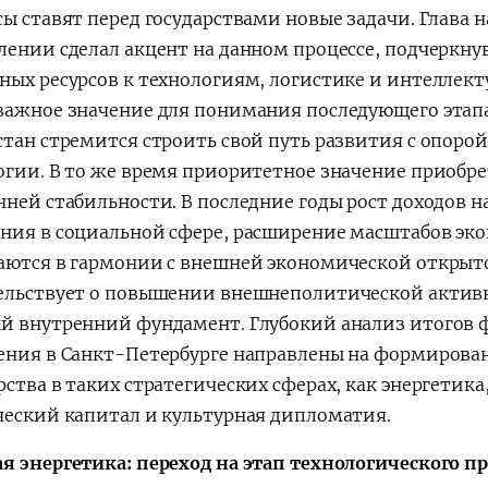
ы ставят перед государствами новые задачи. Глава н
лении сделал акцент на данном процессе, подчеркну
ных ресурсов к технологиям, логистике и интеллек
важное значение для понимания последующего этап
стан стремится строить свой путь развития с опоро
огии. В то же время приоритетное значение приобре
нней стабильности. В последние годы рост доходов 
ния в социальной сфере, расширение масштабов эк
аются в гармонии с внешней экономической открыто
ельствует о повышении внешнеполитической активн
й внутренний фундамент. Глубокий анализ итогов ф
ения в Санкт-Петербурге направлены на формирова
рства в таких стратегических сферах, как энергетик
ческий капитал и культурная дипломатия.
я энергетика: переход на этап технологического пр