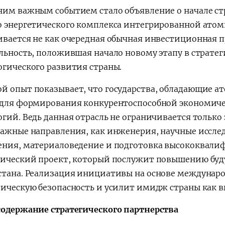
ним важным событием стало объявление о начале ст
о энергетического комплекса интегрированной атом
ивается не как очередная обычная инвестиционная п
альность, положившая начало новому этапу в страт
огического развития страны.
й опыт показывает, что государства, обладающие а
 для формирования конкурентоспособной экономиче
огий. Ведь данная отрасль не ограничивается только
важные направления, как инженерия, научные иссле
ения, материаловедение и подготовка высококвали
гический проект, который послужит повышению буд
стана. Реализация инициативы на основе междунаро
тическую безопасность и усилит имидж страны как в
содержание стратегического партнерства