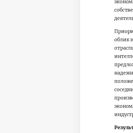
эконом
собств
деятел
Приори
облик 
отрасл
интелл
предло
надежн
положе
соседн
произв
экономи
индуст
Резуль