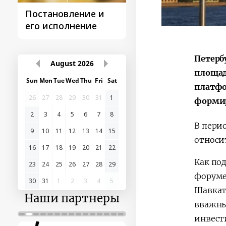
Постановление и
Поездки
его исполнение
Президента
Петерб
August
2026
площад
Sun
Mon
Tue
Wed
Thu
Fri
Sat
платфо
26
27
28
29
30
31
1
формир
2
3
4
5
6
7
8
В пери
9
10
11
12
13
14
15
относи
16
17
18
19
20
21
22
Как по
23
24
25
26
27
28
29
форуме
30
31
1
2
3
4
5
Шавкат
Наши партнеры
вважны
инвест