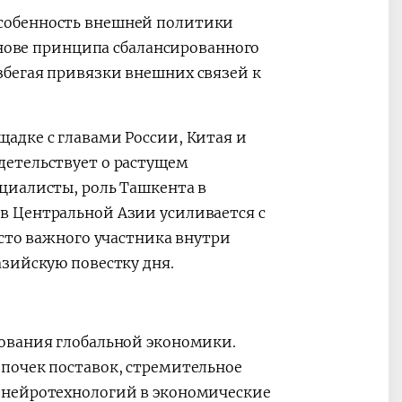
собенность внешней политики
снове принципа сбалансированного
бегая привязки внешних связей к
адке с главами России, Китая и
детельствует о растущем
циалисты, роль Ташкента в
в Центральной Азии усиливается с
осто важного участника внутри
азийскую повестку дня.
ования глобальной экономики.
почек поставок, стремительное
 нейротехнологий в экономические