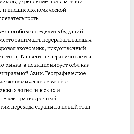
измов, укрепление прав частной
ы и внешнеэкономической
лекательность.
же способны определить будущий
е место занимают перерабатывающая
фровая экономика, искусственный
е того, Ташкент не ограничивается
 рынка, а позиционирует себя как
ентральной Азии. Географическое
е экономических связей с
ючевых логистических и
 не как краткосрочный
егии перехода страны на новый этап