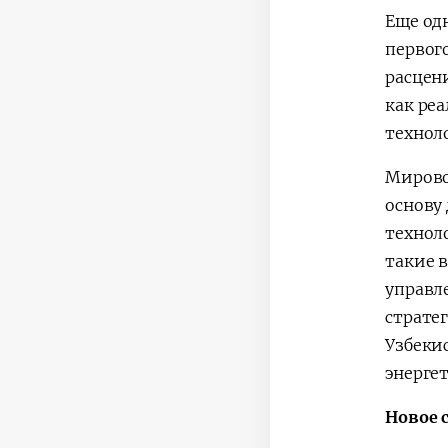
Еще од
первог
расцен
как ре
технол
Мирово
основу
технол
такие 
управл
страте
Узбеки
энерге
Новое 