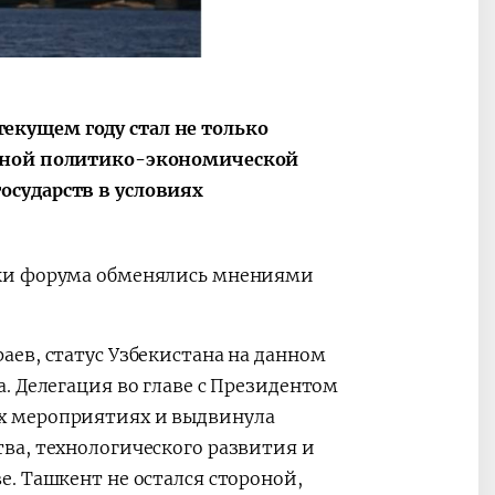
ные
После визита
2025 год – Го
Президента…
охраны
твом
окружающей
и «зеленой»
кущем году стал не только
экономики
ажной политико-экономической
осударств в условиях
ики форума обменялись мнениями
ев, статус Узбекистана на данном
. Делегация во главе с Президентом
х мероприятиях и выдвинула
ва, технологического развития и
. Ташкент не остался стороной,