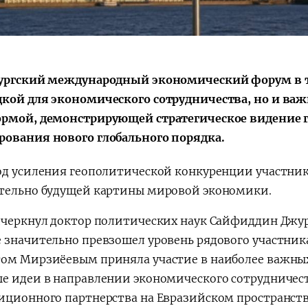
Поручение
Видеоселектор
Президента – в
совещания под
действии
председательс
Президента
ургский международный экономический форум в те
Шавката
кой для экономического сотрудничества, но и в
Мирзиёева
рмой, демонстрирующей стратегическое видение г
ования нового глобального порядка.
од усиления геополитической конкуренции участн
тельно будущей картины мировой экономики.
дчеркнул доктор политических наук Сайфиддин Джура
 значительно превзошел уровень рядового участника
ом Мирзиёевым приняла участие в наиболее важны
е идеи в направлении экономического сотрудничест
иционного партнерства на Евразийском пространстве